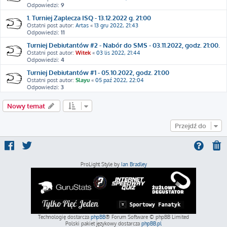
Odpowiedzi:
9
1. Turniej Zaplecza ISQ - 13.12.2022 g. 21:00
Ostatni post autor:
Artas
«
13 gru 2022, 21:43
Odpowiedzi:
11
Turniej Debiutantów #2 - Nabór do SMS - 03.11.2022, godz. 21:00.
Ostatni post autor:
Witek
«
03 lis 2022, 21:44
Odpowiedzi:
4
Turniej Debiutantów #1 - 05.10.2022, godz. 21:00
Ostatni post autor:
Slayu
«
05 paź 2022, 22:04
Odpowiedzi:
3
Nowy temat
Przejdź do
ProLight Style by
Ian Bradley
Technologię dostarcza
phpBB
® Forum Software © phpBB Limited
Polski pakiet językowy dostarcza
phpBB.pl