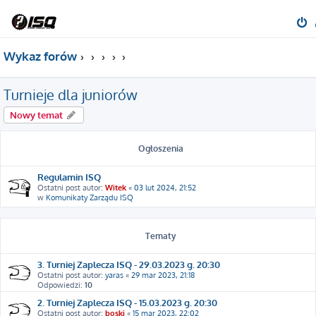
Wykaz forów
Turnieje dla juniorów
Nowy temat
Ogłoszenia
Regulamin ISQ
Ostatni post autor:
Witek
«
03 lut 2024, 21:52
w
Komunikaty Zarządu ISQ
Tematy
3. Turniej Zaplecza ISQ - 29.03.2023 g. 20:30
Ostatni post autor:
yaras
«
29 mar 2023, 21:18
Odpowiedzi:
10
2. Turniej Zaplecza ISQ - 15.03.2023 g. 20:30
Ostatni post autor:
boski
«
15 mar 2023, 22:02