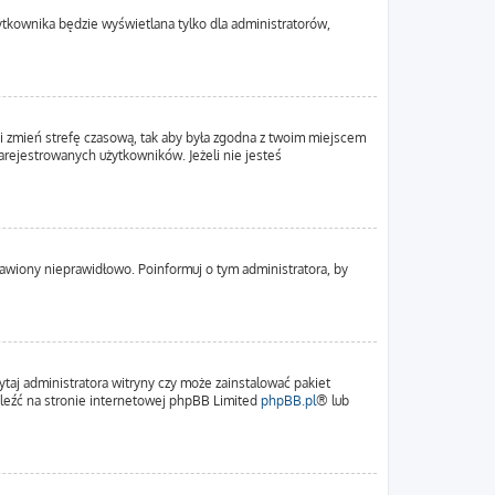
ytkownika będzie wyświetlana tylko dla administratorów,
em i zmień strefę czasową, tak aby była zgodna z twoim miejscem
zarejestrowanych użytkowników. Jeżeli nie jesteś
tawiony nieprawidłowo. Poinformuj o tym administratora, by
ytaj administratora witryny czy może zainstalować pakiet
naleźć na stronie internetowej phpBB Limited
phpBB.pl
® lub