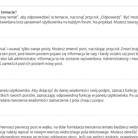
 temacie?
Nowy temat”, aby odpowiedzieć w temacie, nacisnąć przycisk „Odpowiedz”. Być moż
yświetlana lista uprawnień użytkownika na każdym forum. Na przykład: Możesz tworz
iać i usuwać tylko swoje posty. Możesz zmienić post, naciskając przycisk
Zmień
znaj
ten post, pod twoim postem pojawi się informacja ile razy i kiedy ostatni raz post by
ator lub administrator, informacja ta nie zostanie wyświetlona. Administratorzy i m
ś zamieścił pod ich postem nowy post.
anelu użytkownika. Aby dołączyć do danej wiadomości swój podpis, zaznacz funkcję
ich swoich postów, zaznaczając odpowiednią funkcję w panelu użytkownika. Po uakt
ularzu tworzenia wiadomości zaznaczenie z pola
Dołącz podpis
.
mieniasz pierwszy post w wątku, na dole formularza tworzenia tematu będziesz widzie
 opcję należy wpisać w nowym wierszu widocznego pola tekstowego. Możesz określić 
użytkownikom zmianę wcześniej oddanego głosu. Jeśli nie widzisz etykiety, prawdop