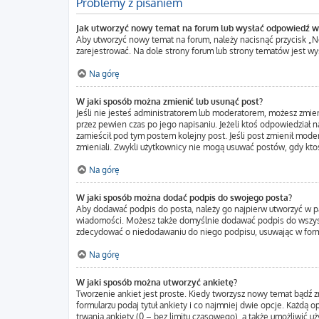
Problemy z pisaniem
Jak utworzyć nowy temat na forum lub wysłać odpowiedź w
Aby utworzyć nowy temat na forum, należy nacisnąć przycisk „
zarejestrować. Na dole strony forum lub strony tematów jest w
Na górę
W jaki sposób można zmienić lub usunąć post?
Jeśli nie jesteś administratorem lub moderatorem, możesz zmien
przez pewien czas po jego napisaniu. Jeżeli ktoś odpowiedział na 
zamieścił pod tym postem kolejny post. Jeśli post zmienił moder
zmieniali. Zwykli użytkownicy nie mogą usuwać postów, gdy kto
Na górę
W jaki sposób można dodać podpis do swojego posta?
Aby dodawać podpis do posta, należy go najpierw utworzyć w p
wiadomości. Możesz także domyślnie dodawać podpis do wszystk
zdecydować o niedodawaniu do niego podpisu, usuwając w form
Na górę
W jaki sposób można utworzyć ankietę?
Tworzenie ankiet jest proste. Kiedy tworzysz nowy temat bądź z
formularzu podaj tytuł ankiety i co najmniej dwie opcje. Każdą
trwania ankiety (0 – bez limitu czasowego), a także umożliwić 