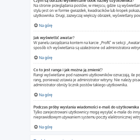
Czym są obrazki wyświetlane obok nazwy użytkownika?
Na stronie przeglądania postów, w miejscu, gdzie są wyświetla
stylu jest on w formie gwiazdek, kwadracików lub kropek pokazuj
użytkownika. Drugi, zazwyczaj większy obrazek, wyświetlany pow
Na górę
Jak wyświetlić awatar?
W panelu zarządzania kontem na karcie „Profil” w sekcji „Awatar
sposób ich wyświetlania są uzależnione od administratora witryn
Na górę
Co to jest ranga i jak można ją zmienić?
Rangi wyświetlane pod nazwami użytkowników oznaczają, ile pos
rang, ponieważ ustawia je administrator witryny. Nie należy pisa
administrator obniży licznik postów takiego użytkownika.
Na górę
Podczas próby wysłania wiadomości e-mail do użytkownika 
Tylko zarejestrowani użytkownicy mogą wysyłać e-maile do innyc
nieprawidłowym używaniem systemu poczty elektronicznej wit
Na górę