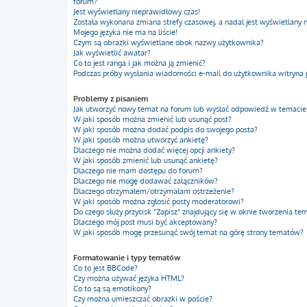
forum?
Jest wyświetlany nieprawidłowy czas!
Została wykonana zmiana strefy czasowej, a nadal jest wyświetlany 
Mojego języka nie ma na liście!
Czym są obrazki wyświetlane obok nazwy użytkownika?
Jak wyświetlić awatar?
Co to jest ranga i jak można ją zmienić?
Podczas próby wysłania wiadomości e-mail do użytkownika witryna 
Problemy z pisaniem
Jak utworzyć nowy temat na forum lub wysłać odpowiedź w temacie
W jaki sposób można zmienić lub usunąć post?
W jaki sposób można dodać podpis do swojego posta?
W jaki sposób można utworzyć ankietę?
Dlaczego nie można dodać więcej opcji ankiety?
W jaki sposób zmienić lub usunąć ankietę?
Dlaczego nie mam dostępu do forum?
Dlaczego nie mogę dodawać załączników?
Dlaczego otrzymałem/otrzymałam ostrzeżenie?
W jaki sposób można zgłosić posty moderatorowi?
Do czego służy przycisk “Zapisz” znajdujący się w oknie tworzenia te
Dlaczego mój post musi być akceptowany?
W jaki sposób mogę przesunąć swój temat na górę strony tematów?
Formatowanie i typy tematów
Co to jest BBCode?
Czy można używać języka HTML?
Co to są są emotikony?
Czy można umieszczać obrazki w poście?