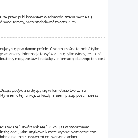
e, że przed publikowaniem wiadomości trzeba będzie się
yć nowe tematy, Możesz dodawać załączniki itp.
dujący się przy danym poście. Czasami można to zrobić tylko
ł zmieniany. Informacja ta wyświetli się tylko wtedy, jeśli ktoś
oderatorzy mogą zostawić notatkę z informacją, dlaczego ten post
Dołącz podpis
znajdującą się w formularzu tworzenia
ywnieniu tej funkcji, za każdym razem pisząc post, możesz
ć etykietę “Utwórz ankietę”. Kliknij ją i w otworzonym
liczbę opcji, jakie użytkownik może wybrać, wyznaczyć czas
odobnie nie masz uprawnień do tworzenia ankiet.