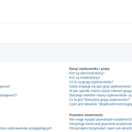
Rangi użytkownika i grupy
Kim są administratorzy?
Kim są moderatorzy?
Co to są grupy użytkowników?
ogować!
Gdzie znajduje się spis grup użytkowników
W jaki sposób można zostać liderem grupy
 zalogować?!
Dlaczego niektóre nazwy użytkowników są
Co to jest “Domyślna grupa użytkownika”?
Czym jest odnośnik “Zespół administracyjn
Prywatne wiadomości
Nie mogę wysyłać prywatnych wiadomości
Otrzymuję niechciane prywatne wiadomośc
iście użytkowników przeglądających
Otrzymałem/otrzymałam spam lub obraźliwy