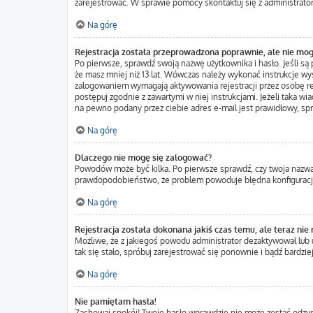
zarejestrować. W sprawie pomocy skontaktuj się z administrato
Na górę
Rejestracja została przeprowadzona poprawnie, ale nie mog
Po pierwsze, sprawdź swoją nazwę użytkownika i hasło. Jeśli są
że masz mniej niż 13 lat. Wówczas należy wykonać instrukcje wys
zalogowaniem wymagają aktywowania rejestracji przez osobę rejes
postępuj zgodnie z zawartymi w niej instrukcjami. Jeżeli taka w
na pewno podany przez ciebie adres e-mail jest prawidłowy, sp
Na górę
Dlaczego nie mogę się zalogować?
Powodów może być kilka. Po pierwsze sprawdź, czy twoja nazwa uż
prawdopodobieństwo, że problem powoduje błędna konfiguracja w
Na górę
Rejestracja została dokonana jakiś czas temu, ale teraz nie
Możliwe, że z jakiegoś powodu administrator dezaktywował lub us
tak się stało, spróbuj zarejestrować się ponownie i bądź bard
Na górę
Nie pamiętam hasła!
Zachowaj spokój! Twoje hasło wprawdzie nie może zostać odzysk