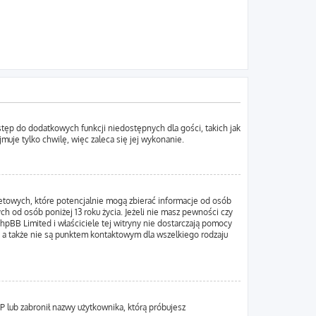
ostęp do dodatkowych funkcji niedostępnych dla gości, takich jak
uje tylko chwilę, więc zaleca się jej wykonanie.
netowych, które potencjalnie mogą zbierać informacje od osób
h od osób poniżej 13 roku życia. Jeżeli nie masz pewności czy
hpBB Limited i właściciele tej witryny nie dostarczają pomocy
 a także nie są punktem kontaktowym dla wszelkiego rodzaju
IP lub zabronił nazwy użytkownika, którą próbujesz