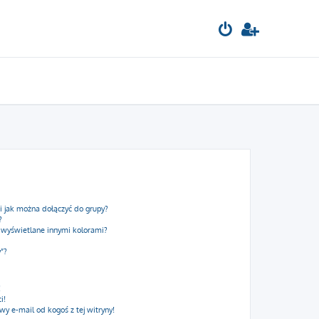
 i jak można dołączyć do grupy?
?
 wyświetlane innymi kolorami?
y”?
!
i!
 e-mail od kogoś z tej witryny!