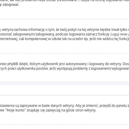
ę zalogować.
e
, witryna zachowa informację o tym, że twój pobyt na tej witrynie będzie trwał tylko
 pozostać zalogowanym/zalogowaną, podczas logowania zaznacz funkcję
Loguj mnie 
etowej, sali komputerowej w szkole lub na uczelni itp. Jeśli nie widzisz tej funkcji,
rzez phpBB dzięki, którym użytkownik jest autoryzowany i logowany do witryny. Dosta
ytanych przez użytkownika postów. Jeśli występują problemy z logowaniem/wylogow
ustawienia są zapisywane w bazie danych witryny. Aby je zmienić, przejdź do pane
ie “Moje konto” znajduje się zazwyczaj na górze stron witryny.