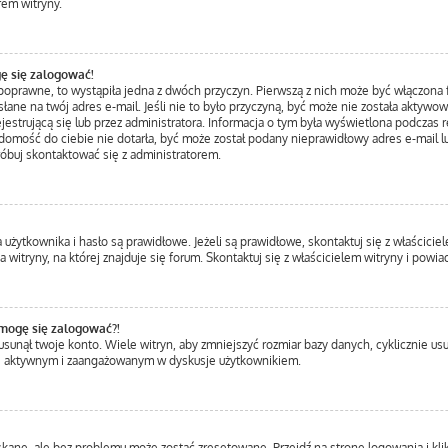
rem witryny.
ę się zalogować!
 poprawne, to wystąpiła jedna z dwóch przyczyn. Pierwszą z nich może być włączona f
łane na twój adres e-mail. Jeśli nie to było przyczyną, być może nie została aktywo
trującą się lub przez administratora. Informacja o tym była wyświetlona podczas rej
iadomość do ciebie nie dotarła, być może został podany nieprawidłowy adres e-mail l
róbuj skontaktować się z administratorem.
ytkownika i hasło są prawidłowe. Jeżeli są prawidłowe, skontaktuj się z właścicielem
itryny, na której znajduje się forum. Skontaktuj się z właścicielem witryny i powi
 mogę się zalogować?!
unął twoje konto. Wiele witryn, aby zmniejszyć rozmiar bazy danych, cyklicznie usuwa
ziej aktywnym i zaangażowanym w dyskusje użytkownikiem.
ane, ale bez problemu może zostać zresetowane. Przejdź na stronę logowania i klik