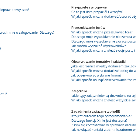
Przyjaciele i wrogowie
nieprawidłowy czas!
Co to jest lista przyjaciół i wrogów?
W jaki sposób można dodawać/usuwać użyt
Przeszukiwanie forów
W jaki sposób można przeszukiwać fora?
prosi mnie o zalogowanie. Dlaczego?
Dlaczego moje wyszukiwanie nie zwraca 
Dlaczego moje wyszukiwanie zwraca pustą 
Jak można wyszukać użytkowników?
?
W jaki sposób można znaleźć swoje posty i
Obserwowanie tematów i zakładki
Jaka jest różnica między dodaniem zakła
W jaki sposób można dodać zakładkę do 
Jak obserwować wybrane forum?
W jaki sposób usunąć obserwowanie foru
Załączniki
matu?
Jakie typy załączników są dozwolone na tej
W jaki sposób można znaleźć wszystkie swo
Zagadnienia związane z phpBB
Kto jest autorem tego oprogramowania?
Dlaczego funkcja X nie jest dostępna?
Z kim się kontaktować w sprawach nadużyć
Jak nawiązać kontakt z administratorem w