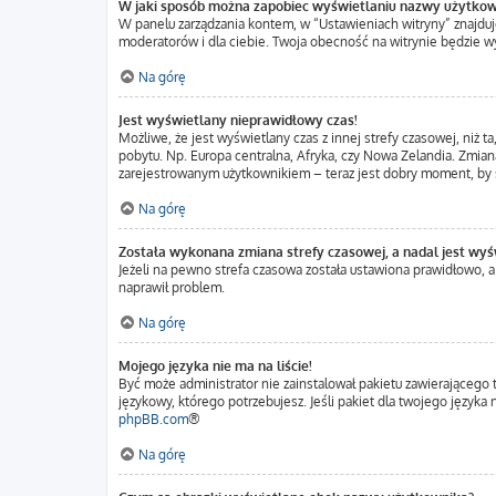
W jaki sposób można zapobiec wyświetlaniu nazwy użytkow
W panelu zarządzania kontem, w “Ustawieniach witryny” znajduj
moderatorów i dla ciebie. Twoja obecność na witrynie będzie w
Na górę
Jest wyświetlany nieprawidłowy czas!
Możliwe, że jest wyświetlany czas z innej strefy czasowej, niż t
pobytu. Np. Europa centralna, Afryka, czy Nowa Zelandia. Zmiana
zarejestrowanym użytkownikiem – teraz jest dobry moment, by s
Na górę
Została wykonana zmiana strefy czasowej, a nadal jest wyś
Jeżeli na pewno strefa czasowa została ustawiona prawidłowo, a
naprawił problem.
Na górę
Mojego języka nie ma na liście!
Być może administrator nie zainstalował pakietu zawierającego 
językowy, którego potrzebujesz. Jeśli pakiet dla twojego język
phpBB.com
®
Na górę