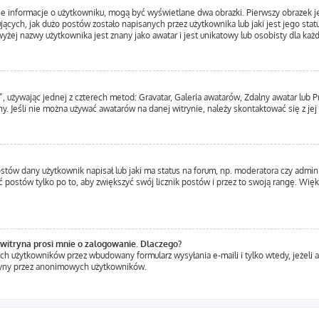
ne informacje o użytkowniku, mogą być wyświetlane dwa obrazki. Pierwszy obrazek j
ących, jak dużo postów zostało napisanych przez użytkownika lub jaki jest jego statu
yżej nazwy użytkownika jest znany jako awatar i jest unikatowy lub osobisty dla ka
”, używając jednej z czterech metod: Gravatar, Galeria awatarów, Zdalny awatar lub 
y. Jeśli nie można używać awatarów na danej witrynie, należy skontaktować się z jej
tów dany użytkownik napisał lub jaki ma status na forum, np. moderatora czy admin
ć postów tylko po to, aby zwiększyć swój licznik postów i przez to swoją rangę. Więks
witryna prosi mnie o zalogowanie. Dlaczego?
h użytkowników przez wbudowany formularz wysyłania e-maili i tylko wtedy, jeżeli a
ryny przez anonimowych użytkowników.