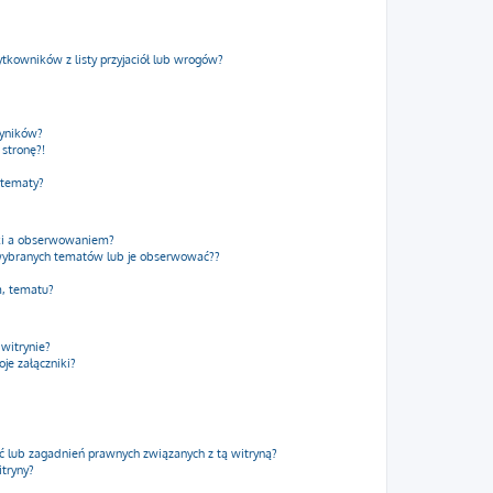
kowników z listy przyjaciół lub wrogów?
wyników?
stronę?!
 tematy?
dki a obserwowaniem?
wybranych tematów lub je obserwować??
m, tematu?
 witrynie?
je załączniki?
 lub zagadnień prawnych związanych z tą witryną?
itryny?