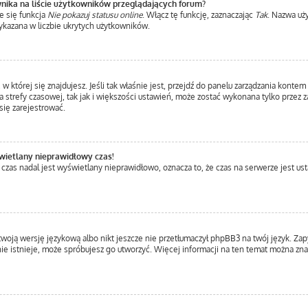
nika na liście użytkowników przeglądających forum?
e się funkcja
Nie pokazuj statusu online
. Włącz tę funkcję, zaznaczając
Tak
. Nazwa uż
ykazana w liczbie ukrytych użytkowników.
a, w której się znajdujesz. Jeśli tak właśnie jest, przejdź do panelu zarządzania kont
 strefy czasowej, tak jak i większości ustawień, może zostać wykonana tylko przez 
ię zarejestrować.
wietlany nieprawidłowy czas!
 czas nadal jest wyświetlany nieprawidłowo, oznacza to, że czas na serwerze jest us
twoją wersję językową albo nikt jeszcze nie przetłumaczył phpBB3 na twój język. Zap
a nie istnieje, może spróbujesz go utworzyć. Więcej informacji na ten temat można z