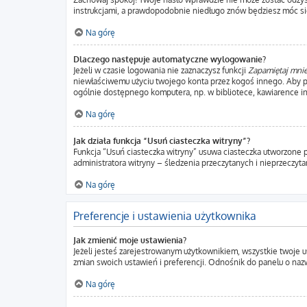
instrukcjami, a prawdopodobnie niedługo znów będziesz móc si
Na górę
Dlaczego następuje automatyczne wylogowanie?
Jeżeli w czasie logowania nie zaznaczysz funkcji
Zapamiętaj mni
niewłaściwemu użyciu twojego konta przez kogoś innego. Aby
ogólnie dostępnego komputera, np. w bibliotece, kawiarence intern
Na górę
Jak działa funkcja “Usuń ciasteczka witryny”?
Funkcja “Usuń ciasteczka witryny” usuwa ciasteczka utworzone p
administratora witryny – śledzenia przeczytanych i nieprzecz
Na górę
Preferencje i ustawienia użytkownika
Jak zmienić moje ustawienia?
Jeżeli jesteś zarejestrowanym użytkownikiem, wszystkie twoje 
zmian swoich ustawień i preferencji. Odnośnik do panelu o nazw
Na górę