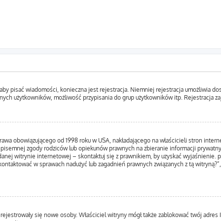
, aby pisać wiadomości, konieczna jest rejestracja. Niemniej rejestracja umożliwia d
nych użytkowników, możliwość przypisania do grup użytkowników itp. Rejestracja zajm
prawa obowiązującego od 1998 roku w USA, nakładającego na właścicieli stron inter
 pisemnej zgody rodziców lub opiekunów prawnych na zbieranie informacji prywatnyc
anej witrynie internetowej – skontaktuj się z prawnikiem, by uzyskać wyjaśnienie. p
kontaktować w sprawach nadużyć lub zagadnień prawnych związanych z tą witryną?”,
ie rejestrowały się nowe osoby. Właściciel witryny mógł także zablokować twój adres 