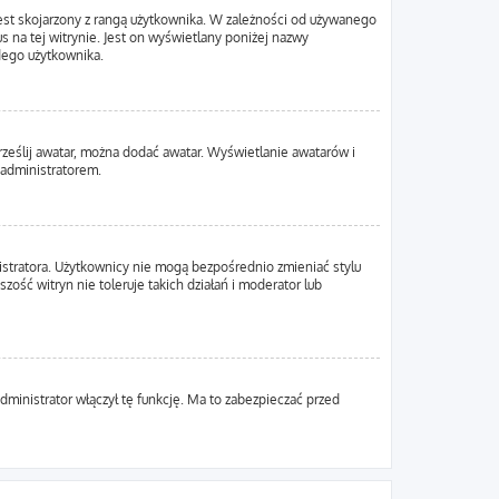
est skojarzony z rangą użytkownika. W zależności od używanego
s na tej witrynie. Jest on wyświetlany poniżej nazwy
żdego użytkownika.
Prześlij awatar, można dodać awatar. Wyświetlanie awatarów i
 administratorem.
istratora. Użytkownicy nie mogą bezpośrednio zmieniać stylu
zość witryn nie toleruje takich działań i moderator lub
dministrator włączył tę funkcję. Ma to zabezpieczać przed