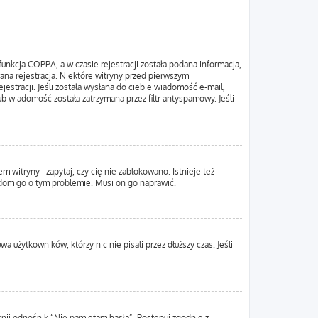
unkcja COPPA, a w czasie rejestracji została podana informacja,
wana rejestracja. Niektóre witryny przed pierwszym
estracji. Jeśli została wysłana do ciebie wiadomość e-mail,
ub wiadomość została zatrzymana przez filtr antyspamowy. Jeśli
 witryny i zapytaj, czy cię nie zablokowano. Istnieje też
adom go o tym problemie. Musi on go naprawić.
 użytkowników, którzy nic nie pisali przez dłuższy czas. Jeśli
nij odnośnik “Nie pamiętam hasła”. Postępuj zgodnie z