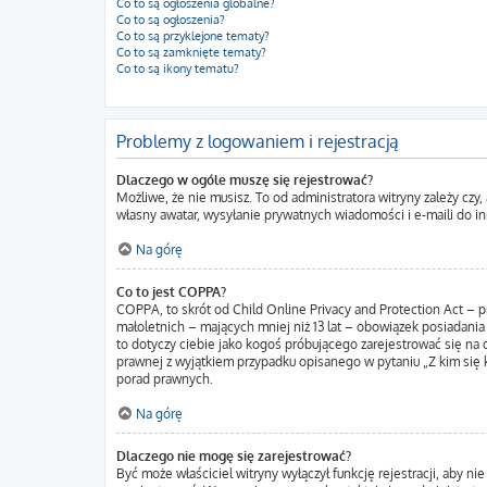
Co to są ogłoszenia globalne?
Co to są ogłoszenia?
Co to są przyklejone tematy?
Co to są zamknięte tematy?
Co to są ikony tematu?
Problemy z logowaniem i rejestracją
Dlaczego w ogóle muszę się rejestrować?
Możliwe, że nie musisz. To od administratora witryny zależy czy
własny awatar, wysyłanie prywatnych wiadomości i e-maili do in
Na górę
Co to jest COPPA?
COPPA, to skrót od Child Online Privacy and Protection Act – 
małoletnich – mających mniej niż 13 lat – obowiązek posiadania
to dotyczy ciebie jako kogoś próbującego zarejestrować się na d
prawnej z wyjątkiem przypadku opisanego w pytaniu „Z kim się 
porad prawnych.
Na górę
Dlaczego nie mogę się zarejestrować?
Być może właściciel witryny wyłączył funkcję rejestracji, aby n