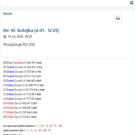
Malak
Re: 10. kolejka (6.01 - 12.01)
P
14 sty 2025, 20:35
o
s
Posędziuje RZ-DD
t
06 Bad
Company
(I) 66/45
1,466
07
Dobre
Duszki (I) 143/82
1,744
08
Dobre
Duszki (I) 151/86
1,756
09
Dobre
Duszki (I) 127/76
1,671
10
Dobre
Duszki (I) 106/68
1,559
11
Dobre
Duszki 2 (II) 209/97
2,155
12
Dobre
Duszki 2 (II) 173/84
2,060
13
Dobre
Duszki (I) 173/88
1,966
14
Dobre
Duszki (I) 177/95
1,863
15
White
Sox (I) 103/67
1,537
16
White
Sox (I) 160/85
1,882
17
White
Sox (I) 133/66
2,105
18
White
Sox (I) 113/62
1,823
Drużynowe Mistrzostwa
(
'10
,
'09
,
'14
,
'13
,
'17
,
'18
)
Mistrzostwa Par
(
'18
,
'14
,
'16
,
'07
,
'09
,
'11
)
Złoty Nick
(
'15
)