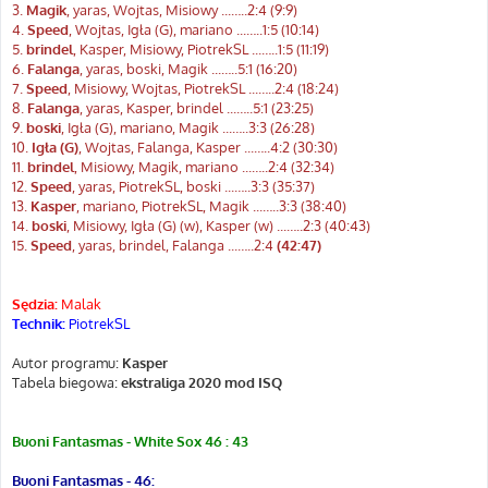
3.
Magik
, yaras, Wojtas, Misiowy ...…..2:4 (9:9)
4.
Speed
, Wojtas, Igła (G), mariano ...…..1:5 (10:14)
5.
brindel
, Kasper, Misiowy, PiotrekSL ...…..1:5 (11:19)
6.
Falanga
, yaras, boski, Magik ...…..5:1 (16:20)
7.
Speed
, Misiowy, Wojtas, PiotrekSL ...…..2:4 (18:24)
8.
Falanga
, yaras, Kasper, brindel ...…..5:1 (23:25)
9.
boski
, Igła (G), mariano, Magik ...…..3:3 (26:28)
10.
Igła (G)
, Wojtas, Falanga, Kasper ...…..4:2 (30:30)
11.
brindel
, Misiowy, Magik, mariano ...…..2:4 (32:34)
12.
Speed
, yaras, PiotrekSL, boski ...…..3:3 (35:37)
13.
Kasper
, mariano, PiotrekSL, Magik ...…..3:3 (38:40)
14.
boski
, Misiowy, Igła (G) (w), Kasper (w) ...…..2:3 (40:43)
15.
Speed
, yaras, brindel, Falanga ...…..2:4
(42:47)
Sędzia:
Malak
Technik:
PiotrekSL
Autor programu:
Kasper
Tabela biegowa:
ekstraliga 2020 mod ISQ
Buoni Fantasmas - White Sox 46 : 43
Buoni Fantasmas - 46: