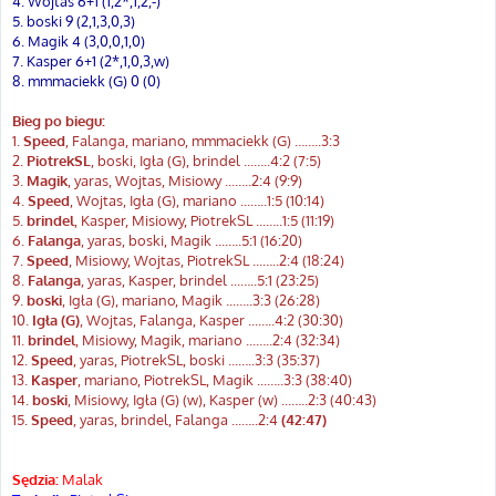
4. Wojtas 6+1 (1,2*,1,2,-)
5. boski 9 (2,1,3,0,3)
6. Magik 4 (3,0,0,1,0)
7. Kasper 6+1 (2*,1,0,3,w)
8. mmmaciekk (G) 0 (0)
Bieg po biegu:
1.
Speed
, Falanga, mariano, mmmaciekk (G) ……..3:3
2.
PiotrekSL
, boski, Igła (G), brindel ...…..4:2 (7:5)
3.
Magik
, yaras, Wojtas, Misiowy ...…..2:4 (9:9)
4.
Speed
, Wojtas, Igła (G), mariano ...…..1:5 (10:14)
5.
brindel
, Kasper, Misiowy, PiotrekSL ...…..1:5 (11:19)
6.
Falanga
, yaras, boski, Magik ...…..5:1 (16:20)
7.
Speed
, Misiowy, Wojtas, PiotrekSL ...…..2:4 (18:24)
8.
Falanga
, yaras, Kasper, brindel ...…..5:1 (23:25)
9.
boski
, Igła (G), mariano, Magik ...…..3:3 (26:28)
10.
Igła (G)
, Wojtas, Falanga, Kasper ...…..4:2 (30:30)
11.
brindel
, Misiowy, Magik, mariano ...…..2:4 (32:34)
12.
Speed
, yaras, PiotrekSL, boski ...…..3:3 (35:37)
13.
Kasper
, mariano, PiotrekSL, Magik ...…..3:3 (38:40)
14.
boski
, Misiowy, Igła (G) (w), Kasper (w) ...…..2:3 (40:43)
15.
Speed
, yaras, brindel, Falanga ...…..2:4
(42:47)
Sędzia:
Malak