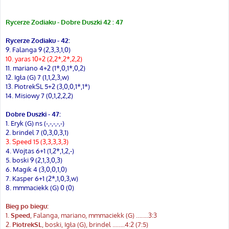
Rycerze Zodiaku - Dobre Duszki 42 : 47
Rycerze Zodiaku - 42:
9. Falanga 9 (2,3,3,1,0)
10. yaras 10+2 (2,2*,2*,2,2)
11. mariano 4+2 (1*,0,1*,0,2)
12. Igła (G) 7 (1,1,2,3,w)
13. PiotrekSL 5+2 (3,0,0,1*,1*)
14. Misiowy 7 (0,1,2,2,2)
Dobre Duszki - 47:
1. Eryk (G) ns (-,-,-,-,-)
2. brindel 7 (0,3,0,3,1)
3. Speed 15 (3,3,3,3,3)
4. Wojtas 6+1 (1,2*,1,2,-)
5. boski 9 (2,1,3,0,3)
6. Magik 4 (3,0,0,1,0)
7. Kasper 6+1 (2*,1,0,3,w)
8. mmmaciekk (G) 0 (0)
Bieg po biegu:
1.
Speed
, Falanga, mariano, mmmaciekk (G) ……..3:3
2.
PiotrekSL
, boski, Igła (G), brindel ...…..4:2 (7:5)