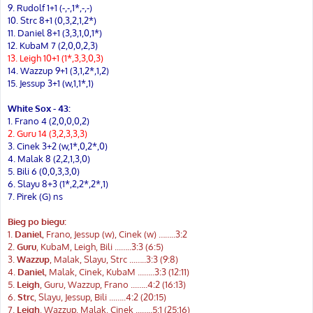
9. Rudolf 1+1 (-,-,1*,-,-)
10. Strc 8+1 (0,3,2,1,2*)
11. Daniel 8+1 (3,3,1,0,1*)
12. KubaM 7 (2,0,0,2,3)
13. Leigh 10+1 (1*,3,3,0,3)
14. Wazzup 9+1 (3,1,2*,1,2)
15. Jessup 3+1 (w,1,1*,1)
White Sox - 43:
1. Frano 4 (2,0,0,0,2)
2. Guru 14 (3,2,3,3,3)
3. Cinek 3+2 (w,1*,0,2*,0)
4. Malak 8 (2,2,1,3,0)
5. Bili 6 (0,0,3,3,0)
6. Slayu 8+3 (1*,2,2*,2*,1)
7. Pirek (G) ns
Bieg po biegu:
1.
Daniel
, Frano, Jessup (w), Cinek (w) ……..3:2
2.
Guru
, KubaM, Leigh, Bili ...…..3:3 (6:5)
3.
Wazzup
, Malak, Slayu, Strc ...…..3:3 (9:8)
4.
Daniel
, Malak, Cinek, KubaM ...…..3:3 (12:11)
5.
Leigh
, Guru, Wazzup, Frano ...…..4:2 (16:13)
6.
Strc
, Slayu, Jessup, Bili ...…..4:2 (20:15)
7.
Leigh
, Wazzup, Malak, Cinek ...…..5:1 (25:16)