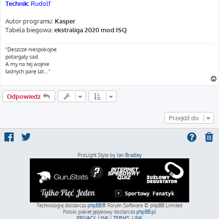
Technik:
Rudolf
Autor programu:
Kasper
Tabela biegowa:
ekstraliga 2020 mod ISQ
"Deszcze niespokojne
potargały sad.
A my na tej wojnie
ładnych parę lat..."
Odpowiedz
Przejdź do
ProLight Style by
Ian Bradley
Technologię dostarcza
phpBB
® Forum Software © phpBB Limited
Polski pakiet językowy dostarcza
phpBB.pl
PRIVACY_LINK
|
TERMS_LINK