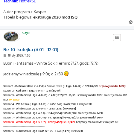
Technik:
PiotrekSL
Autor programu:
Kasper
Tabela biegowa:
ekstraliga 2020 mod ISQ
Slayu
Re: 10. kolejka (6.01 - 12.01)
P
18 sty 2025, 11:55
o
s
Buoni Fantasmas - White Sox (Termin: ??.??, godz: ??:??)
t
Jedziemy w niedzielę (19.01) o 21:30
Sezon 11 - DeGeneration X -> Ekipa Remontowa (II Liga, 7-0-14) - 1,321[70/53],
brązowy medal MPKJ
Sezon 12 - Red Sox (I Liga, 9-0-11) - 1,245[61/49]
Sezon 13 - White Sox (I Liga, 4-0-10) - 1,472(1,717) [78+13/53], srebrny medal MPK, srebrny medal DP
ISQ,
IM Spisu
Sezon 14 - White Sox (I Liga, 3-1-10) - 1,655(1,862) [96+12/58], 2 miejsce SK
Sezon 15 - White Sox (I Liga, 4-0-11) - 1,357(1,535) [76+10/56]
Sezon 16 - White Sox (I Liga, 6-2-8) - 1,346(1,564) [105+17/78], srebrny medal MPK
Sezon 17 - White Sox (I Liga, 6-0-8) - 1,476(1,683) [93+13/63], brązowy medal DMP
Sezon 18 - White Sox (I Liga, 5-0-7) - 1,262(1,452) [53+8/42]
, brązowy medal DMP, 2 miejsce BK
----------------------------------------------
Sezon 15 - Black Sox (II Liga, Gość, 12-1-2) - 2,260(2,478) [52+5/23]