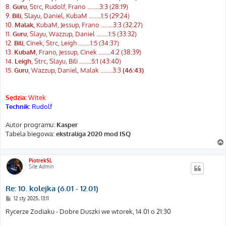
8.
Guru
, Strc, Rudolf, Frano ...…..3:3 (28:19)
9.
Bili
, Slayu, Daniel, KubaM ...…..1:5 (29:24)
10.
Malak
, KubaM, Jessup, Frano ...…..3:3 (32:27)
11.
Guru
, Slayu, Wazzup, Daniel ...…..1:5 (33:32)
12.
Bili
, Cinek, Strc, Leigh ...…..1:5 (34:37)
13.
KubaM
, Frano, Jessup, Cinek ...…..4:2 (38:39)
14.
Leigh
, Strc, Slayu, Bili ...…..5:1 (43:40)
15.
Guru
, Wazzup, Daniel, Malak ...…..3:3
(46:43)
Sędzia:
Witek
Technik:
Rudolf
Autor programu:
Kasper
Tabela biegowa:
ekstraliga 2020 mod ISQ
PiotrekSL
Site Admin
Re: 10. kolejka (6.01 - 12.01)
P
12 sty 2025, 13:11
o
s
Rycerze Zodiaku - Dobre Duszki we wtorek, 14.01 o 21:30
t