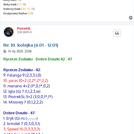
Złoty Kask
(
'13
,
'16
)
Srebrny Kask
(
'09
,
'15
,
'10
)
Drużynowy Puchar
(
'08
)
PiotrekSL
Site Admin
Re: 10. kolejka (6.01 - 12.01)
P
14 sty 2025, 22:06
o
s
Rycerze Zodiaku - Dobre Duszki 42 : 47
t
Rycerze Zodiaku - 42:
9. Falanga 9 (2,3,3,1,0)
10. yaras 10+2 (2,2*,2*,2,2)
11. mariano 4+2 (1*,0,1*,0,2)
12. Igła (G) 7 (1,1,2,3,w)
13. PiotrekSL 5+2 (3,0,0,1*,1*)
14. Misiowy 7 (0,1,2,2,2)
Dobre Duszki - 47:
1. Eryk (G) ns (-,-,-,-,-)
2. brindel 7 (0,3,0,3,1)
3. Speed 15 (3,3,3,3,3)