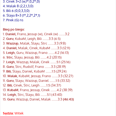
3. Cinek 3+2 (w,1*,0,2*,0)
4. Malak 8 (2,2,1,3,0)
5. Bili 6 (0,0,3,3,0)
6. Slayu 8+3 (1*,2,2*,2*,1)
7. Pirek (G) ns
Bieg po biegu:
1.
Daniel
, Frano, Jessup (w), Cinek (w) ……..3:2
2.
Guru
, KubaM, Leigh, Bili ...…..3:3 (6:5)
3.
Wazzup
, Malak, Slayu, Strc ...…..3:3 (9:8)
4.
Daniel
, Malak, Cinek, KubaM ...…..3:3 (12:11)
5.
Leigh
, Guru, Wazzup, Frano ...…..4:2 (16:13)
6.
Strc
, Slayu, Jessup, Bili ...…..4:2 (20:15)
7.
Leigh
, Wazzup, Malak, Cinek ...…..5:1 (25:16)
8.
Guru
, Strc, Rudolf, Frano ...…..3:3 (28:19)
9.
Bili
, Slayu, Daniel, KubaM ...…..1:5 (29:24)
10.
Malak
, KubaM, Jessup, Frano ...…..3:3 (32:27)
11.
Guru
, Slayu, Wazzup, Daniel ...…..1:5 (33:32)
12.
Bili
, Cinek, Strc, Leigh ...…..1:5 (34:37)
13.
KubaM
, Frano, Jessup, Cinek ...…..4:2 (38:39)
14.
Leigh
, Strc, Slayu, Bili ...…..5:1 (43:40)
15.
Guru
, Wazzup, Daniel, Malak ...…..3:3
(46:43)
Sędzia:
Witek