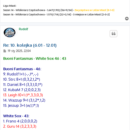
Liga Miast:
Sezon 14 - Włókniarz Częstochowa - 1,647(1,912) [56+9/34] -
Zwycięstwo w Lidze Miast [8-1-0]
Sezon 16 - Włókniarz Częstochowa - 1,571(1,714) [22+2/14] - 3 miejsce w Lidze Miast [2-0-2]
Rudolf
Re: 10. kolejka (6.01 - 12.01)
P
19 sty 2025, 22:04
o
s
Buoni Fantasmas - White Sox 46 : 43
t
Buoni Fantasmas - 46:
9. Rudolf 1+1 (-,-,1*,-,-)
10. Strc 8+1 (0,3,2,1,2*)
11. Daniel 8+1 (3,3,1,0,1*)
12. KubaM 7 (2,0,0,2,3)
13. Leigh 10+1 (1*,3,3,0,3)
14. Wazzup 9+1 (3,1,2*,1,2)
15. Jessup 3+1 (w,1,1*,1)
White Sox - 43:
1. Frano 4 (2,0,0,0,2)
2. Guru 14 (3,2,3,3,3)