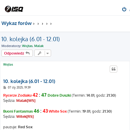
Wykaz forów
10. kolejka (6.01 - 12.01)
Moderatorzy:
Wojtas
,
Malak
Odpowiedz
Wojtas
10. kolejka (6.01 - 12.01)
P
07 sty 2025, 19:39
o
42
:
47
s
Rycerze Zodiaku
Dobre Duszki
(Termin:
14.01
, godz:
21:30
)
t
Sędzia:
Malak[WS]
46
:
43
Buoni Fantasmas
White Sox
(Termin:
19.01
, godz:
21:30
)
Sędzia:
Witek[RS]
pauzuje:
Red Sox