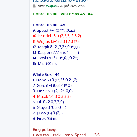
P
autor:
Wojtas
»
28 paź 2024, 22:00
o
s
Dobre Duszki - White Sox 46 : 44
t
Dobre Duszki - 46:
9. Speed 7+1 (0,1*,1,0,2,3)
10. brindel 13+1 (2,2,3,1*,3,2)
11. Wojtas 13+1 (3,3,1,2,3,1*)
12. Magik 8+2 (3,2*,0,1*,1,1)
13. Kasper (Z/Z) ns (-,-,-,-,-)
14. Boski 5+2 (1,1*,0,1,0,2*)
15. Misi (G) ns
White Sox - 44:
1. Frano 7+3 (1*,2*,0,2*,2)
2. Guru 6+1 (0,3,2,1*,0)
3. Cinek 5+1 (2,1,2*,0,0)
4. Malak 12 (3,0,3,3,3)
5. Bili 8 (2,0,3,3,0)
6. Slayu 3 (0,3,0,-,-)
7. Julgo (G) 3 (2,1)
8. Pirek (G) ns
Bieg po biegu:
1.
Wojtas
, Cinek, Frano, Speed ……..3:3