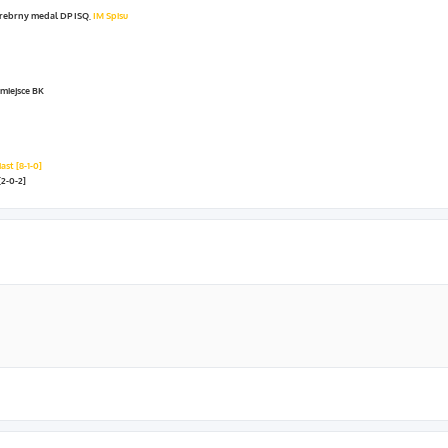
, srebrny medal DP ISQ,
IM Spisu
miejsce BK
st [8-1-0]
[2-0-2]