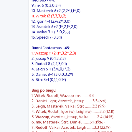
9. mk 6 (0,3,0,3,-)
10. Masterek 6+2 (2,2*,1,1*,0)
11. Witek 12 (3,3,3,1,2)
12. Igor 4+1 (2,w,2*,0,0)
13. Aszotek 6+2 (1*,2,1*,2,0)
14. Vaikai 3+1 (1*,0,2,-,-)
15. Speedi 7 (3,3,1)
Buoni Fantasmas - 45:
1. Wazzup 11+2 (1*,3,2*,2,3)
2. Jessup 9 (0,1,3,2,3)
3. Rudolf 8 (2,2,3,0,1)
4. Leigh 6+1 (3,w,0,1*,2)
5. Daniel 8+1 (3,0,0,3,2*)
6. Strc 3+1 (0,1,1,0,1*)
Bieg po biegu:
1.
Witek
, Rudolf, Wazzup, mk ……..3:3
2.
Daniel
, Igor, Aszotek, Jessup ...…..3:3 (6:6)
3.
Leigh
, Masterek, Vaikai, Strc ...…..3:3 (9:9)
4.
Witek
, Rudolf, Igor (w), Leigh (w) ...…..3:2 (12:11)
5.
Wazzup
, Aszotek, Jessup, Vaikai ...…..2:4 (14:15)
6.
mk
, Masterek, Strc, Daniel ...…..5:1 (19:16)
7.
Rudolf
, Vaikai, Aszotek, Leigh ...…..3:3 (22:19)