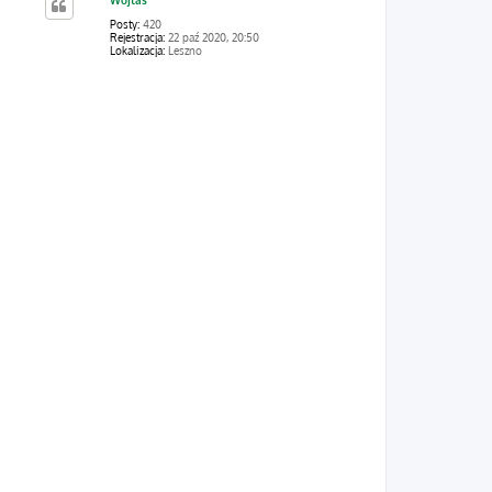
ó
r
Posty:
420
ę
Rejestracja:
22 paź 2020, 20:50
Lokalizacja:
Leszno