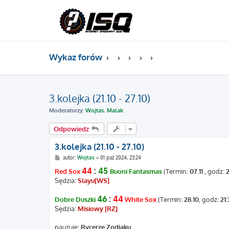
Wykaz forów
3.kolejka (21.10 - 27.10)
Moderatorzy:
Wojtas
,
Malak
Odpowiedz
3.kolejka (21.10 - 27.10)
P
autor:
Wojtas
»
01 paź 2024, 23:24
o
44
:
45
s
Red Sox
Buoni Fantasmas
(Termin:
07.11
, godz:
2
t
Sędzia:
Slayu[WS]
46
:
44
Dobre Duszki
White Sox
(Termin:
28.10
, godz:
21
Sędzia:
Misiowy [RZ]
pauzuje:
Rycerze Zodiaku