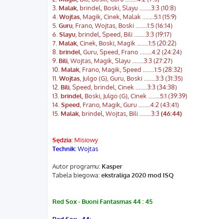
3.
Malak
, brindel, Boski, Slayu ...…..3:3 (10:8)
4.
Wojtas
, Magik, Cinek, Malak ...…..5:1 (15:9)
5.
Guru
, Frano, Wojtas, Boski ...…..1:5 (16:14)
6.
Slayu
, brindel, Speed, Bili ...…..3:3 (19:17)
7.
Malak
, Cinek, Boski, Magik ...…..1:5 (20:22)
8.
brindel
, Guru, Speed, Frano ...…..4:2 (24:24)
9.
Bili
, Wojtas, Magik, Slayu ...…..3:3 (27:27)
10.
Malak
, Frano, Magik, Speed ...…..1:5 (28:32)
11.
Wojtas
, Julgo (G), Guru, Boski ...…..3:3 (31:35)
12.
Bili
, Speed, brindel, Cinek ...…..3:3 (34:38)
13.
brindel
, Boski, Julgo (G), Cinek ...…..5:1 (39:39)
14.
Speed
, Frano, Magik, Guru ...…..4:2 (43:41)
15.
Malak
, brindel, Wojtas, Bili ...…..3:3
(46:44)
Sędzia:
Misiowy
Technik:
Wojtas
Autor programu:
Kasper
Tabela biegowa:
ekstraliga 2020 mod ISQ
Red Sox - Buoni Fantasmas 44 : 45
Red Sox - 44: