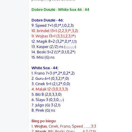
Dobre Duszki - White Sox 46 : 44
Dobre Duszki - 46:
9. Speed 7+1 (0,1*,1,0,2,3)
10. brindel 13+1 (2,2,3,1*,3,2)
11. Wojtas 13+1 (3,3,1,2,3,1*)
12. Magik 8+2 (3,2*,0,1*,1,1)
13. Kasper (Z/Z) ns (-,-,-,-,-)
14. Boski 5+2 (1,1*,0,1,0,2*)
15. Misi (G) ns
White Sox - 44:
1. Frano 7+3 (1*,2*,0,2*,2)
2. Guru 6+1 (0,3,2,1*,0)
3. Cinek 5+1 (2,1,2*,0,0)
4. Malak 12 (3,0,3,3,3)
5. Bili 8 (2,0,3,3,0)
6. Slayu 3 (0,3,0,-,-)
7. Julgo (G) 3 (2,1)
8. Pirek (G) ns
Bieg po biegu:
1.
Wojtas
, Cinek, Frano, Speed ……..3:3
2.
Magik
, Bili, Boski, Guru ...…..4:2 (7:5)