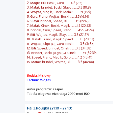
2.
Magik
, Bili, Boski, Guru ...…..4:2 (7:5)
3.
Malak
, brindel, Boski, Slayu ...…..3:3 (10:8)
4.
Wojtas
, Magik, Cinek, Malak ...…..5:1 (15:9)
5.
Guru
, Frano, Wojtas, Boski ...…..1:5 (16:14)
6.
Slayu
, brindel, Speed, Bili ...…..3:3 (19:17)
7.
Malak
, Cinek, Boski, Magik ...…..1:5 (20:22)
8.
brindel
, Guru, Speed, Frano ...…..4:2 (24:24)
9.
Bili
, Wojtas, Magik, Slayu ...…..3:3 (27:27)
10.
Malak
, Frano, Magik, Speed ...…..1:5 (28:32)
11.
Wojtas
, Julgo (G), Guru, Boski ...…..3:3 (31:35)
12.
Bili
, Speed, brindel, Cinek ...…..3:3 (34:38)
13.
brindel
, Boski, Julgo (G), Cinek ...…..5:1 (39:39)
14.
Speed
, Frano, Magik, Guru ...…..4:2 (43:41)
15.
Malak
, brindel, Wojtas, Bili ...…..3:3
(46:44)
Sędzia:
Misiowy
Technik:
Wojtas
Autor programu:
Kasper
Tabela biegowa:
ekstraliga 2020 mod ISQ
Re: 3.kolejka (21.10 - 27.10)
P