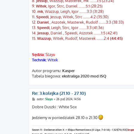
8.
Jessup
, Wazzup, Masterek, mk ...…..1:5 (23:24)
9.
Witek
, Igor, Strc, Daniel ...…..5:1 (28:25)
10.
mk
, Wazzup, Leigh, Igor ...…..3:3 (31:28)
11.
Speedi
, Jessup, Witek, Strc ...…..4:2 (35:30)
12.
Daniel
, Aszotek, Masterek, Rudolf ...…..3:3 (38:33)
13.
Speedi
, Leigh, Strc, Igor ...…..3:3 (41:36)
14.
Jessup
, Daniel , Speedi, Aszotek ...…..1:5 (42:41)
15.
Wazzup
, Witek, Rudolf, Masterek ...…..2:4
(44:45)
Sędzia:
Slayu
Technik:
Witek
Autor programu:
Kasper
Tabela biegowa:
ekstraliga 2020 mod ISQ
Re: 3.kolejka (21.10 - 27.10)
P
autor:
Slayu
»
26 paź 2024, 14:56
o
s
Dobre Duszki : White Sox
t
Jedziemy w poniedziałek 28.10 o 21:30
Sezon 11 - DeGeneration X -> Ekipa Remontowa (II Liga, 7-0-14) - 1,321[70/53],
brąz
Sezon 12 - Red Sox (I Liga, 9-0-11) - 1,245[61/49]