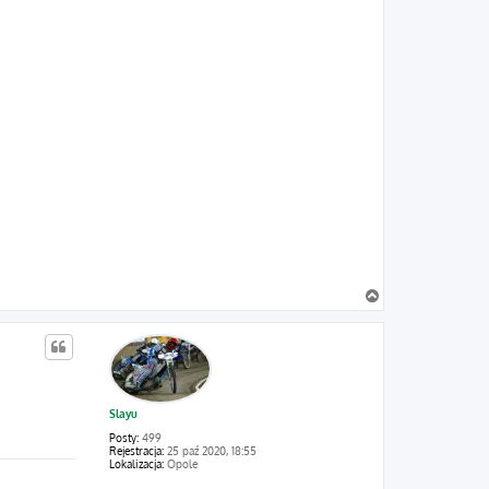
N
a
g
ó
r
ę
Slayu
Posty:
499
Rejestracja:
25 paź 2020, 18:55
Lokalizacja:
Opole