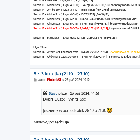
Sezon 13 - White Sox (I Liga, 4-0-10) - 1,472(1,717) [78+13/53], srebrny medal MPK
Sezon 14 - White Sox (I Liga, 3-1-10) - 1,655(1,862) [96+12/58], 2 miejsce SK
Sezon 15 - White Sox (I Liga, 4-0-11) - 1,357(1,535) [76+10/56]
Sezon 16 - White Sox (I Liga, 6-2-8) - 1,346(1,564) [105+17/78], srebrny medal MPK
Sezon 17 - White Sox (I Liga, 6-0-8) - 1,476(1,683) [93+13/63], brązowy medal DMP
Sezon 18 - White Sox (I Liga, 5-0-7) - 1,262(1,452) [53+8/42]
, brązowy medal DMP, 2 
----------------------------------------------
Sezon 15 - Black Sox (II Liga, Gość, 12-1-2) - 2,260(2,478) [52+5/23]
Liga Miast:
Sezon 14 - Włókniarz Częstochowa - 1,647(1,912) [56+9/34] -
Zwycięstwo w Lidze Mia
Sezon 16 - Włókniarz Częstochowa - 1,571(1,714) [22+2/14] - 3 miejsce w Lidze Miast 
Re: 3.kolejka (21.10 - 27.10)
P
autor:
PiotrekSL
»
28 paź 2024, 19:19
o
s
t
Slayu
pisze:
↑
26 paź 2024, 14:56
Dobre Duszki : White Sox
Jedziemy w poniedziałek 28.10 o 21:30
Misiowy posędziuje
Re: 3.kolejka (21.10 - 27.10)