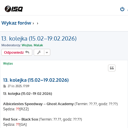
Wykaz forów
13. kolejka (15.02–19.02.2026)
Moderatorzy:
Wojtas
,
Malak
Odpowiedz
Wojtas
13. kolejka (15.02–19.02.2026)
P
27 lis 2025, 17:09
o
s
13. kolejka (15.02–19.02.2026)
t
Albicelestes Speedway – Ghost Academy
(Termin:
??.??
, godz:
??:??
)
Sędzia:
??
[RZ2]
Red Sox – Black Sox
(Termin:
??.??
, godz:
??:??
)
Sędzia:
??
[GA]