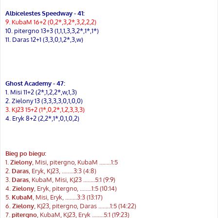
t
Albicelestes Speedway - 41:
9. KubaM 16+2 (0,2*,3,2*,3,2,2,2)
10. pitergno 13+3 (1,1,1,3,3,2*,1*,1*)
11. Daras 12+1 (3,3,0,1,2*,3,w)
Ghost Academy - 47:
1. Misi 11+2 (2*,1,2,2*,w,1,3)
2. Zielony 13 (3,3,3,3,0,1,0,0)
3. KJ23 15+2 (1*,0,2*,1,2,3,3,3)
4. Eryk 8+2 (2,2*,1*,0,1,0,2)
Bieg po biegu:
1.
Zielony
, Misi, pitergno, KubaM ……..1:5
2.
Daras
, Eryk, KJ23, ...…..3:3 (4:8)
3.
Daras
, KubaM, Misi, KJ23 ...…..5:1 (9:9)
4.
Zielony
, Eryk, pitergno, ...…..1:5 (10:14)
5.
KubaM
, Misi, Eryk, ...…..3:3 (13:17)
6.
Zielony
, KJ23, pitergno, Daras ...…..1:5 (14:22)
7.
pitergno
, KubaM, KJ23, Eryk ...…..5:1 (19:23)