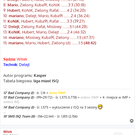
8.
Mario
, Zielony, Kuba91, KoNiK ...…..3:3 (30:18)
9.
Hubert
, KoNiK, Zielony, Rafał ...…..4:2 (34:20)
10.
mariano
, Delejt, Mario, Kuba91 ...…..2:4 (36:24)
11.
KoNiK
, Hubert, Kuba91, Rafał ...…..3:3 (39:27)
12.
Delejt
, Zielony, Rafał, Misiowy ...…..5:1 (44:28)
13.
KoNiK
, Hubert, Mario, Delejt ...…..2:4 (46:32)
14.
mariano
, Misiowy, Kuba91, Zielony ...…..1:5 (47:37)
15.
mariano
, Mario, Hubert, Zielony (d) ...…..1:5
(48:42)
Sędzia:
Witek
Technik:
Delejt
Autor programu:
Kasper
Tabela biegowa:
liga miast ISQ
12' Bad Company (I)
- śr. 1,14 +
złoto DMP
13' Bad Company (I)
- (99+29/72) - śr. 1,375 (1,778) +
srebro DMP
+ 4. miejsce w IMP +
srebro IMJ
14' Bad Company (I)
- śr. 1,575 + wykluczenie z ISQ na 3 sezony
...
18' SMS ISQ Team (II)
- (116+22/64) - śr. 1,813 (2,156)
Witek