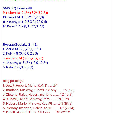
t
SMS ISQ Team - 48:
9. Hubert 16+2 (2*,1,3,2*,3,2,2,1)
10. Delejt 14+1 (3,2*,1,3,2,3,0)
11. Zielony 11+1 (0,3,3,2,1,2*,0,d)
12. Kuba91 7+2 (1,3,0,1*,0,1*,1)
Rycerze Zodiaku 2 - 42:
1. Mario 10+1 (1,-,2,3,1,-,1,2*)
2. KoNiK 8 (0,-,0,0,2,3,3)
3. mariano 14 (3,0,2,-,3,-,3,3)
4. Misiowy 6+3 (2*,1,1*,0,-,0,2*)
5. Rafał 4 (2,0,1,0,0,1)
Bieg po biegu:
1.
Delejt
, Hubert, Mario, KoNiK ……..5:1
2.
mariano
, Misiowy, Kuba91, Zielony ...…..1:5 (6:6)
3.
Zielony
, Rafał, Hubert, mariano ...…..4:2 (10:8)
4.
Kuba91
, Delejt, Misiowy, Rafał ...…..5:1 (15:9)
5.
Hubert
, Mario, Misiowy, Kuba91 ...…..3:3 (18:12)
6.
Zielony
, mariano, Delejt, KoNiK ...…..4:2 (22:14)
7.
Delejt
, Hubert, Rafał, Misiowy ...…..5:1 (27:15)