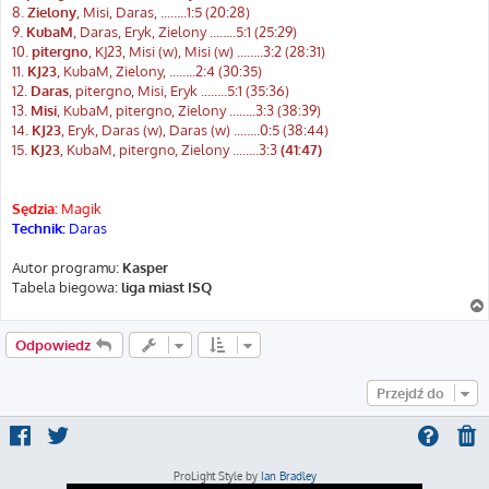
8.
Zielony
, Misi, Daras, ...…..1:5 (20:28)
9.
KubaM
, Daras, Eryk, Zielony ...…..5:1 (25:29)
10.
pitergno
, KJ23, Misi (w), Misi (w) ...…..3:2 (28:31)
11.
KJ23
, KubaM, Zielony, ...…..2:4 (30:35)
12.
Daras
, pitergno, Misi, Eryk ...…..5:1 (35:36)
13.
Misi
, KubaM, pitergno, Zielony ...…..3:3 (38:39)
14.
KJ23
, Eryk, Daras (w), Daras (w) ...…..0:5 (38:44)
15.
KJ23
, KubaM, pitergno, Zielony ...…..3:3
(41:47)
Sędzia:
Magik
Technik:
Daras
Autor programu:
Kasper
Tabela biegowa:
liga miast ISQ
Odpowiedz
Przejdź do
ProLight Style by
Ian Bradley