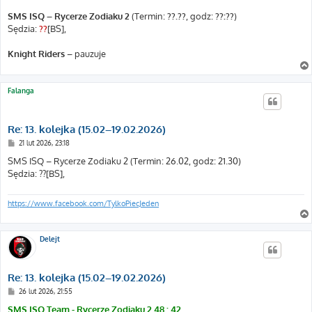
SMS ISQ – Rycerze Zodiaku 2
(Termin:
??.??
, godz:
??:??
)
Sędzia:
??
[BS],
Knight Riders
– pauzuje
Falanga
Re: 13. kolejka (15.02–19.02.2026)
P
21 lut 2026, 23:18
o
s
SMS ISQ – Rycerze Zodiaku 2 (Termin: 26.02, godz: 21.30)
t
Sędzia: ??[BS],
https://www.facebook.com/TylkoPiecJeden
Delejt
Re: 13. kolejka (15.02–19.02.2026)
P
26 lut 2026, 21:55
o
s
SMS ISQ Team - Rycerze Zodiaku 2 48 : 42