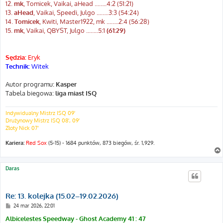
12.
mk
, Tomicek, Vaikai, aHead ...…..4:2 (51:21)
13.
aHead
, Vaikai, Speedi, Julgo ...…..3:3 (54:24)
14.
Tomicek
, Kwiti, Master1922, mk ...…..2:4 (56:28)
15.
mk
, Vaikai, QBYST, Julgo ...…..5:1
(61:29)
Sędzia:
Eryk
Technik:
Witek
Autor programu:
Kasper
Tabela biegowa:
liga miast ISQ
Indywidualny Mistrz ISQ 09'
Drużynowy Mistrz ISQ 08', 09'
Złoty Nick 07'
Kariera:
Red Sox
(5-15) - 1684 punktów, 873 biegów, śr. 1,929.
Daras
Re: 13. kolejka (15.02–19.02.2026)
P
24 mar 2026, 22:01
o
s
Albicelestes Speedway - Ghost Academy 41 : 47