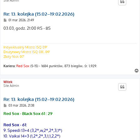
Site Admin
Re: 13. kolejka (15.02–19.02.2026)
P
01 mar 2026, 21:49
o
s
03.03, godz. 21:00 RS - BS
t
Indywidualny Mistrz ISQ 09'
Drużynowy Mistrz ISQ 08', 09'
Złoty Nick 07'
Kariera:
Red Sox
(5-15) - 1684 punktów, 873 biegów, śr. 1,929.
Witek
Site Admin
Re: 13. kolejka (15.02–19.02.2026)
P
03 mar 2026, 21:38
o
s
Red Sox - Black Sox 61 : 29
t
Red Sox - 61:
9. Speedi 13+4 (3,2*,w,2*,2*,3,1*)
10. Vaikai 14+3 (1,2*,2*,3,1,1,2,2*)