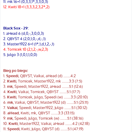
11. mk 16+1 (0,3,3,1*,3,3,0,3)
12. Kwiti 18+1 (3,3,3,2,3,2*,2)
Black Sox - 29:
1. aHead 6 (d,0,-,3,0,0,3)
2. QBYST 4 (2,0,1,0,-,d,-,1)
3. Master1922 6+1 (1*,1,d,1,2,-,1)
4. Tomicek 10 (2,1,2,-,w,2,3)
5. Julgo 3 (1,0,1,1,0,0)
Bieg po biegu:
1.
Speedi
, QBYST, Vaikai, aHead (d) ……..4:2
2.
Kwiti
, Tomicek, Master1922, mk ...…..3:3 (7:5)
3.
mk
, Speedi, Master1922, aHead ...…..5:1 (12:6)
4.
Kwiti
, Vaikai, Tomicek, QBYST ...…..5:1 (17:7)
5.
Kwiti
, Tomicek, Julgo, Speedi (w) ...…..3:3 (20:10)
6.
mk
, Vaikai, QBYST, Master1922 (d) ...…..5:1 (25:11)
7.
Vaikai
, Speedi, Master1922, Julgo ...…..5:1 (30:12)
8.
aHead
, Kwiti, mk, QBYST ...…..3:3 (33:15)
9.
mk
, Speedi, Julgo, Tomicek (w) ...…..5:1 (38:16)
10.
Kwiti
, Master1922, Vaikai, aHead ...…..4:2 (42:18)
11.
Speedi
, Kwiti, Julgo, QBYST (d) ...…..5:1 (47:19)