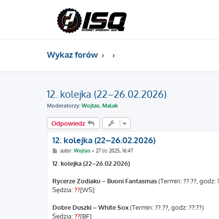
Wykaz forów
12. kolejka (22–26.02.2026)
Moderatorzy:
Wojtas
,
Malak
Odpowiedz
12. kolejka (22–26.02.2026)
P
autor:
Wojtas
»
27 lis 2025, 16:47
o
s
12. kolejka (22–26.02.2026)
t
Rycerze Zodiaku – Buoni Fantasmas
(Termin:
??.??
, godz:
Sędzia:
??
[WS]
Dobre Duszki – White Sox
(Termin:
??.??
, godz:
??:??
)
Sędzia:
??
[BF]