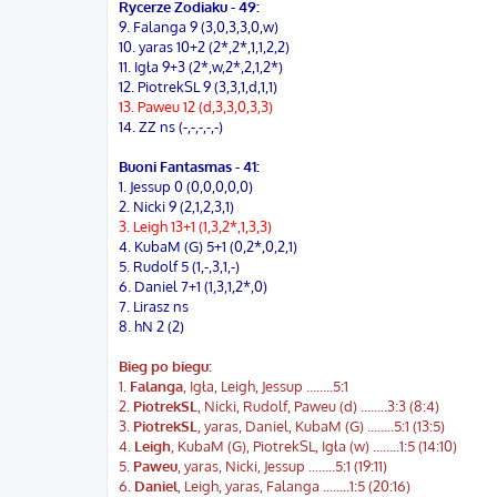
Rycerze Zodiaku - 49:
9. Falanga 9 (3,0,3,3,0,w)
10. yaras 10+2 (2*,2*,1,1,2,2)
11. Igła 9+3 (2*,w,2*,2,1,2*)
12. PiotrekSL 9 (3,3,1,d,1,1)
13. Paweu 12 (d,3,3,0,3,3)
14. ZZ ns (-,-,-,-,-)
Buoni Fantasmas - 41:
1. Jessup 0 (0,0,0,0,0)
2. Nicki 9 (2,1,2,3,1)
3. Leigh 13+1 (1,3,2*,1,3,3)
4. KubaM (G) 5+1 (0,2*,0,2,1)
5. Rudolf 5 (1,-,3,1,-)
6. Daniel 7+1 (1,3,1,2*,0)
7. Lirasz ns
8. hN 2 (2)
Bieg po biegu:
1.
Falanga
, Igła, Leigh, Jessup ……..5:1
2.
PiotrekSL
, Nicki, Rudolf, Paweu (d) ...…..3:3 (8:4)
3.
PiotrekSL
, yaras, Daniel, KubaM (G) ...…..5:1 (13:5)
4.
Leigh
, KubaM (G), PiotrekSL, Igła (w) ...…..1:5 (14:10)
5.
Paweu
, yaras, Nicki, Jessup ...…..5:1 (19:11)
6.
Daniel
, Leigh, yaras, Falanga ...…..1:5 (20:16)