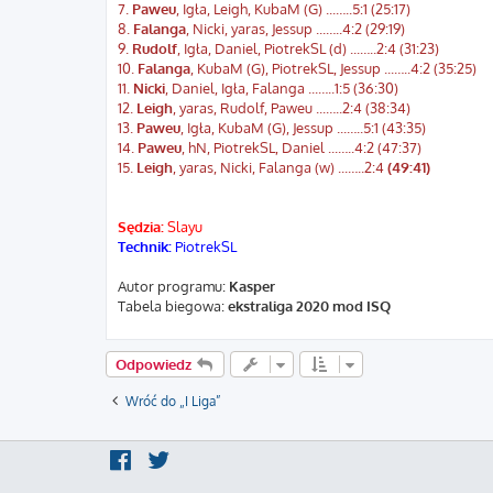
7.
Paweu
, Igła, Leigh, KubaM (G) ...…..5:1 (25:17)
8.
Falanga
, Nicki, yaras, Jessup ...…..4:2 (29:19)
9.
Rudolf
, Igła, Daniel, PiotrekSL (d) ...…..2:4 (31:23)
10.
Falanga
, KubaM (G), PiotrekSL, Jessup ...…..4:2 (35:25)
11.
Nicki
, Daniel, Igła, Falanga ...…..1:5 (36:30)
12.
Leigh
, yaras, Rudolf, Paweu ...…..2:4 (38:34)
13.
Paweu
, Igła, KubaM (G), Jessup ...…..5:1 (43:35)
14.
Paweu
, hN, PiotrekSL, Daniel ...…..4:2 (47:37)
15.
Leigh
, yaras, Nicki, Falanga (w) ...…..2:4
(49:41)
Sędzia:
Slayu
Technik:
PiotrekSL
Autor programu:
Kasper
Tabela biegowa:
ekstraliga 2020 mod ISQ
Odpowiedz
Wróć do „I Liga”