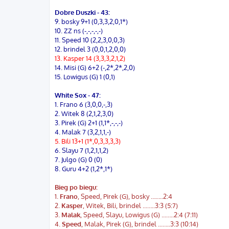
Dobre Duszki - 43:
9. bosky 9+1 (0,3,3,2,0,1*)
10. ZZ ns (-,-,-,-,-)
11. Speed 10 (2,2,3,0,0,3)
12. brindel 3 (0,0,1,2,0,0)
13. Kasper 14 (3,3,3,2,1,2)
14. Misi (G) 6+2 (-,2*,2*,2,0)
15. Lowigus (G) 1 (0,1)
White Sox - 47:
1. Frano 6 (3,0,0,-,3)
2. Witek 8 (2,1,2,3,0)
3. Pirek (G) 2+1 (1,1*,-,-,-)
4. Malak 7 (3,2,1,1,-)
5. Bili 13+1 (1*,0,3,3,3,3)
6. Slayu 7 (1,2,1,1,2)
7. Julgo (G) 0 (0)
8. Guru 4+2 (1,2*,1*)
Bieg po biegu:
1.
Frano
, Speed, Pirek (G), bosky ……..2:4
2.
Kasper
, Witek, Bili, brindel ...…..3:3 (5:7)
3.
Malak
, Speed, Slayu, Lowigus (G) ...…..2:4 (7:11)
4.
Speed
, Malak, Pirek (G), brindel ...…..3:3 (10:14)