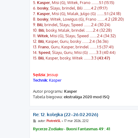
5.
Kasper
, Misi (G), Witek, Frano ...…..5:1 (15:15)
6.
bosky
, Slayu, brindel, Bili ...…..4:2 (19:17)
7.
Kasper
, Misi (G), Malak, Julgo (G) ...…..5:1 (24:18)
8.
bosky
, Witek, Lowigus (G), Frano ...…..4:2 (28:20)
9.
Bili
, brindel, Slayu, Speed ...…..2:4 (30:24)
10.
Bili
, bosky, Malak, brindel ...…..2:4 (32:28)
11.
Witek
, Misi (G), Slayu, Speed ...…..2:4 (34:32)
12.
Bili
, Kasper, Guru, bosky ...…..2:4 (36:36)
13.
Frano
, Guru, Kasper, brindel ...…..1:5 (37:41)
14.
Speed
, Slayu, Guru, Misi (G) ...…..3:3 (40:44)
15.
Bili
, Kasper, bosky, Witek ...…..3:3
(43:47)
Sędzia:
Jessup
Technik:
Kasper
Autor programu:
Kasper
Tabela biegowa:
ekstraliga 2020 mod ISQ
Re: 12. kolejka (22–26.02.2026)
P
autor:
PiotrekSL
»
17 mar 2026, 22:12
o
s
Rycerze Zodiaku - Buoni Fantasmas 49 : 41
t