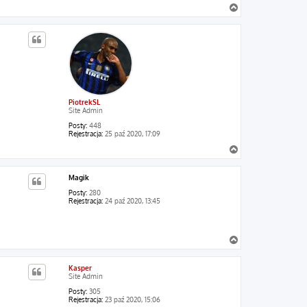
N
a
g
ó
r
ę
PiotrekSL
Site Admin
Posty:
448
Rejestracja:
25 paź 2020, 17:09
N
a
g
Magik
ó
r
Posty:
280
ę
Rejestracja:
24 paź 2020, 13:45
N
a
g
Kasper
ó
Site Admin
r
ę
Posty:
305
Rejestracja:
23 paź 2020, 15:06