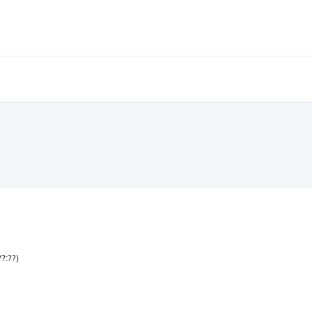
??:??
)