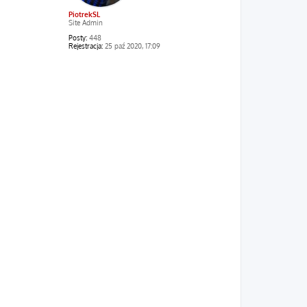
PiotrekSL
Site Admin
Posty:
448
Rejestracja:
25 paź 2020, 17:09