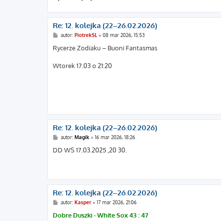
Re: 12. kolejka (22–26.02.2026)
P
autor:
PiotrekSL
»
08 mar 2026, 15:53
o
s
Rycerze Zodiaku – Buoni Fantasmas
t
Wtorek 17.03 o 21:20
Re: 12. kolejka (22–26.02.2026)
P
autor:
Magik
»
16 mar 2026, 18:26
o
s
DD WS 17.03.2025 ,20 30.
t
Re: 12. kolejka (22–26.02.2026)
P
autor:
Kasper
»
17 mar 2026, 21:06
o
s
Dobre Duszki - White Sox 43 : 47
t