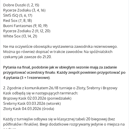
Dobre Duszki (1, 2, 15)
Rycerze Zodiaku (3, 4, 16)
SMS ISQ (5, 6, 17)
Red Sox (7, 8, 18)
Buoni Fantasmas (9, 10, 19)
Rycerze Zodiaku 2 (11, 12, 20)
White Sox (13, 14, 21)
Ne ma oczywiście obowiązku wystawienia zawodnika rezerwowego.
Można go również dopisać w trakcie zawodów. Na spóźnialskich
czekamy jak zawsze do 21:20.
Pytania na finał, podobnie jak w ubiegłym sezonie mają za zadanie
przygotować uczestnicy finału. Każdy zespół powinien przygotować po
4 pytania (3 + 1 rezerwowe).
2. Zgodnie z komunikatem 26/18 turnieje o Złoty, Srebrny i Brązowy
Kask odbędą się w następujących terminach:
Brązowy Kask 02.03.2026 (poniedziałek)
Srebrny Kask 03.03.2026 (wtorek)
Złoty Kask 04.03.2026 (środa)
Każdy z turniejów odbywa się w klasycznej tabeli 20 biegowej (bez
półfinałów i finałów). Biegi dodatkowe rozgrywamy jedynie o miejsca na