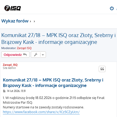
Wykaz forów
Komunikat 27/18 – MPK ISQ oraz Złoty, Srebrny i
Brązowy Kask - informacje organizacyjne
Moderator:
Zarząd ISQ
Odpowiedz
Zarząd_ISQ
Site Admin
Komunikat 27/18 – MPK ISQ oraz Złoty, Srebrny i
Brązowy Kask - informacje organizacyjne
P
14 lut 2026, 13:31
o
s
1. W najbliższą środę 18.02.2026 o godzinie 21:15 odbędzie się Finał
t
Mistrzostw Par ISQ.
Numery startowe na te zawody zostały rozlosowane.
https://www.facebook.com/share/v/1Cz5CZyUcn/