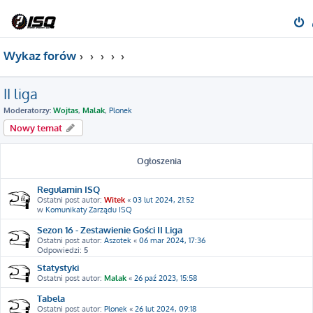
Wykaz forów
II liga
Moderatorzy:
Wojtas
,
Malak
,
Plonek
Nowy temat
Ogłoszenia
Regulamin ISQ
Ostatni post autor:
Witek
«
03 lut 2024, 21:52
w
Komunikaty Zarządu ISQ
Sezon 16 - Zestawienie Gości II Liga
Ostatni post autor:
Aszotek
«
06 mar 2024, 17:36
Odpowiedzi:
5
Statystyki
Ostatni post autor:
Malak
«
26 paź 2023, 15:58
Tabela
Ostatni post autor:
Plonek
«
26 lut 2024, 09:18