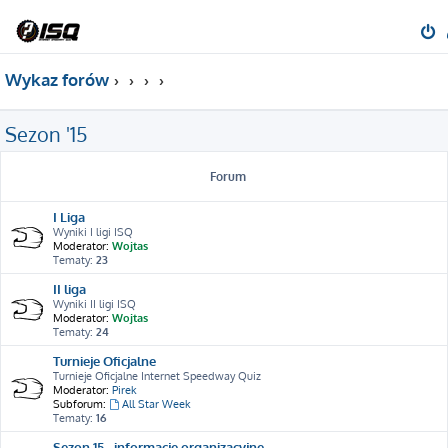
Wykaz forów
Sezon '15
Forum
I Liga
Wyniki I ligi ISQ
Moderator:
Wojtas
Tematy:
23
II liga
Wyniki II ligi ISQ
Moderator:
Wojtas
Tematy:
24
Turnieje Oficjalne
Turnieje Oficjalne Internet Speedway Quiz
Moderator:
Pirek
Subforum:
All Star Week
Tematy:
16
Sezon 15 - informacje organizacyjne