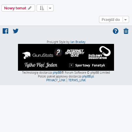
Nowy temat
Przejdź do
ProLight Style by
Ian Bradley
Technologię dostarcza
phpBB
® Forum Software © phpBB Limited
Polski pakiet językowy dostarcza
phpBB.pl
PRIVACY_LINK
|
TERMS_LINK