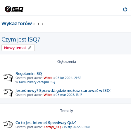
Wykaz forów
Czym jest ISQ?
Nowy temat
Ogłoszenia
Regulamin ISQ
Ostatni post autor:
Witek
«
03 lut 2024, 21:52
w
Komunikaty Zarządu ISQ
Jesteś nowy? Sprawdź, gdzie możesz startować w ISQ!
Ostatni post autor:
Witek
«
06 mar 2023, 13:17
Tematy
Co to jest Internet Speedway Quiz?
Ostatni post autor:
Zarząd_ISQ
«
15 sty 2022, 08:08