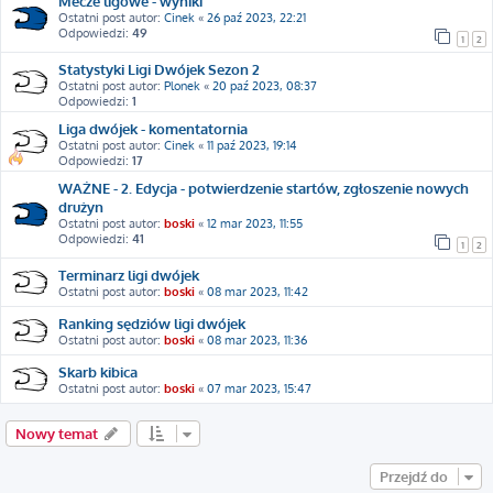
Mecze ligowe - wyniki
Ostatni post autor:
Cinek
«
26 paź 2023, 22:21
Odpowiedzi:
49
1
2
Statystyki Ligi Dwójek Sezon 2
Ostatni post autor:
Plonek
«
20 paź 2023, 08:37
Odpowiedzi:
1
Liga dwójek - komentatornia
Ostatni post autor:
Cinek
«
11 paź 2023, 19:14
Odpowiedzi:
17
WAŻNE - 2. Edycja - potwierdzenie startów, zgłoszenie nowych
drużyn
Ostatni post autor:
boski
«
12 mar 2023, 11:55
Odpowiedzi:
41
1
2
Terminarz ligi dwójek
Ostatni post autor:
boski
«
08 mar 2023, 11:42
Ranking sędziów ligi dwójek
Ostatni post autor:
boski
«
08 mar 2023, 11:36
Skarb kibica
Ostatni post autor:
boski
«
07 mar 2023, 15:47
Nowy temat
Przejdź do