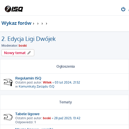
Wykaz forów
2. Edycja Ligi Dwójek
Moderator:
boski
Nowy temat
Ogłoszenia
Regulamin ISQ
Ostatni post autor:
Witek
«
03 lut 2024, 21:52
w
Komunikaty Zarządu ISQ
Tematy
Tabele ligowe
Ostatni post autor:
boski
«
28 paź 2023, 13:42
Odpowiedzi:
1