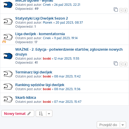
Mecze ligowe - wyniki
Ostatni post autor:
Cinek
«
26 paź 2023, 22:21
Odpowiedzi:
49
1
2
Statystyki Ligi Dwójek Sezon 2
Ostatni post autor:
Plonek
«
20 paź 2023, 08:37
Odpowiedzi:
1
Liga dwójek - komentatornia
Ostatni post autor:
Cinek
«
11 paź 2023, 19:14
Odpowiedzi:
17
WAŻNE - 2. Edycja - potwierdzenie startów, zgłoszenie nowych
drużyn
Ostatni post autor:
boski
«
12 mar 2023, 11:55
Odpowiedzi:
41
1
2
Terminarz ligi dwójek
Ostatni post autor:
boski
«
08 mar 2023, 11:42
Ranking sędziów ligi dwójek
Ostatni post autor:
boski
«
08 mar 2023, 11:36
Skarb kibica
Ostatni post autor:
boski
«
07 mar 2023, 15:47
Nowy temat
Przejdź do