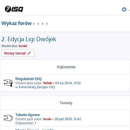
Wykaz forów
2. Edycja Ligi Dwójek
Moderator:
boski
Nowy temat
Ogłoszenia
Regulamin ISQ
Ostatni post autor:
Witek
«
03 lut 2024, 21:52
w
Komunikaty Zarządu ISQ
Tematy
Tabele ligowe
Ostatni post autor:
boski
«
28 paź 2023, 13:42
Odpowiedzi:
1