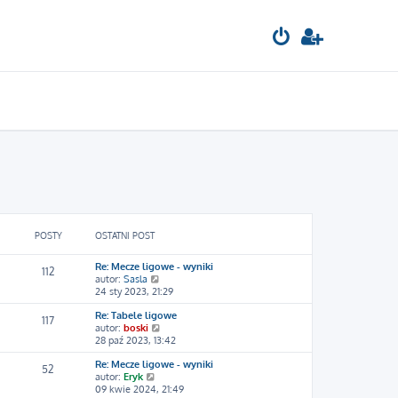
POSTY
OSTATNI POST
Re: Mecze ligowe - wyniki
112
W
autor:
Sasla
y
24 sty 2023, 21:29
ś
Re: Tabele ligowe
w
117
W
autor:
boski
i
y
28 paź 2023, 13:42
e
ś
t
Re: Mecze ligowe - wyniki
w
l
52
W
autor:
Eryk
i
n
y
09 kwie 2024, 21:49
e
a