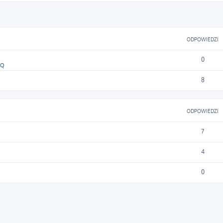
ODPOWIEDZI
0
SQ
8
ODPOWIEDZI
7
4
0