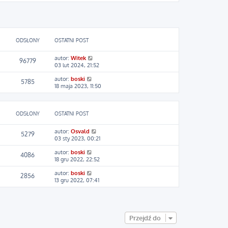
ś
t
j
w
l
n
i
n
o
e
a
w
t
j
s
l
n
z
ODSŁONY
OSTATNI POST
n
o
y
a
w
p
autor:
Witek
j
s
o
96779
03 lut 2024, 21:52
n
z
s
o
y
t
autor:
boski
w
p
5785
18 maja 2023, 11:50
s
o
z
s
y
t
p
ODSŁONY
OSTATNI POST
o
s
t
autor:
Osvald
5279
03 sty 2023, 00:21
autor:
boski
4086
18 gru 2022, 22:52
autor:
boski
2856
13 gru 2022, 07:41
Przejdź do