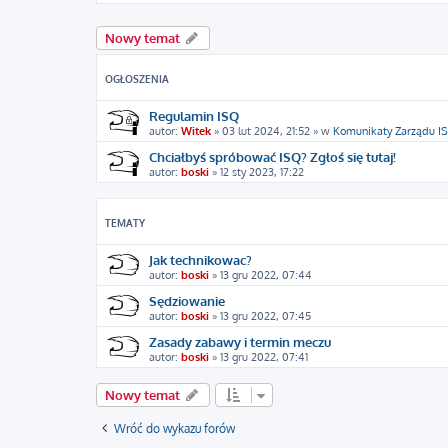
Nowy temat
OGŁOSZENIA
Regulamin ISQ
autor:
Witek
»
03 lut 2024, 21:52
» w
Komunikaty Zarządu I
Chciałbyś spróbować ISQ? Zgłoś się tutaj!
autor:
boski
»
12 sty 2023, 17:22
TEMATY
Jak technikowac?
autor:
boski
»
13 gru 2022, 07:44
Sędziowanie
autor:
boski
»
13 gru 2022, 07:45
Zasady zabawy i termin meczu
autor:
boski
»
13 gru 2022, 07:41
Nowy temat
Wróć do wykazu forów