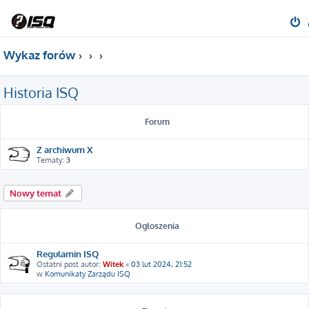
Wykaz forów
Historia ISQ
Forum
Z archiwum X
Tematy:
3
Nowy temat
Ogłoszenia
Regulamin ISQ
Ostatni post autor:
Witek
«
03 lut 2024, 21:52
w
Komunikaty Zarządu ISQ