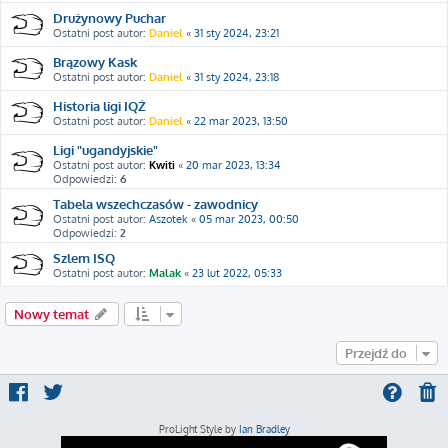
Drużynowy Puchar
Ostatni post autor:
Daniel
«
31 sty 2024, 23:21
Brązowy Kask
Ostatni post autor:
Daniel
«
31 sty 2024, 23:18
Historia ligi IQŻ
Ostatni post autor:
Daniel
«
22 mar 2023, 13:50
Ligi "ugandyjskie"
Ostatni post autor:
Kwiti
«
20 mar 2023, 13:34
Odpowiedzi:
6
Tabela wszechczasów - zawodnicy
Ostatni post autor:
Aszotek
«
05 mar 2023, 00:50
Odpowiedzi:
2
Szlem ISQ
Ostatni post autor:
Malak
«
23 lut 2022, 05:33
Nowy temat
Przejdź do
ProLight Style by
Ian Bradley