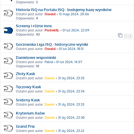
Odpowiedzi:
3
Historia ISQ na Portalu ISQ - budujemy bazę wyników
Ostatni post autor:
Osvald
«
13 maja 2024, 20:06
Odpowiedzi:
4
Screeny i różne inne.
Ostatni post autor:
PiotrekSL
«
01 lut 2024, 22:09
Odpowiedzi:
43
1
2
Gorzowska Liga ISQ - historyczne wyniki
Ostatni post autor:
Osvald
«
01 lut 2024, 18:51
Danielowe wspominki
Ostatni post autor:
Paboł
«
01 lut 2024, 14:07
Odpowiedzi:
10
Złoty Kask
Ostatni post autor:
Daniel
«
31 sty 2024, 23:35
Tęczowy Kask
Ostatni post autor:
Daniel
«
31 sty 2024, 23:34
Srebrny Kask
Ostatni post autor:
Daniel
«
31 sty 2024, 23:33
Kryterium Asów
Ostatni post autor:
Daniel
«
31 sty 2024, 23:30
Grand Prix
Ostatni post autor:
Daniel
«
31 sty 2024, 23:22