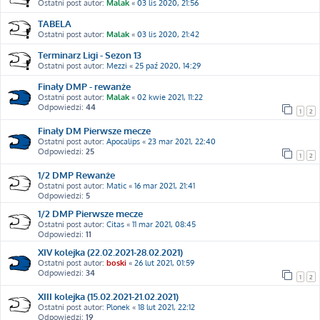
Ostatni post autor:
Malak
«
03 lis 2020, 21:56
TABELA
Ostatni post autor:
Malak
«
03 lis 2020, 21:42
Terminarz Ligi - Sezon 13
Ostatni post autor:
Mezzi
«
25 paź 2020, 14:29
Finały DMP - rewanże
Ostatni post autor:
Malak
«
02 kwie 2021, 11:22
Odpowiedzi:
44
1
2
Finały DM Pierwsze mecze
Ostatni post autor:
Apocalips
«
23 mar 2021, 22:40
Odpowiedzi:
25
1
2
1/2 DMP Rewanże
Ostatni post autor:
Matic
«
16 mar 2021, 21:41
Odpowiedzi:
5
1/2 DMP Pierwsze mecze
Ostatni post autor:
Citas
«
11 mar 2021, 08:45
Odpowiedzi:
11
XIV kolejka (22.02.2021-28.02.2021)
Ostatni post autor:
boski
«
26 lut 2021, 01:59
Odpowiedzi:
34
1
2
XIII kolejka (15.02.2021-21.02.2021)
Ostatni post autor:
Plonek
«
18 lut 2021, 22:12
Odpowiedzi:
19