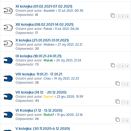
XI kolejka (01.02.2021-07.02.2021)
Ostatni post autor:
Aszotek
«
12 lut 2021, 00:30
Odpowiedzi:
61
1
2
3
XII kolejka:(08.02.2021-14.02.2021)
Ostatni post autor:
Paboł
«
11 lut 2021, 06:26
Odpowiedzi:
17
X kolejka (25.01.2021-31.01.2021)
Ostatni post autor:
Molken
«
27 sty 2021, 22:21
Odpowiedzi:
20
IX kolejka (18.01.21-24.01.21)
Ostatni post autor:
Malak
«
24 sty 2021, 21:24
Odpowiedzi:
73
1
2
3
VIII kolejka: 11:01.21 - 17.01.21
Ostatni post autor:
Citas
«
14 sty 2021, 22:23
Odpowiedzi:
28
1
2
VII kolejka (14.12. - 20.12.2020)
Ostatni post autor:
Daniel
«
23 gru 2020, 15:59
Odpowiedzi:
43
1
2
VI Kolejka (7.12 - 13.12.2020)
Ostatni post autor:
Rudolf
«
13 gru 2020, 22:16
Odpowiedzi:
26
1
2
V kolejka: (30.11.2020-6.12.2020)