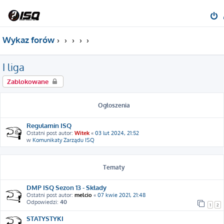
Wykaz forów
I liga
Zablokowane
Ogłoszenia
Regulamin ISQ
Ostatni post autor:
Witek
«
03 lut 2024, 21:52
w
Komunikaty Zarządu ISQ
Tematy
DMP ISQ Sezon 13 - Składy
Ostatni post autor:
melcio
«
07 kwie 2021, 21:48
Odpowiedzi:
40
1
2
STATYSTYKI