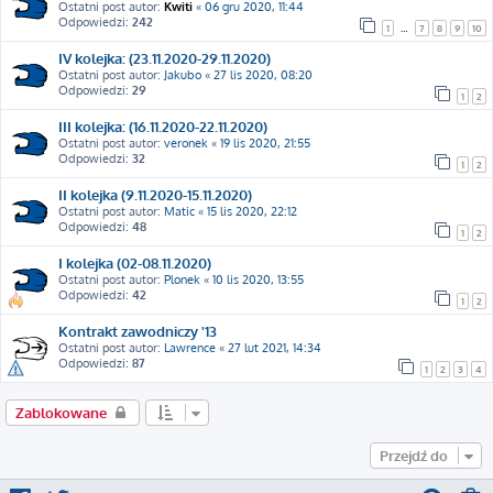
Ostatni post autor:
Kwiti
«
06 gru 2020, 11:44
Odpowiedzi:
242
1
…
7
8
9
10
IV kolejka: (23.11.2020-29.11.2020)
Ostatni post autor:
Jakubo
«
27 lis 2020, 08:20
Odpowiedzi:
29
1
2
III kolejka: (16.11.2020-22.11.2020)
Ostatni post autor:
veronek
«
19 lis 2020, 21:55
Odpowiedzi:
32
1
2
II kolejka (9.11.2020-15.11.2020)
Ostatni post autor:
Matic
«
15 lis 2020, 22:12
Odpowiedzi:
48
1
2
I kolejka (02-08.11.2020)
Ostatni post autor:
Plonek
«
10 lis 2020, 13:55
Odpowiedzi:
42
1
2
Kontrakt zawodniczy '13
Ostatni post autor:
Lawrence
«
27 lut 2021, 14:34
Odpowiedzi:
87
1
2
3
4
Zablokowane
Przejdź do