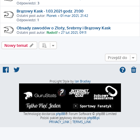
Odpowiedzi:
3
Brązowy Kask - 1.03.2021 godz. 21:00
Ostatni post autor:
Plonek
«
01 mar 2021, 21:42
Odpowiedzi:
1
Obsady zawodów o Złoty, Srebrny i Brązowy Kask
Ostatni post autor:
Rudolf
«
27 lut 2021, 09:11
Nowy temat
Przejdź do
ProLight Style by
Ian Bradley
Technologię dostarcza
phpBB
® Forum Software © phpBB Limited
Polski pakiet językowy dostarcza
phpBB.pl
PRIVACY_LINK
|
TERMS_LINK