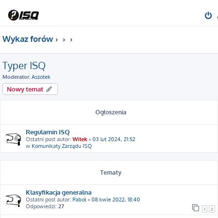
Wykaz forów
Typer ISQ
Moderator:
Aszotek
Nowy temat
Ogłoszenia
Regulamin ISQ
Ostatni post autor:
Witek
«
03 lut 2024, 21:52
w
Komunikaty Zarządu ISQ
Tematy
Klasyfikacja generalna
Ostatni post autor:
Paboł
«
08 kwie 2022, 18:40
Odpowiedzi:
27
1
2