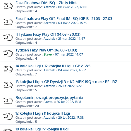
Faza Finałowa DM ISQ + Złoty Nick
Ostatni post autor:
Aszotek
«
08 kwie 2022, 17:00
Odpowiedzi:
4
Faza finałowa Play Off, Finał IM ISQ i GP B - 21.03 - 27.03
Ostatni post autor:
Aszotek
«
04 kwie 2022, 15:30
Odpowiedzi:
7
II Tydzień Fazy Play Off (14.03 - 20.03)
Ostatni post autor:
Aszotek
«
21 mar 2022, 14:47
Odpowiedzi:
4
Tydzień Fazy Play Off (06.03 - 13.03)
Ostatni post autor:
Slayu
«
07 mar 2022, 14:07
Odpowiedzi:
4
14 kolejka I ligi + 12 kolejka II Ligi + GP A WS
Ostatni post autor:
Aszotek
«
04 mar 2022, 17:06
Odpowiedzi:
7
13 kolejka I ligi + GP Dywizji B + 1/2 MPK ISQ + mecz BF - RZ
Ostatni post autor:
Aszotek
«
26 lut 2022, 16:20
Odpowiedzi:
5
Regulamin, uwagi, propozycje, pytania
Ostatni post autor:
Paweu
«
20 lut 2022, 18:18
Odpowiedzi:
20
12 kolejka I Ligi i 11 kolejka II Ligi
Ostatni post autor:
Aszotek
«
20 lut 2022, 17:38
Odpowiedzi:
5
10 kolejka I ligi i 9 kolejka II ligi