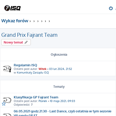
Wykaz forów
Grand Prix Fajrant Team
Nowy temat
Ogłoszenia
Regulamin ISQ
Ostatni post autor:
Witek
«
03 lut 2024, 21:52
w
Komunikaty Zarządu ISQ
Tematy
Klasyfikacja GP Fajrant Team
Ostatni post autor:
Plonek
«
10 maja 2021, 09:03
Odpowiedzi:
7
06.05.2021 godz.21.30 - Last Dance, czyli ostatnia w tym sezonie
VII runda GP FT