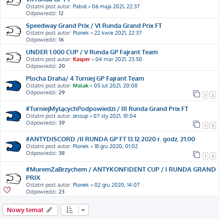
Ostatni post autor:
Paboł
«
06 maja 2021, 22:37
Odpowiedzi:
12
Speedway Grand Prix / VI Runda Grand Prix FT
Ostatni post autor:
Plonek
«
22 kwie 2021, 22:37
Odpowiedzi:
16
UNDER 1.000 CUP / V Runda GP Fajrant Team
Ostatni post autor:
Kasper
«
04 mar 2021, 23:50
Odpowiedzi:
20
Plocha Draha/ 4 Turniej GP Fajrant Team
Ostatni post autor:
Malak
«
05 lut 2021, 20:08
Odpowiedzi:
29
1
2
#TurniejMylącychPodpowiedzi / III Runda Grand Prix FT
Ostatni post autor:
Jessup
«
07 sty 2021, 10:04
Odpowiedzi:
39
1
2
#ANTYDISCORD /II RUNDA GP FT 13.12.2020 r. godz. 21:00
Ostatni post autor:
Plonek
«
18 gru 2020, 01:02
Odpowiedzi:
38
1
2
#MuremZaBrzychem / ANTYKONFIDENT CUP / I RUNDA GRAND
PRIX
Ostatni post autor:
Plonek
«
02 gru 2020, 14:07
Odpowiedzi:
23
Nowy temat