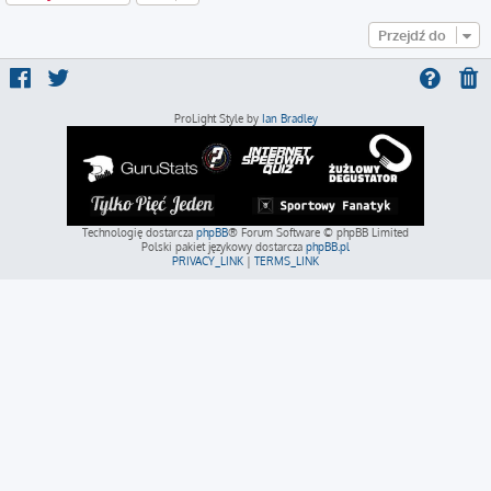
Przejdź do
ProLight Style by
Ian Bradley
Technologię dostarcza
phpBB
® Forum Software © phpBB Limited
Polski pakiet językowy dostarcza
phpBB.pl
PRIVACY_LINK
|
TERMS_LINK