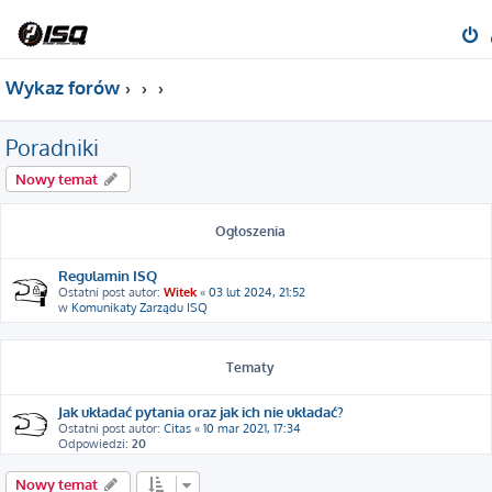
Wykaz forów
Poradniki
Nowy temat
Ogłoszenia
Regulamin ISQ
Ostatni post autor:
Witek
«
03 lut 2024, 21:52
w
Komunikaty Zarządu ISQ
Tematy
Jak układać pytania oraz jak ich nie układać?
Ostatni post autor:
Citas
«
10 mar 2021, 17:34
Odpowiedzi:
20
Nowy temat