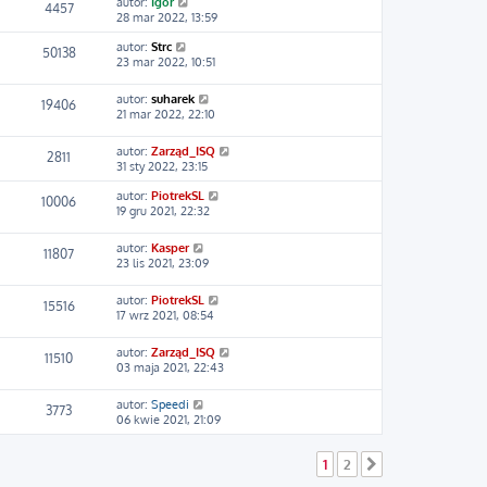
autor:
Igor
4457
28 mar 2022, 13:59
autor:
Strc
50138
23 mar 2022, 10:51
autor:
suharek
19406
21 mar 2022, 22:10
autor:
Zarząd_ISQ
2811
31 sty 2022, 23:15
autor:
PiotrekSL
10006
19 gru 2021, 22:32
autor:
Kasper
11807
23 lis 2021, 23:09
autor:
PiotrekSL
15516
17 wrz 2021, 08:54
autor:
Zarząd_ISQ
11510
03 maja 2021, 22:43
autor:
Speedi
3773
06 kwie 2021, 21:09
1
2
Następna