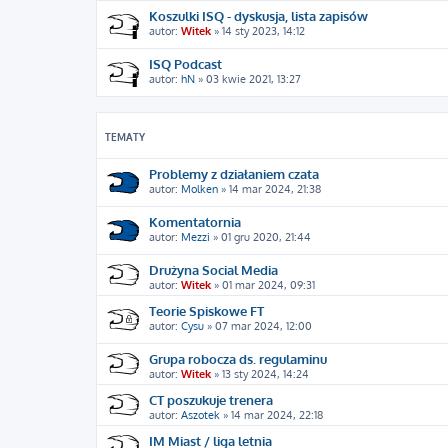
Koszulki ISQ - dyskusja, lista zapisów
autor:
Witek
»
14 sty 2023, 14:12
ISQ Podcast
autor:
hN
»
03 kwie 2021, 13:27
TEMATY
Problemy z działaniem czata
autor:
Molken
»
14 mar 2024, 21:38
Komentatornia
autor:
Mezzi
»
01 gru 2020, 21:44
Drużyna Social Media
autor:
Witek
»
01 mar 2024, 09:31
Teorie Spiskowe FT
autor:
Cysu
»
07 mar 2024, 12:00
Grupa robocza ds. regulaminu
autor:
Witek
»
13 sty 2024, 14:24
CT poszukuje trenera
autor:
Aszotek
»
14 mar 2024, 22:18
IM Miast / liga letnia