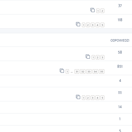
37
1
2
118
1
2
3
4
5
ODPOWIEDZI
58
1
2
3
851
1
…
31
32
33
34
35
4
111
1
2
3
4
5
14
1
5