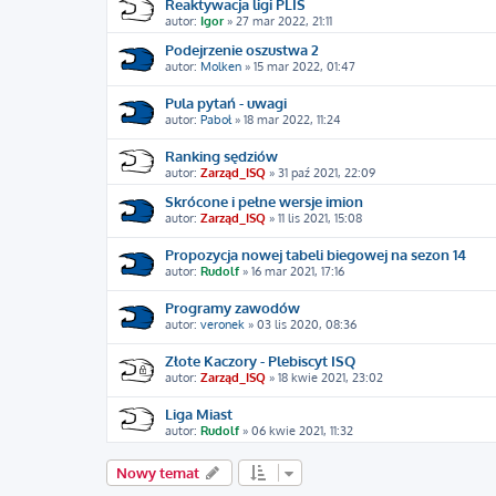
Reaktywacja ligi PLIS
autor:
Igor
»
27 mar 2022, 21:11
Podejrzenie oszustwa 2
autor:
Molken
»
15 mar 2022, 01:47
Pula pytań - uwagi
autor:
Paboł
»
18 mar 2022, 11:24
Ranking sędziów
autor:
Zarząd_ISQ
»
31 paź 2021, 22:09
Skrócone i pełne wersje imion
autor:
Zarząd_ISQ
»
11 lis 2021, 15:08
Propozycja nowej tabeli biegowej na sezon 14
autor:
Rudolf
»
16 mar 2021, 17:16
Programy zawodów
autor:
veronek
»
03 lis 2020, 08:36
Złote Kaczory - Plebiscyt ISQ
autor:
Zarząd_ISQ
»
18 kwie 2021, 23:02
Liga Miast
autor:
Rudolf
»
06 kwie 2021, 11:32
Nowy temat