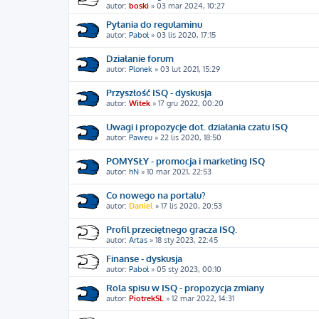
autor:
boski
»
03 mar 2024, 10:27
Pytania do regulaminu
autor:
Paboł
»
03 lis 2020, 17:15
Działanie forum
autor:
Plonek
»
03 lut 2021, 15:29
Przyszłość ISQ - dyskusja
autor:
Witek
»
17 gru 2022, 00:20
Uwagi i propozycje dot. działania czatu ISQ
autor:
Paweu
»
22 lis 2020, 18:50
POMYSŁY - promocja i marketing ISQ
autor:
hN
»
10 mar 2021, 22:53
Co nowego na portalu?
autor:
Daniel
»
17 lis 2020, 20:53
Profil przeciętnego gracza ISQ.
autor:
Artas
»
18 sty 2023, 22:45
Finanse - dyskusja
autor:
Paboł
»
05 sty 2023, 00:10
Rola spisu w ISQ - propozycja zmiany
autor:
PiotrekSL
»
12 mar 2022, 14:31