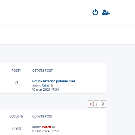
POSTY
OSTATNI POST
Re: Jak układać pytania oraz …
21
W
autor:
Citas
y
10 mar 2021, 17:34
ś
w
i
1
2
Następna
e
t
l
ODSŁONY
OSTATNI POST
n
a
autor:
Witek
j
85937
03 lut 2024, 21:52
n