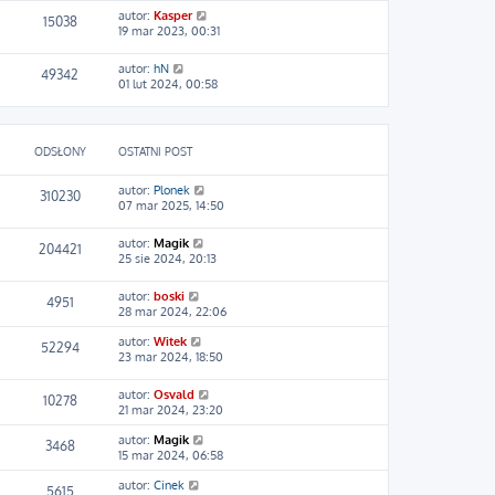
o
autor:
Kasper
w
15038
19 mar 2023, 00:31
s
z
y
autor:
hN
49342
p
01 lut 2024, 00:58
o
s
t
ODSŁONY
OSTATNI POST
autor:
Plonek
310230
07 mar 2025, 14:50
autor:
Magik
204421
25 sie 2024, 20:13
autor:
boski
4951
28 mar 2024, 22:06
autor:
Witek
52294
23 mar 2024, 18:50
autor:
Osvald
10278
21 mar 2024, 23:20
autor:
Magik
3468
15 mar 2024, 06:58
autor:
Cinek
5615