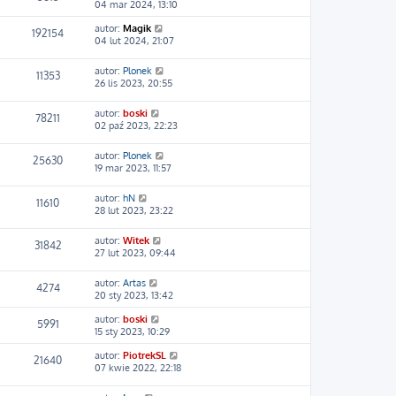
04 mar 2024, 13:10
autor:
Magik
192154
04 lut 2024, 21:07
autor:
Plonek
11353
26 lis 2023, 20:55
autor:
boski
78211
02 paź 2023, 22:23
autor:
Plonek
25630
19 mar 2023, 11:57
autor:
hN
11610
28 lut 2023, 23:22
autor:
Witek
31842
27 lut 2023, 09:44
autor:
Artas
4274
20 sty 2023, 13:42
autor:
boski
5991
15 sty 2023, 10:29
autor:
PiotrekSL
21640
07 kwie 2022, 22:18