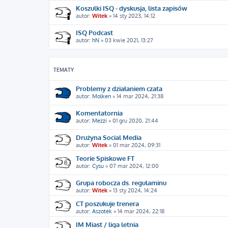
Koszulki ISQ - dyskusja, lista zapisów
autor:
Witek
»
14 sty 2023, 14:12
ISQ Podcast
autor:
hN
»
03 kwie 2021, 13:27
TEMATY
Problemy z działaniem czata
autor:
Molken
»
14 mar 2024, 21:38
Komentatornia
autor:
Mezzi
»
01 gru 2020, 21:44
Drużyna Social Media
autor:
Witek
»
01 mar 2024, 09:31
Teorie Spiskowe FT
autor:
Cysu
»
07 mar 2024, 12:00
Grupa robocza ds. regulaminu
autor:
Witek
»
13 sty 2024, 14:24
CT poszukuje trenera
autor:
Aszotek
»
14 mar 2024, 22:18
IM Miast / liga letnia