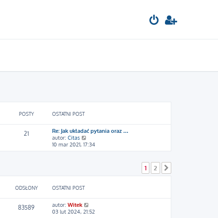
POSTY
OSTATNI POST
Re: Jak układać pytania oraz …
21
W
autor:
Citas
y
10 mar 2021, 17:34
ś
w
i
1
2
Następna
e
t
l
ODSŁONY
OSTATNI POST
n
a
autor:
Witek
j
83589
03 lut 2024, 21:52
n