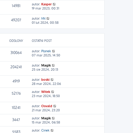
o
autor:
Kasper
w
14981
19 mar 2023, 00:31
s
z
y
autor:
hN
49207
p
01 lut 2024, 00:58
o
s
t
ODSŁONY
OSTATNI POST
autor:
Plonek
310064
07 mar 2025, 14:50
autor:
Magik
204241
25 sie 2024, 20:13
autor:
boski
4919
28 mar 2024, 22:06
autor:
Witek
52176
23 mar 2024, 18:50
autor:
Osvald
10241
21 mar 2024, 23:20
autor:
Magik
3447
15 mar 2024, 06:58
autor:
Cinek
5583