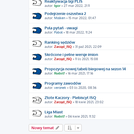
Reaktywacja ligi PLIS
autor:
Igor
»
27 mar 2022, 21:11
Podejrzenie oszustwa 2
autor:
Molken
»
15 mar 2022, 01:47
Pula pytań - uwagi
autor:
Paboł
»
18 mar 2022, 11:24
Ranking sędziów
autor:
Zarząd_ISQ
»
31 paź 2021, 22:09
Skrócone i pełne wersje imion
autor:
Zarząd_ISQ
»
11 lis 2021, 15:08
Propozycja nowej tabeli biegowej na sezon 14
autor:
Rudolf
»
16 mar 2021, 17:16
Programy zawodów
autor:
veronek
»
03 lis 2020, 08:36
Złote Kaczory - Plebiscyt ISQ
autor:
Zarząd_ISQ
»
18 kwie 2021, 23:02
Liga Miast
autor:
Rudolf
»
06 kwie 2021, 11:32
Nowy temat