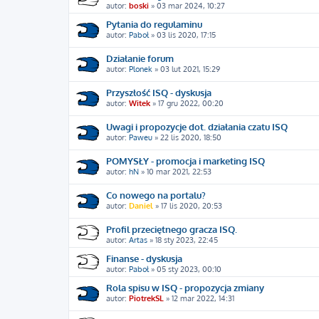
autor:
boski
»
03 mar 2024, 10:27
Pytania do regulaminu
autor:
Paboł
»
03 lis 2020, 17:15
Działanie forum
autor:
Plonek
»
03 lut 2021, 15:29
Przyszłość ISQ - dyskusja
autor:
Witek
»
17 gru 2022, 00:20
Uwagi i propozycje dot. działania czatu ISQ
autor:
Paweu
»
22 lis 2020, 18:50
POMYSŁY - promocja i marketing ISQ
autor:
hN
»
10 mar 2021, 22:53
Co nowego na portalu?
autor:
Daniel
»
17 lis 2020, 20:53
Profil przeciętnego gracza ISQ.
autor:
Artas
»
18 sty 2023, 22:45
Finanse - dyskusja
autor:
Paboł
»
05 sty 2023, 00:10
Rola spisu w ISQ - propozycja zmiany
autor:
PiotrekSL
»
12 mar 2022, 14:31