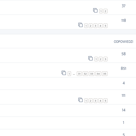
37
1
2
118
1
2
3
4
5
ODPOWIEDZI
58
1
2
3
851
1
…
31
32
33
34
35
4
111
1
2
3
4
5
14
1
5