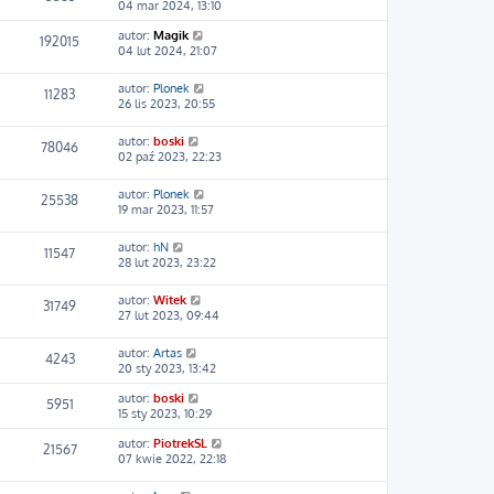
04 mar 2024, 13:10
autor:
Magik
192015
04 lut 2024, 21:07
autor:
Plonek
11283
26 lis 2023, 20:55
autor:
boski
78046
02 paź 2023, 22:23
autor:
Plonek
25538
19 mar 2023, 11:57
autor:
hN
11547
28 lut 2023, 23:22
autor:
Witek
31749
27 lut 2023, 09:44
autor:
Artas
4243
20 sty 2023, 13:42
autor:
boski
5951
15 sty 2023, 10:29
autor:
PiotrekSL
21567
07 kwie 2022, 22:18