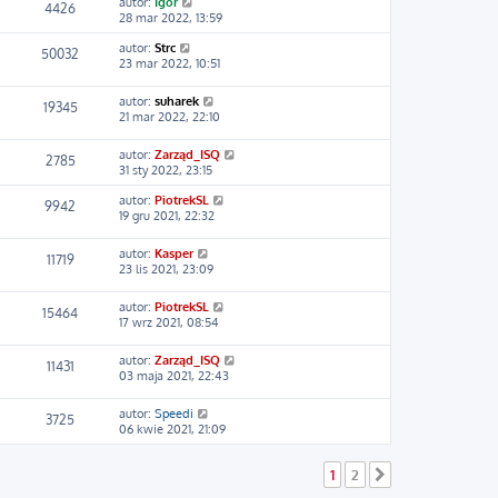
autor:
Igor
4426
28 mar 2022, 13:59
autor:
Strc
50032
23 mar 2022, 10:51
autor:
suharek
19345
21 mar 2022, 22:10
autor:
Zarząd_ISQ
2785
31 sty 2022, 23:15
autor:
PiotrekSL
9942
19 gru 2021, 22:32
autor:
Kasper
11719
23 lis 2021, 23:09
autor:
PiotrekSL
15464
17 wrz 2021, 08:54
autor:
Zarząd_ISQ
11431
03 maja 2021, 22:43
autor:
Speedi
3725
06 kwie 2021, 21:09
1
2
Następna