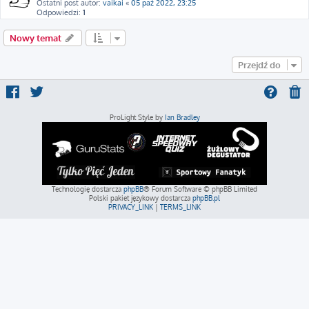
Ostatni post autor:
vaikai
«
05 paź 2022, 23:25
Odpowiedzi:
1
Nowy temat
Przejdź do
ProLight Style by
Ian Bradley
Technologię dostarcza
phpBB
® Forum Software © phpBB Limited
Polski pakiet językowy dostarcza
phpBB.pl
PRIVACY_LINK
|
TERMS_LINK