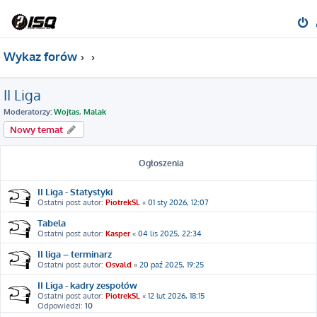
Wykaz forów
II Liga
Moderatorzy:
Wojtas
,
Malak
Nowy temat
Ogłoszenia
II Liga - Statystyki
Ostatni post autor:
PiotrekSL
«
01 sty 2026, 12:07
Tabela
Ostatni post autor:
Kasper
«
04 lis 2025, 22:34
II liga – terminarz
Ostatni post autor:
Osvald
«
20 paź 2025, 19:25
II Liga - kadry zespołów
Ostatni post autor:
PiotrekSL
«
12 lut 2026, 18:15
Odpowiedzi:
10