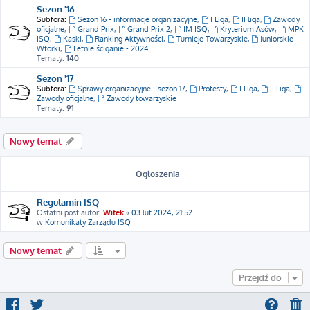
Sezon '16
Subfora:
Sezon 16 - informacje organizacyjne
,
I Liga
,
II liga
,
Zawody
oficjalne
,
Grand Prix
,
Grand Prix 2
,
IM ISQ
,
Kryterium Asów
,
MPK
ISQ
,
Kaski
,
Ranking Aktywności
,
Turnieje Towarzyskie
,
Juniorskie
Wtorki
,
Letnie ściganie - 2024
Tematy:
140
Sezon '17
Subfora:
Sprawy organizacyjne - sezon 17
,
Protesty
,
I Liga
,
II Liga
,
Zawody oficjalne
,
Zawody towarzyskie
Tematy:
91
Nowy temat
Ogłoszenia
Regulamin ISQ
Ostatni post autor:
Witek
«
03 lut 2024, 21:52
w
Komunikaty Zarządu ISQ
Nowy temat
Przejdź do