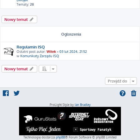
Dwójek
Tematy:
28
Nowy temat
Ogłoszenia
Regulamin ISQ
Ostatni post autor:
Witek
«
03 lut 2024, 21:52
w
Komunikaty Zarządu ISQ
Nowy temat
Przejdź do
ProLight Style by
Ian Bradley
Technologię dostarcza
phpBB
® Forum Software © phpBB Limited