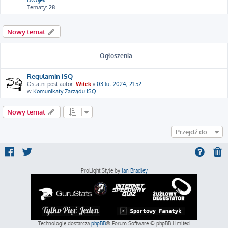
Dwójek
Tematy:
28
Nowy temat
Ogłoszenia
Regulamin ISQ
Ostatni post autor:
Witek
«
03 lut 2024, 21:52
w
Komunikaty Zarządu ISQ
Nowy temat
Przejdź do
ProLight Style by
Ian Bradley
Technologię dostarcza
phpBB
® Forum Software © phpBB Limited