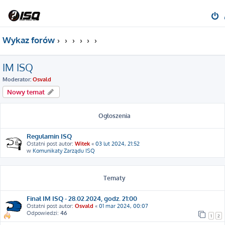
Wykaz forów
IM ISQ
Moderator:
Osvald
Nowy temat
Ogłoszenia
Regulamin ISQ
Ostatni post autor:
Witek
«
03 lut 2024, 21:52
w
Komunikaty Zarządu ISQ
Tematy
Finał IM ISQ - 28.02.2024, godz. 21:00
Ostatni post autor:
Osvald
«
01 mar 2024, 00:07
Odpowiedzi:
46
1
2