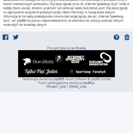
twoim niewłaściwym zachowaniu. Wyrażasz zgodę na to, że „Internet Speedway Quiz” może w
każdej chwili usunąć, zmienić, przenieść lub zamknąć każdy twój temat, post. Wyrażasz zgodę
na zapisywanie wszystkich podanych przez ciebie informacji w naszej bazie danych.
Informacje te nie będą przekazywane nikomu bez twojej zgody, ale ani „Internet Speedway
Quiz”, ani phpBB nie ponosi odpowiedzialności za włamania do witryny, podczas których
może dojść do kradzieży danych.
ProLight Style by
Ian Bradley
Technologię dostarcza
phpBB
® Forum Software © phpBB Limited
Polski pakiet językowy dostarcza
phpBB.pl
PRIVACY_LINK
|
TERMS_LINK