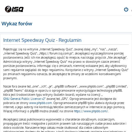
Wykaz forów
Internet Speedway Quiz - Regulamin
Rejestrując się na witrynie „Internet Speedway Quiz”, zwanej dalej „my”, ”nas”, „nasza”,
„Internet Speedway Quiz”, „https://forum.isq.com.pl”, akceptujesz wyszczególnione poniżej
postanowienia. Jeśli ich nie akceptujesz, opuść to miejsce, naciskając przycisk „Nie akceptuję”.
Administracja witryny „Internet Speedway Quiz” ma prawo w dowolnym czasie zmienić
poniższe postanowienia, informując cię o zmianach, niemniej wskazane jest, aby użytkownicy
sami regularnie zaglądali do tego regulaminu. Korzystanie z witryny „Internet Speedway Quiz”
po zmianach regulaminu oznacza, że akceptujesz te zmiany ze wszelkimi konsekwencjami
prawnymi.
Nasze fora zwane też „one”, „ich”, „je”, „phpBB software”, „www.phpbb.com”, „phpBB Limited”,
„phpBB Teams” działają w oparciu o oprogramowanie wykorzystujące technologię phpBB,
która jest środowiskiem typu witryny (bulletin board), wydane na licencji „
GNU General Public License v2
” zwanej też „GPL”. Oprogramowanie jest dostępne do
pobrania ze strony
www.phpbb.com
. Oprogramowanie phpBB tylko ułatwia dyskusje przez
internet, a jego autorzy nie kontrolują tekstów zamieszczanych w internecie za jego pomocą.
Więcej informacji o phpBB można znaleźć na stronie
https://www.phpbb.com/
.
Akceptujesz zakaz publikowania wypowiedzi o charakterze obraźliwym, oszczerczym,
propagującym treści niezgodne z polskim prawem lub naruszającym cudze prawa autorskie i
dobra osobiste. Naruszenie tego zakazu może skutkować dla ciebie całkowitym
zablokowaniem dostępu do tej witryny, a twój dostawca internetu zostanie powiadomiony o