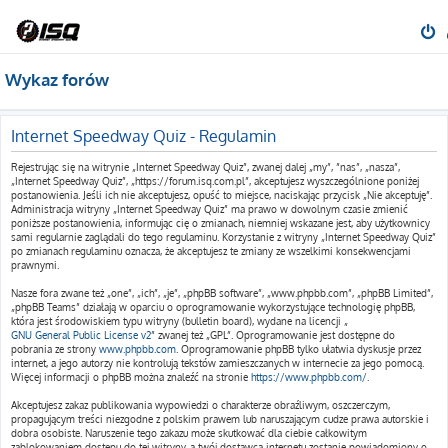
Wykaz forów
Internet Speedway Quiz - Regulamin
Rejestrując się na witrynie „Internet Speedway Quiz”, zwanej dalej „my”, ”nas”, „nasza”,
„Internet Speedway Quiz”, „https://forum.isq.com.pl”, akceptujesz wyszczególnione poniżej
postanowienia. Jeśli ich nie akceptujesz, opuść to miejsce, naciskając przycisk „Nie akceptuję”.
Administracja witryny „Internet Speedway Quiz” ma prawo w dowolnym czasie zmienić
poniższe postanowienia, informując cię o zmianach, niemniej wskazane jest, aby użytkownicy
sami regularnie zaglądali do tego regulaminu. Korzystanie z witryny „Internet Speedway Quiz”
po zmianach regulaminu oznacza, że akceptujesz te zmiany ze wszelkimi konsekwencjami
prawnymi.
Nasze fora zwane też „one”, „ich”, „je”, „phpBB software”, „www.phpbb.com”, „phpBB Limited”,
„phpBB Teams” działają w oparciu o oprogramowanie wykorzystujące technologię phpBB,
która jest środowiskiem typu witryny (bulletin board), wydane na licencji „
GNU General Public License v2
” zwanej też „GPL”. Oprogramowanie jest dostępne do
pobrania ze strony
www.phpbb.com
. Oprogramowanie phpBB tylko ułatwia dyskusje przez
internet, a jego autorzy nie kontrolują tekstów zamieszczanych w internecie za jego pomocą.
Więcej informacji o phpBB można znaleźć na stronie
https://www.phpbb.com/
.
Akceptujesz zakaz publikowania wypowiedzi o charakterze obraźliwym, oszczerczym,
propagującym treści niezgodne z polskim prawem lub naruszającym cudze prawa autorskie i
dobra osobiste. Naruszenie tego zakazu może skutkować dla ciebie całkowitym
zablokowaniem dostępu do tej witryny, a twój dostawca internetu zostanie powiadomiony o