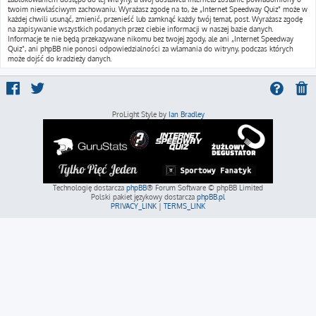
twoim niewłaściwym zachowaniu. Wyrażasz zgodę na to, że „Internet Speedway Quiz” może w
każdej chwili usunąć, zmienić, przenieść lub zamknąć każdy twój temat, post. Wyrażasz zgodę
na zapisywanie wszystkich podanych przez ciebie informacji w naszej bazie danych.
Informacje te nie będą przekazywane nikomu bez twojej zgody, ale ani „Internet Speedway
Quiz”, ani phpBB nie ponosi odpowiedzialności za włamania do witryny, podczas których
może dojść do kradzieży danych.
ProLight Style by
Ian Bradley
Technologię dostarcza
phpBB
® Forum Software © phpBB Limited
Polski pakiet językowy dostarcza
phpBB.pl
PRIVACY_LINK
|
TERMS_LINK