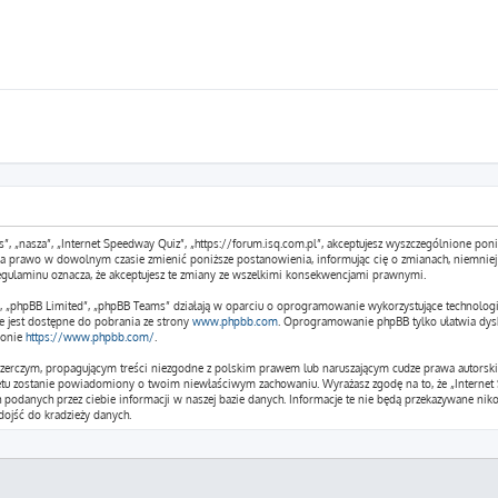
s”, „nasza”, „Internet Speedway Quiz”, „https://forum.isq.com.pl”, akceptujesz wyszczególnione poniż
 ma prawo w dowolnym czasie zmienić poniższe postanowienia, informując cię o zmianach, niemniej 
egulaminu oznacza, że akceptujesz te zmiany ze wszelkimi konsekwencjami prawnymi.
m”, „phpBB Limited”, „phpBB Teams” działają w oparciu o oprogramowanie wykorzystujące technologi
e jest dostępne do pobrania ze strony
www.phpbb.com
. Oprogramowanie phpBB tylko ułatwia dysku
ronie
https://www.phpbb.com/
.
czerczym, propagującym treści niezgodne z polskim prawem lub naruszającym cudze prawa autorskie
etu zostanie powiadomiony o twoim niewłaściwym zachowaniu. Wyrażasz zgodę na to, że „Internet 
podanych przez ciebie informacji w naszej bazie danych. Informacje te nie będą przekazywane niko
ojść do kradzieży danych.