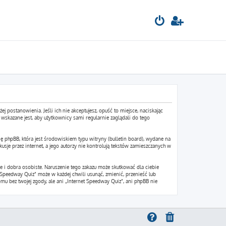
ej postanowienia. Jeśli ich nie akceptujesz, opuść to miejsce, naciskając
wskazane jest, aby użytkownicy sami regularnie zaglądali do tego
ę phpBB, która jest środowiskiem typu witryny (bulletin board), wydane na
sje przez internet, a jego autorzy nie kontrolują tekstów zamieszczanych w
 i dobra osobiste. Naruszenie tego zakazu może skutkować dla ciebie
Speedway Quiz” może w każdej chwili usunąć, zmienić, przenieść lub
mu bez twojej zgody, ale ani „Internet Speedway Quiz”, ani phpBB nie