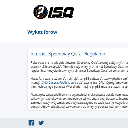
Wykaz forów
Internet Speedway Quiz - Regulamin
Rejestrując się na witrynie „Internet Speedway Quiz”, zwanej dalej „my”, ”na
przycisk „Nie akceptuję”. Administracja witryny „Internet Speedway Quiz”
regulaminu. Korzystanie z witryny „Internet Speedway Quiz” po zmianach r
Nasze fora zwane też „one”, „ich”, „je”, „phpBB software”, „www.phpbb.co
licencji „
GNU General Public License v2
” zwanej też „GPL”. Oprogramowani
internecie za jego pomocą. Więcej informacji o phpBB można znaleźć na st
Akceptujesz zakaz publikowania wypowiedzi o charakterze obraźliwym, osz
całkowitym zablokowaniem dostępu do tej witryny, a twój dostawca intern
zamknąć każdy twój temat, post. Wyrażasz zgodę na zapisywanie wszystkich 
ponosi odpowiedzialności za włamania do witryny, podczas których może d