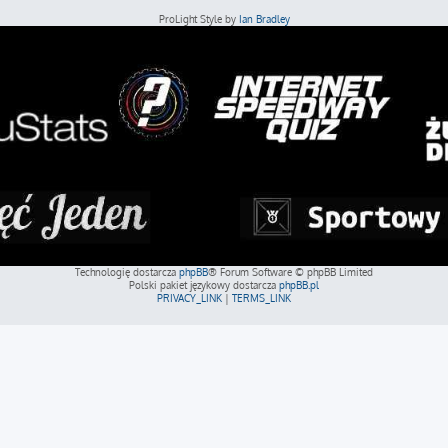
ProLight Style by
Ian Bradley
Technologię dostarcza
phpBB
® Forum Software © phpBB Limited
Polski pakiet językowy dostarcza
phpBB.pl
PRIVACY_LINK
|
TERMS_LINK