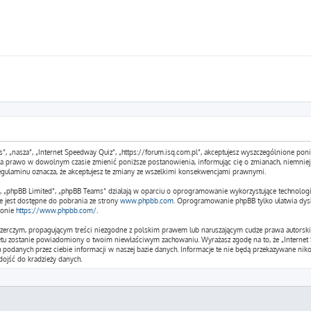
s”, „nasza”, „Internet Speedway Quiz”, „https://forum.isq.com.pl”, akceptujesz wyszczególnione poniż
 ma prawo w dowolnym czasie zmienić poniższe postanowienia, informując cię o zmianach, niemniej 
egulaminu oznacza, że akceptujesz te zmiany ze wszelkimi konsekwencjami prawnymi.
m”, „phpBB Limited”, „phpBB Teams” działają w oparciu o oprogramowanie wykorzystujące technologi
e jest dostępne do pobrania ze strony
www.phpbb.com
. Oprogramowanie phpBB tylko ułatwia dysku
ronie
https://www.phpbb.com/
.
czerczym, propagującym treści niezgodne z polskim prawem lub naruszającym cudze prawa autorskie
etu zostanie powiadomiony o twoim niewłaściwym zachowaniu. Wyrażasz zgodę na to, że „Internet 
podanych przez ciebie informacji w naszej bazie danych. Informacje te nie będą przekazywane niko
ojść do kradzieży danych.