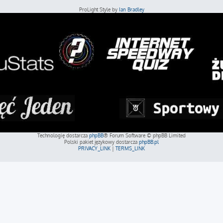
ProLight Style by
Ian Bradley
Technologię dostarcza
phpBB
® Forum Software © phpBB Limited
Polski pakiet językowy dostarcza
phpBB.pl
PRIVACY_LINK
|
TERMS_LINK