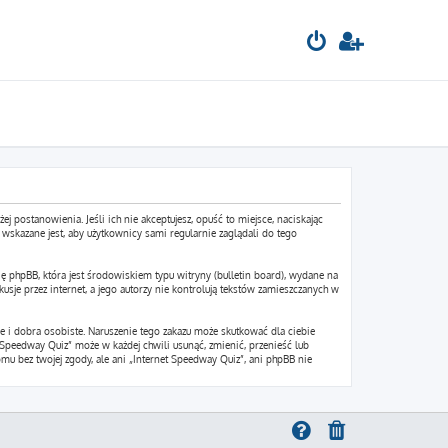
ej postanowienia. Jeśli ich nie akceptujesz, opuść to miejsce, naciskając
wskazane jest, aby użytkownicy sami regularnie zaglądali do tego
ę phpBB, która jest środowiskiem typu witryny (bulletin board), wydane na
sje przez internet, a jego autorzy nie kontrolują tekstów zamieszczanych w
 i dobra osobiste. Naruszenie tego zakazu może skutkować dla ciebie
Speedway Quiz” może w każdej chwili usunąć, zmienić, przenieść lub
mu bez twojej zgody, ale ani „Internet Speedway Quiz”, ani phpBB nie