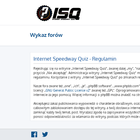
Wykaz forów
Internet Speedway Quiz - Regulamin
Rejestrując się na witrynie „Internet Speedway Quiz”, zwanej dalej „my”, ”na
przycisk „Nie akceptuję”. Administracja witryny „Internet Speedway Quiz”
regulaminu. Korzystanie z witryny „Internet Speedway Quiz” po zmianach r
Nasze fora zwane też „one”, „ich”, „je”, „phpBB software”, „www.phpbb.co
licencji „
GNU General Public License v2
” zwanej też „GPL”. Oprogramowani
internecie za jego pomocą. Więcej informacji o phpBB można znaleźć na st
Akceptujesz zakaz publikowania wypowiedzi o charakterze obraźliwym, osz
całkowitym zablokowaniem dostępu do tej witryny, a twój dostawca intern
zamknąć każdy twój temat, post. Wyrażasz zgodę na zapisywanie wszystkich 
ponosi odpowiedzialności za włamania do witryny, podczas których może d