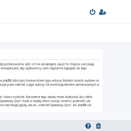
ej postanowienia. Jeśli ich nie akceptujesz, opuść to miejsce, naciskając
wskazane jest, aby użytkownicy sami regularnie zaglądali do tego
ę phpBB, która jest środowiskiem typu witryny (bulletin board), wydane na
sje przez internet, a jego autorzy nie kontrolują tekstów zamieszczanych w
 i dobra osobiste. Naruszenie tego zakazu może skutkować dla ciebie
Speedway Quiz” może w każdej chwili usunąć, zmienić, przenieść lub
mu bez twojej zgody, ale ani „Internet Speedway Quiz”, ani phpBB nie