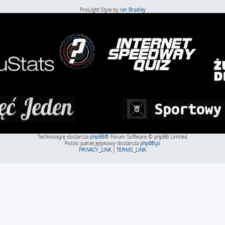
ProLight Style by
Ian Bradley
Technologię dostarcza
phpBB
® Forum Software © phpBB Limited
Polski pakiet językowy dostarcza
phpBB.pl
PRIVACY_LINK
|
TERMS_LINK