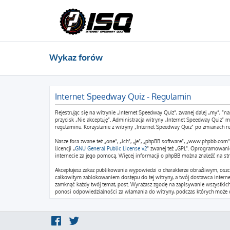
Wykaz forów
Internet Speedway Quiz - Regulamin
Rejestrując się na witrynie „Internet Speedway Quiz”, zwanej dalej „my”, ”na
przycisk „Nie akceptuję”. Administracja witryny „Internet Speedway Quiz”
regulaminu. Korzystanie z witryny „Internet Speedway Quiz” po zmianach r
Nasze fora zwane też „one”, „ich”, „je”, „phpBB software”, „www.phpbb.co
licencji „
GNU General Public License v2
” zwanej też „GPL”. Oprogramowani
internecie za jego pomocą. Więcej informacji o phpBB można znaleźć na st
Akceptujesz zakaz publikowania wypowiedzi o charakterze obraźliwym, osz
całkowitym zablokowaniem dostępu do tej witryny, a twój dostawca intern
zamknąć każdy twój temat, post. Wyrażasz zgodę na zapisywanie wszystkich 
ponosi odpowiedzialności za włamania do witryny, podczas których może d