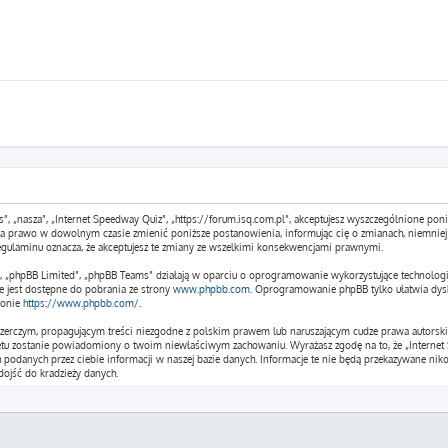
s”, „nasza”, „Internet Speedway Quiz”, „https://forum.isq.com.pl”, akceptujesz wyszczególnione poniż
 ma prawo w dowolnym czasie zmienić poniższe postanowienia, informując cię o zmianach, niemniej 
egulaminu oznacza, że akceptujesz te zmiany ze wszelkimi konsekwencjami prawnymi.
m”, „phpBB Limited”, „phpBB Teams” działają w oparciu o oprogramowanie wykorzystujące technologi
e jest dostępne do pobrania ze strony
www.phpbb.com
. Oprogramowanie phpBB tylko ułatwia dysku
ronie
https://www.phpbb.com/
.
czerczym, propagującym treści niezgodne z polskim prawem lub naruszającym cudze prawa autorskie
etu zostanie powiadomiony o twoim niewłaściwym zachowaniu. Wyrażasz zgodę na to, że „Internet 
podanych przez ciebie informacji w naszej bazie danych. Informacje te nie będą przekazywane niko
ojść do kradzieży danych.