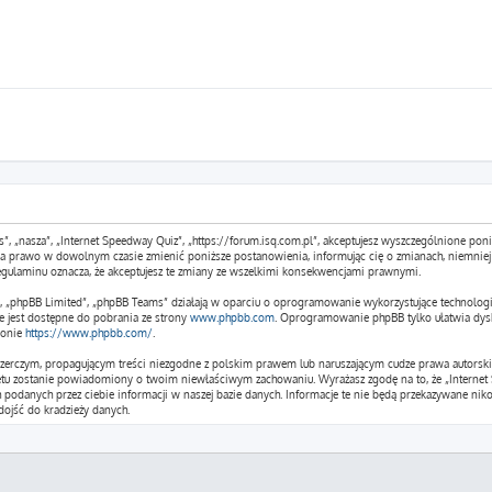
s”, „nasza”, „Internet Speedway Quiz”, „https://forum.isq.com.pl”, akceptujesz wyszczególnione poniż
 ma prawo w dowolnym czasie zmienić poniższe postanowienia, informując cię o zmianach, niemniej 
egulaminu oznacza, że akceptujesz te zmiany ze wszelkimi konsekwencjami prawnymi.
m”, „phpBB Limited”, „phpBB Teams” działają w oparciu o oprogramowanie wykorzystujące technologi
e jest dostępne do pobrania ze strony
www.phpbb.com
. Oprogramowanie phpBB tylko ułatwia dysku
ronie
https://www.phpbb.com/
.
czerczym, propagującym treści niezgodne z polskim prawem lub naruszającym cudze prawa autorskie
etu zostanie powiadomiony o twoim niewłaściwym zachowaniu. Wyrażasz zgodę na to, że „Internet 
podanych przez ciebie informacji w naszej bazie danych. Informacje te nie będą przekazywane niko
ojść do kradzieży danych.