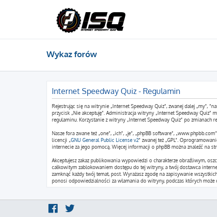
Wykaz forów
Internet Speedway Quiz - Regulamin
Rejestrując się na witrynie „Internet Speedway Quiz”, zwanej dalej „my”, ”na
przycisk „Nie akceptuję”. Administracja witryny „Internet Speedway Quiz”
regulaminu. Korzystanie z witryny „Internet Speedway Quiz” po zmianach r
Nasze fora zwane też „one”, „ich”, „je”, „phpBB software”, „www.phpbb.co
licencji „
GNU General Public License v2
” zwanej też „GPL”. Oprogramowani
internecie za jego pomocą. Więcej informacji o phpBB można znaleźć na st
Akceptujesz zakaz publikowania wypowiedzi o charakterze obraźliwym, osz
całkowitym zablokowaniem dostępu do tej witryny, a twój dostawca intern
zamknąć każdy twój temat, post. Wyrażasz zgodę na zapisywanie wszystkich 
ponosi odpowiedzialności za włamania do witryny, podczas których może d