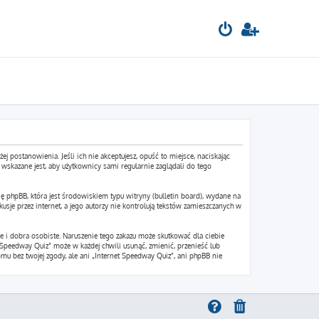
ej postanowienia. Jeśli ich nie akceptujesz, opuść to miejsce, naciskając
wskazane jest, aby użytkownicy sami regularnie zaglądali do tego
ę phpBB, która jest środowiskiem typu witryny (bulletin board), wydane na
sje przez internet, a jego autorzy nie kontrolują tekstów zamieszczanych w
 i dobra osobiste. Naruszenie tego zakazu może skutkować dla ciebie
Speedway Quiz” może w każdej chwili usunąć, zmienić, przenieść lub
mu bez twojej zgody, ale ani „Internet Speedway Quiz”, ani phpBB nie