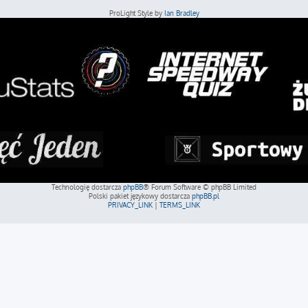
ProLight Style by
Ian Bradley
Technologię dostarcza
phpBB
® Forum Software © phpBB Limited
Polski pakiet językowy dostarcza
phpBB.pl
PRIVACY_LINK
|
TERMS_LINK