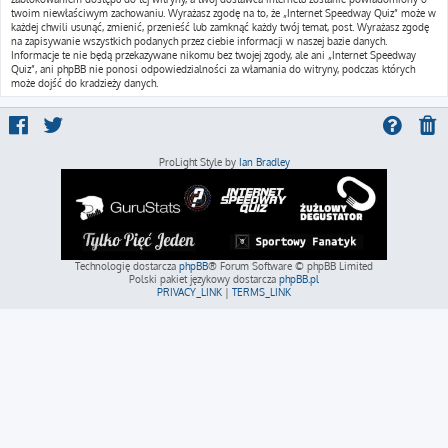
twoim niewłaściwym zachowaniu. Wyrażasz zgodę na to, że „Internet Speedway Quiz” może w
każdej chwili usunąć, zmienić, przenieść lub zamknąć każdy twój temat, post. Wyrażasz zgodę
na zapisywanie wszystkich podanych przez ciebie informacji w naszej bazie danych.
Informacje te nie będą przekazywane nikomu bez twojej zgody, ale ani „Internet Speedway
Quiz”, ani phpBB nie ponosi odpowiedzialności za włamania do witryny, podczas których
może dojść do kradzieży danych.
ProLight Style by
Ian Bradley
Technologię dostarcza
phpBB
® Forum Software © phpBB Limited
Polski pakiet językowy dostarcza
phpBB.pl
PRIVACY_LINK
|
TERMS_LINK