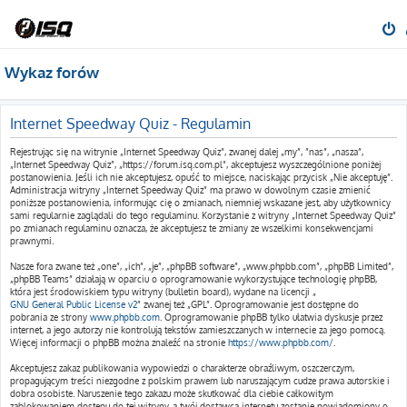
Wykaz forów
Internet Speedway Quiz - Regulamin
Rejestrując się na witrynie „Internet Speedway Quiz”, zwanej dalej „my”, ”nas”, „nasza”,
„Internet Speedway Quiz”, „https://forum.isq.com.pl”, akceptujesz wyszczególnione poniżej
postanowienia. Jeśli ich nie akceptujesz, opuść to miejsce, naciskając przycisk „Nie akceptuję”.
Administracja witryny „Internet Speedway Quiz” ma prawo w dowolnym czasie zmienić
poniższe postanowienia, informując cię o zmianach, niemniej wskazane jest, aby użytkownicy
sami regularnie zaglądali do tego regulaminu. Korzystanie z witryny „Internet Speedway Quiz”
po zmianach regulaminu oznacza, że akceptujesz te zmiany ze wszelkimi konsekwencjami
prawnymi.
Nasze fora zwane też „one”, „ich”, „je”, „phpBB software”, „www.phpbb.com”, „phpBB Limited”,
„phpBB Teams” działają w oparciu o oprogramowanie wykorzystujące technologię phpBB,
która jest środowiskiem typu witryny (bulletin board), wydane na licencji „
GNU General Public License v2
” zwanej też „GPL”. Oprogramowanie jest dostępne do
pobrania ze strony
www.phpbb.com
. Oprogramowanie phpBB tylko ułatwia dyskusje przez
internet, a jego autorzy nie kontrolują tekstów zamieszczanych w internecie za jego pomocą.
Więcej informacji o phpBB można znaleźć na stronie
https://www.phpbb.com/
.
Akceptujesz zakaz publikowania wypowiedzi o charakterze obraźliwym, oszczerczym,
propagującym treści niezgodne z polskim prawem lub naruszającym cudze prawa autorskie i
dobra osobiste. Naruszenie tego zakazu może skutkować dla ciebie całkowitym
zablokowaniem dostępu do tej witryny, a twój dostawca internetu zostanie powiadomiony o