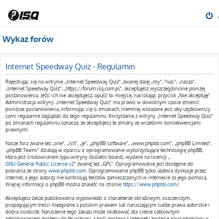
Wykaz forów
Internet Speedway Quiz - Regulamin
Rejestrując się na witrynie „Internet Speedway Quiz”, zwanej dalej „my”, ”nas”, „nasza”,
„Internet Speedway Quiz”, „https://forum.isq.com.pl”, akceptujesz wyszczególnione poniżej
postanowienia. Jeśli ich nie akceptujesz, opuść to miejsce, naciskając przycisk „Nie akceptuję”.
Administracja witryny „Internet Speedway Quiz” ma prawo w dowolnym czasie zmienić
poniższe postanowienia, informując cię o zmianach, niemniej wskazane jest, aby użytkownicy
sami regularnie zaglądali do tego regulaminu. Korzystanie z witryny „Internet Speedway Quiz”
po zmianach regulaminu oznacza, że akceptujesz te zmiany ze wszelkimi konsekwencjami
prawnymi.
Nasze fora zwane też „one”, „ich”, „je”, „phpBB software”, „www.phpbb.com”, „phpBB Limited”,
„phpBB Teams” działają w oparciu o oprogramowanie wykorzystujące technologię phpBB,
która jest środowiskiem typu witryny (bulletin board), wydane na licencji „
GNU General Public License v2
” zwanej też „GPL”. Oprogramowanie jest dostępne do
pobrania ze strony
www.phpbb.com
. Oprogramowanie phpBB tylko ułatwia dyskusje przez
internet, a jego autorzy nie kontrolują tekstów zamieszczanych w internecie za jego pomocą.
Więcej informacji o phpBB można znaleźć na stronie
https://www.phpbb.com/
.
Akceptujesz zakaz publikowania wypowiedzi o charakterze obraźliwym, oszczerczym,
propagującym treści niezgodne z polskim prawem lub naruszającym cudze prawa autorskie i
dobra osobiste. Naruszenie tego zakazu może skutkować dla ciebie całkowitym
zablokowaniem dostępu do tej witryny, a twój dostawca internetu zostanie powiadomiony o