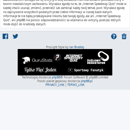
twoim niewłaściwym zachowaniu. Wyrażasz zgodę na to, że „Internet Speedway Quiz” może w
każdej chwili usunąć, zmienić, przenieść lub zamknąć każdy twój temat, post. Wyrażasz zgodę
na zapisywanie wszystkich podanych przez ciebie informacji w naszej bazie danych.
Informacje te nie będą przekazywane nikomu bez twojej zgody, ale ani „Internet Speedway
Quiz”, ani phpBB nie ponosi odpowiedzialności za włamania do witryny, podczas których
może dojść do kradzieży danych.
ProLight Style by
Ian Bradley
Technologię dostarcza
phpBB
® Forum Software © phpBB Limited
Polski pakiet językowy dostarcza
phpBB.pl
PRIVACY_LINK
|
TERMS_LINK