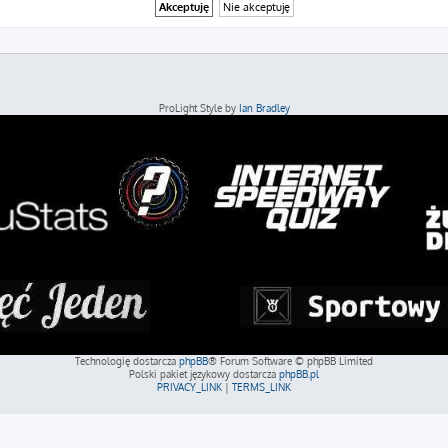
ProLight Style by
Ian Bradley
Technologię dostarcza
phpBB
® Forum Software © phpBB Limited
Polski pakiet językowy dostarcza
phpBB.pl
PRIVACY_LINK
|
TERMS_LINK