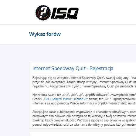
Wykaz forów
Internet Speedway Quiz - Rejestracja
Rejestrując się na witrynie „Internet Speedway Quiz”, zwanej dalej „my”, ”na
przycisk „Nie akceptuję”. Administracja witryny „Internet Speedway Quiz”
regulaminu. Korzystanie z witryny „Internet Speedway Quiz” po zmianach r
Nasze fora zwane też „one”, „ich”, „je”, „phpBB software”, „www.phpbb.co
licencji „
GNU General Public License v2
” zwanej też „GPL”. Oprogramowani
internecie za jego pomocą. Więcej informacji o phpBB można znaleźć na st
Akceptujesz zakaz publikowania wypowiedzi o charakterze obraźliwym, osz
całkowitym zablokowaniem dostępu do tej witryny, a twój dostawca intern
zamknąć każdy twój temat, post. Wyrażasz zgodę na zapisywanie wszystkich 
ponosi odpowiedzialności za włamania do witryny, podczas których może d