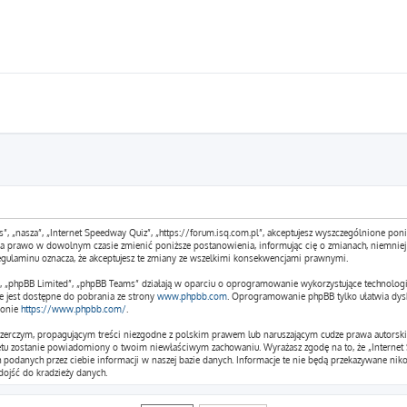
s”, „nasza”, „Internet Speedway Quiz”, „https://forum.isq.com.pl”, akceptujesz wyszczególnione poniż
 ma prawo w dowolnym czasie zmienić poniższe postanowienia, informując cię o zmianach, niemniej 
egulaminu oznacza, że akceptujesz te zmiany ze wszelkimi konsekwencjami prawnymi.
m”, „phpBB Limited”, „phpBB Teams” działają w oparciu o oprogramowanie wykorzystujące technologi
e jest dostępne do pobrania ze strony
www.phpbb.com
. Oprogramowanie phpBB tylko ułatwia dysku
ronie
https://www.phpbb.com/
.
czerczym, propagującym treści niezgodne z polskim prawem lub naruszającym cudze prawa autorskie
etu zostanie powiadomiony o twoim niewłaściwym zachowaniu. Wyrażasz zgodę na to, że „Internet 
podanych przez ciebie informacji w naszej bazie danych. Informacje te nie będą przekazywane niko
ojść do kradzieży danych.