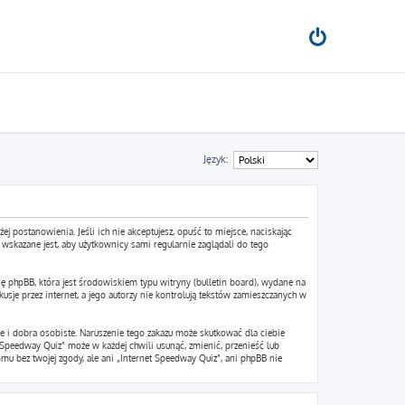
Język:
ej postanowienia. Jeśli ich nie akceptujesz, opuść to miejsce, naciskając
wskazane jest, aby użytkownicy sami regularnie zaglądali do tego
ę phpBB, która jest środowiskiem typu witryny (bulletin board), wydane na
sje przez internet, a jego autorzy nie kontrolują tekstów zamieszczanych w
 i dobra osobiste. Naruszenie tego zakazu może skutkować dla ciebie
Speedway Quiz” może w każdej chwili usunąć, zmienić, przenieść lub
mu bez twojej zgody, ale ani „Internet Speedway Quiz”, ani phpBB nie