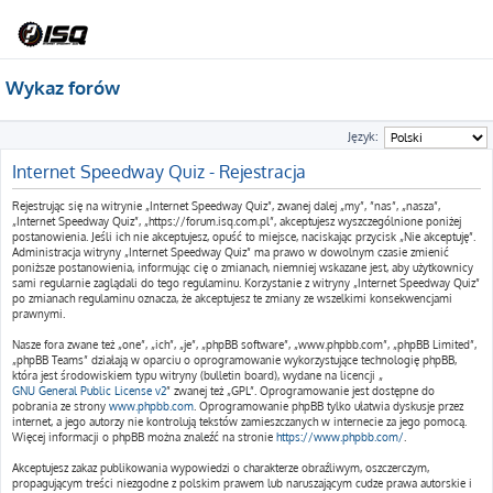
Wykaz forów
Język:
Internet Speedway Quiz - Rejestracja
Rejestrując się na witrynie „Internet Speedway Quiz”, zwanej dalej „my”, ”nas”, „nasza”,
„Internet Speedway Quiz”, „https://forum.isq.com.pl”, akceptujesz wyszczególnione poniżej
postanowienia. Jeśli ich nie akceptujesz, opuść to miejsce, naciskając przycisk „Nie akceptuję”.
Administracja witryny „Internet Speedway Quiz” ma prawo w dowolnym czasie zmienić
poniższe postanowienia, informując cię o zmianach, niemniej wskazane jest, aby użytkownicy
sami regularnie zaglądali do tego regulaminu. Korzystanie z witryny „Internet Speedway Quiz”
po zmianach regulaminu oznacza, że akceptujesz te zmiany ze wszelkimi konsekwencjami
prawnymi.
Nasze fora zwane też „one”, „ich”, „je”, „phpBB software”, „www.phpbb.com”, „phpBB Limited”,
„phpBB Teams” działają w oparciu o oprogramowanie wykorzystujące technologię phpBB,
która jest środowiskiem typu witryny (bulletin board), wydane na licencji „
GNU General Public License v2
” zwanej też „GPL”. Oprogramowanie jest dostępne do
pobrania ze strony
www.phpbb.com
. Oprogramowanie phpBB tylko ułatwia dyskusje przez
internet, a jego autorzy nie kontrolują tekstów zamieszczanych w internecie za jego pomocą.
Więcej informacji o phpBB można znaleźć na stronie
https://www.phpbb.com/
.
Akceptujesz zakaz publikowania wypowiedzi o charakterze obraźliwym, oszczerczym,
propagującym treści niezgodne z polskim prawem lub naruszającym cudze prawa autorskie i