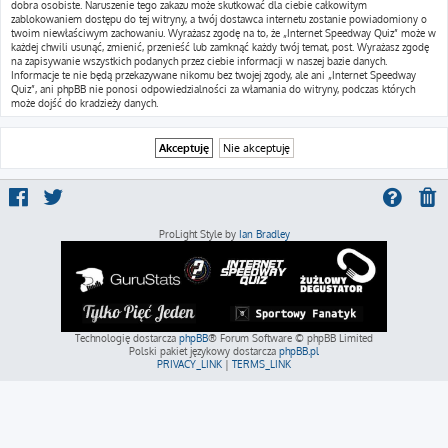
dobra osobiste. Naruszenie tego zakazu może skutkować dla ciebie całkowitym
zablokowaniem dostępu do tej witryny, a twój dostawca internetu zostanie powiadomiony o
twoim niewłaściwym zachowaniu. Wyrażasz zgodę na to, że „Internet Speedway Quiz” może w
każdej chwili usunąć, zmienić, przenieść lub zamknąć każdy twój temat, post. Wyrażasz zgodę
na zapisywanie wszystkich podanych przez ciebie informacji w naszej bazie danych.
Informacje te nie będą przekazywane nikomu bez twojej zgody, ale ani „Internet Speedway
Quiz”, ani phpBB nie ponosi odpowiedzialności za włamania do witryny, podczas których
może dojść do kradzieży danych.
ProLight Style by
Ian Bradley
Technologię dostarcza
phpBB
® Forum Software © phpBB Limited
Polski pakiet językowy dostarcza
phpBB.pl
PRIVACY_LINK
|
TERMS_LINK