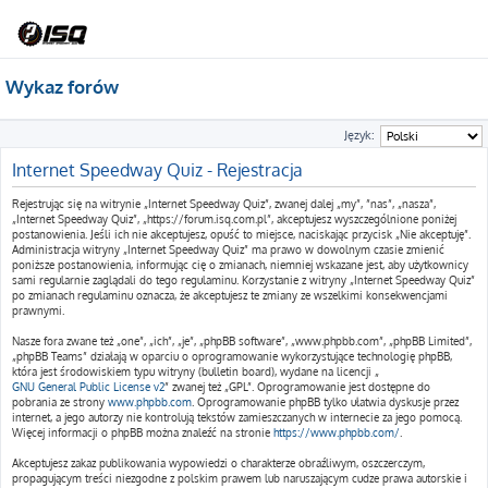
Wykaz forów
Język:
Internet Speedway Quiz - Rejestracja
Rejestrując się na witrynie „Internet Speedway Quiz”, zwanej dalej „my”, ”nas”, „nasza”,
„Internet Speedway Quiz”, „https://forum.isq.com.pl”, akceptujesz wyszczególnione poniżej
postanowienia. Jeśli ich nie akceptujesz, opuść to miejsce, naciskając przycisk „Nie akceptuję”.
Administracja witryny „Internet Speedway Quiz” ma prawo w dowolnym czasie zmienić
poniższe postanowienia, informując cię o zmianach, niemniej wskazane jest, aby użytkownicy
sami regularnie zaglądali do tego regulaminu. Korzystanie z witryny „Internet Speedway Quiz”
po zmianach regulaminu oznacza, że akceptujesz te zmiany ze wszelkimi konsekwencjami
prawnymi.
Nasze fora zwane też „one”, „ich”, „je”, „phpBB software”, „www.phpbb.com”, „phpBB Limited”,
„phpBB Teams” działają w oparciu o oprogramowanie wykorzystujące technologię phpBB,
która jest środowiskiem typu witryny (bulletin board), wydane na licencji „
GNU General Public License v2
” zwanej też „GPL”. Oprogramowanie jest dostępne do
pobrania ze strony
www.phpbb.com
. Oprogramowanie phpBB tylko ułatwia dyskusje przez
internet, a jego autorzy nie kontrolują tekstów zamieszczanych w internecie za jego pomocą.
Więcej informacji o phpBB można znaleźć na stronie
https://www.phpbb.com/
.
Akceptujesz zakaz publikowania wypowiedzi o charakterze obraźliwym, oszczerczym,
propagującym treści niezgodne z polskim prawem lub naruszającym cudze prawa autorskie i