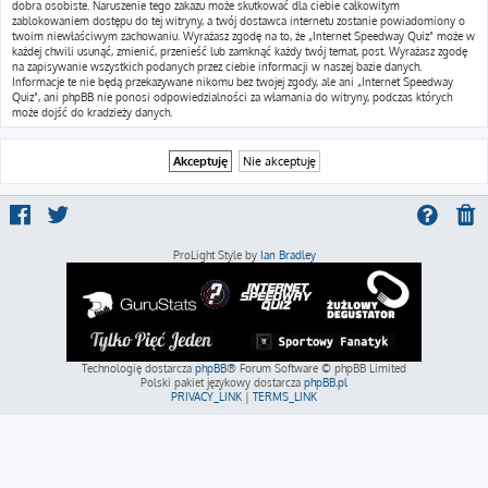
dobra osobiste. Naruszenie tego zakazu może skutkować dla ciebie całkowitym
zablokowaniem dostępu do tej witryny, a twój dostawca internetu zostanie powiadomiony o
twoim niewłaściwym zachowaniu. Wyrażasz zgodę na to, że „Internet Speedway Quiz” może w
każdej chwili usunąć, zmienić, przenieść lub zamknąć każdy twój temat, post. Wyrażasz zgodę
na zapisywanie wszystkich podanych przez ciebie informacji w naszej bazie danych.
Informacje te nie będą przekazywane nikomu bez twojej zgody, ale ani „Internet Speedway
Quiz”, ani phpBB nie ponosi odpowiedzialności za włamania do witryny, podczas których
może dojść do kradzieży danych.
ProLight Style by
Ian Bradley
Technologię dostarcza
phpBB
® Forum Software © phpBB Limited
Polski pakiet językowy dostarcza
phpBB.pl
PRIVACY_LINK
|
TERMS_LINK