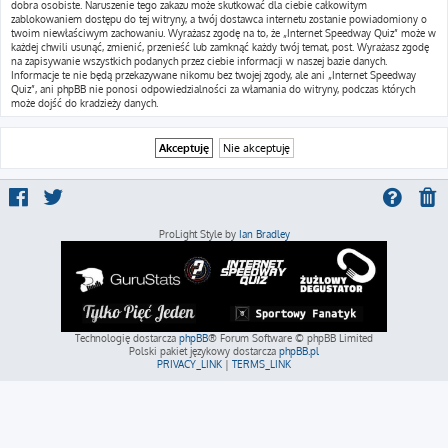
dobra osobiste. Naruszenie tego zakazu może skutkować dla ciebie całkowitym
zablokowaniem dostępu do tej witryny, a twój dostawca internetu zostanie powiadomiony o
twoim niewłaściwym zachowaniu. Wyrażasz zgodę na to, że „Internet Speedway Quiz” może w
każdej chwili usunąć, zmienić, przenieść lub zamknąć każdy twój temat, post. Wyrażasz zgodę
na zapisywanie wszystkich podanych przez ciebie informacji w naszej bazie danych.
Informacje te nie będą przekazywane nikomu bez twojej zgody, ale ani „Internet Speedway
Quiz”, ani phpBB nie ponosi odpowiedzialności za włamania do witryny, podczas których
może dojść do kradzieży danych.
ProLight Style by
Ian Bradley
Technologię dostarcza
phpBB
® Forum Software © phpBB Limited
Polski pakiet językowy dostarcza
phpBB.pl
PRIVACY_LINK
|
TERMS_LINK