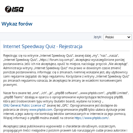
Wykaz forów
Język:
Internet Speedway Quiz - Rejestracja
Rejestrując się na witrynie „Internet Speedway Quiz”, zwanej dalej „my”, ”nas”, „nasza”,
„Internet Speedway Quiz”, „https://forum.isq.com.pl”, akceptujesz wyszczególnione poniżej
postanowienia. Jeśli ich nie akceptujesz, opuść to miejsce, naciskając przycisk „Nie akceptuję”.
Administracja witryny „Internet Speedway Quiz” ma prawo w dowolnym czasie zmienić
poniższe postanowienia, informując cię o zmianach, niemniej wskazane jest, aby użytkownicy
sami regularnie zaglądali do tego regulaminu. Korzystanie z witryny „Internet Speedway Quiz”
po zmianach regulaminu oznacza, że akceptujesz te zmiany ze wszelkimi konsekwencjami
prawnymi.
Nasze fora zwane też „one”, „ich”, „je”, „phpBB software”, „www.phpbb.com”, „phpBB Limited”,
„phpBB Teams” działają w oparciu o oprogramowanie wykorzystujące technologię phpBB,
która jest środowiskiem typu witryny (bulletin board), wydane na licencji „
GNU General Public License v2
” zwanej też „GPL”. Oprogramowanie jest dostępne do
pobrania ze strony
www.phpbb.com
. Oprogramowanie phpBB tylko ułatwia dyskusje przez
internet, a jego autorzy nie kontrolują tekstów zamieszczanych w internecie za jego pomocą.
Więcej informacji o phpBB można znaleźć na stronie
https://www.phpbb.com/
.
Akceptujesz zakaz publikowania wypowiedzi o charakterze obraźliwym, oszczerczym,
propagującym treści niezgodne z polskim prawem lub naruszającym cudze prawa autorskie i