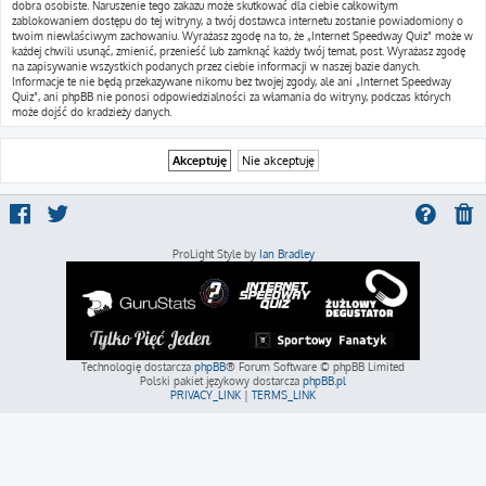
dobra osobiste. Naruszenie tego zakazu może skutkować dla ciebie całkowitym
zablokowaniem dostępu do tej witryny, a twój dostawca internetu zostanie powiadomiony o
twoim niewłaściwym zachowaniu. Wyrażasz zgodę na to, że „Internet Speedway Quiz” może w
każdej chwili usunąć, zmienić, przenieść lub zamknąć każdy twój temat, post. Wyrażasz zgodę
na zapisywanie wszystkich podanych przez ciebie informacji w naszej bazie danych.
Informacje te nie będą przekazywane nikomu bez twojej zgody, ale ani „Internet Speedway
Quiz”, ani phpBB nie ponosi odpowiedzialności za włamania do witryny, podczas których
może dojść do kradzieży danych.
ProLight Style by
Ian Bradley
Technologię dostarcza
phpBB
® Forum Software © phpBB Limited
Polski pakiet językowy dostarcza
phpBB.pl
PRIVACY_LINK
|
TERMS_LINK