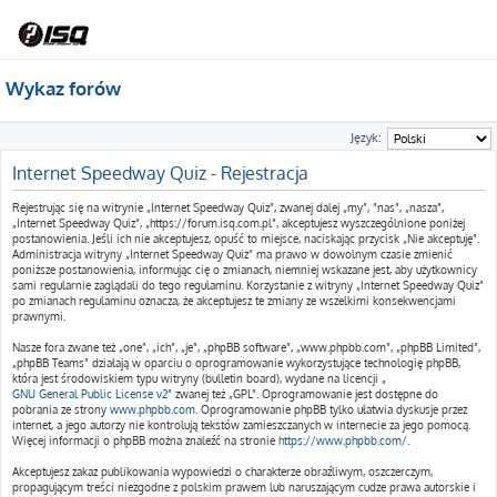
Wykaz forów
Język:
Internet Speedway Quiz - Rejestracja
Rejestrując się na witrynie „Internet Speedway Quiz”, zwanej dalej „my”, ”nas”, „nasza”,
„Internet Speedway Quiz”, „https://forum.isq.com.pl”, akceptujesz wyszczególnione poniżej
postanowienia. Jeśli ich nie akceptujesz, opuść to miejsce, naciskając przycisk „Nie akceptuję”.
Administracja witryny „Internet Speedway Quiz” ma prawo w dowolnym czasie zmienić
poniższe postanowienia, informując cię o zmianach, niemniej wskazane jest, aby użytkownicy
sami regularnie zaglądali do tego regulaminu. Korzystanie z witryny „Internet Speedway Quiz”
po zmianach regulaminu oznacza, że akceptujesz te zmiany ze wszelkimi konsekwencjami
prawnymi.
Nasze fora zwane też „one”, „ich”, „je”, „phpBB software”, „www.phpbb.com”, „phpBB Limited”,
„phpBB Teams” działają w oparciu o oprogramowanie wykorzystujące technologię phpBB,
która jest środowiskiem typu witryny (bulletin board), wydane na licencji „
GNU General Public License v2
” zwanej też „GPL”. Oprogramowanie jest dostępne do
pobrania ze strony
www.phpbb.com
. Oprogramowanie phpBB tylko ułatwia dyskusje przez
internet, a jego autorzy nie kontrolują tekstów zamieszczanych w internecie za jego pomocą.
Więcej informacji o phpBB można znaleźć na stronie
https://www.phpbb.com/
.
Akceptujesz zakaz publikowania wypowiedzi o charakterze obraźliwym, oszczerczym,
propagującym treści niezgodne z polskim prawem lub naruszającym cudze prawa autorskie i