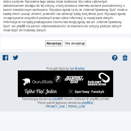
dobra osobiste. Naruszenie tego zakazu może skutkować dla ciebie całkowitym
zablokowaniem dostępu do tej witryny, a twój dostawca internetu zostanie powiadomiony o
twoim niewłaściwym zachowaniu. Wyrażasz zgodę na to, że „Internet Speedway Quiz” może w
każdej chwili usunąć, zmienić, przenieść lub zamknąć każdy twój temat, post. Wyrażasz zgodę
na zapisywanie wszystkich podanych przez ciebie informacji w naszej bazie danych.
Informacje te nie będą przekazywane nikomu bez twojej zgody, ale ani „Internet Speedway
Quiz”, ani phpBB nie ponosi odpowiedzialności za włamania do witryny, podczas których
może dojść do kradzieży danych.
ProLight Style by
Ian Bradley
Technologię dostarcza
phpBB
® Forum Software © phpBB Limited
Polski pakiet językowy dostarcza
phpBB.pl
PRIVACY_LINK
|
TERMS_LINK