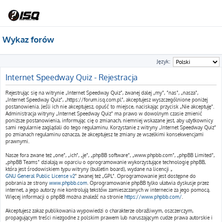
Wykaz forów
Język:
Internet Speedway Quiz - Rejestracja
Rejestrując się na witrynie „Internet Speedway Quiz”, zwanej dalej „my”, ”nas”, „nasza”,
„Internet Speedway Quiz”, „https://forum.isq.com.pl”, akceptujesz wyszczególnione poniżej
postanowienia. Jeśli ich nie akceptujesz, opuść to miejsce, naciskając przycisk „Nie akceptuję”.
Administracja witryny „Internet Speedway Quiz” ma prawo w dowolnym czasie zmienić
poniższe postanowienia, informując cię o zmianach, niemniej wskazane jest, aby użytkownicy
sami regularnie zaglądali do tego regulaminu. Korzystanie z witryny „Internet Speedway Quiz”
po zmianach regulaminu oznacza, że akceptujesz te zmiany ze wszelkimi konsekwencjami
prawnymi.
Nasze fora zwane też „one”, „ich”, „je”, „phpBB software”, „www.phpbb.com”, „phpBB Limited”,
„phpBB Teams” działają w oparciu o oprogramowanie wykorzystujące technologię phpBB,
która jest środowiskiem typu witryny (bulletin board), wydane na licencji „
GNU General Public License v2
” zwanej też „GPL”. Oprogramowanie jest dostępne do
pobrania ze strony
www.phpbb.com
. Oprogramowanie phpBB tylko ułatwia dyskusje przez
internet, a jego autorzy nie kontrolują tekstów zamieszczanych w internecie za jego pomocą.
Więcej informacji o phpBB można znaleźć na stronie
https://www.phpbb.com/
.
Akceptujesz zakaz publikowania wypowiedzi o charakterze obraźliwym, oszczerczym,
propagującym treści niezgodne z polskim prawem lub naruszającym cudze prawa autorskie i