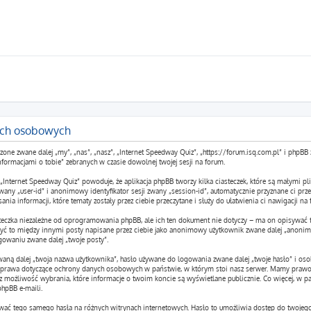
ych osobowych
yszone zwane dalej „my”, „nas”, „nasz”, „Internet Speedway Quiz”, „https://forum.isq.com.pl” i ph
nformacjami o tobie” zebranych w czasie dowolnej twojej sesji na forum.
 „Internet Speedway Quiz” powoduje, że aplikacja phpBB tworzy kilka ciasteczek, które są małymi
wany „user-id” i anonimowy identyfikator sesji zwany „session-id”, automatycznie przyznane ci przez
nia informacji, które tematy zostały przez ciebie przeczytane i służy do ułatwienia ci nawigacji na 
steczka niezależne od oprogramowania phpBB, ale ich ten dokument nie dotyczy – ma on opisywać 
 być to między innymi posty napisane przez ciebie jako anonimowy użytkownik zwane dalej „anonim
ogowaniu zwane dalej „twoje posty”.
waną dalej „twoja nazwa użytkownika”, hasło używane do logowania zwane dalej „twoje hasło” i osob
z prawa dotyczące ochrony danych osobowych w państwie, w którym stoi nasz serwer. Mamy prawo 
sz możliwość wybrania, które informacje o twoim koncie są wyświetlane publicznie. Co więcej, w 
hpBB e-maili.
 używać tego samego hasła na różnych witrynach internetowych. Hasło to umożliwia dostęp do twoje