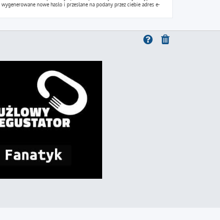
nie wygenerowane nowe hasło i przesłane na podany przez ciebie adres e-