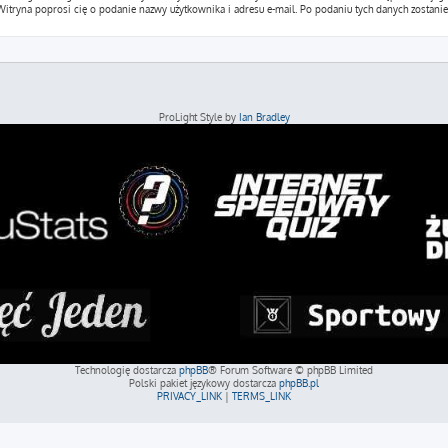
a”. Witryna poprosi cię o podanie nazwy użytkownika i adresu e-mail. Po podaniu tych danych zosta
ProLight Style by
Ian Bradley
Technologię dostarcza
phpBB
® Forum Software © phpBB Limited
Polski pakiet językowy dostarcza
phpBB.pl
PRIVACY_LINK
|
TERMS_LINK