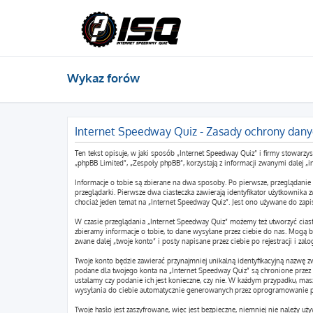
Wykaz forów
Internet Speedway Quiz - Zasady ochrony dan
Ten tekst opisuje, w jaki sposób „Internet Speedway Quiz” i firmy stowarz
„phpBB Limited”, „Zespoły phpBB”, korzystają z informacji zwanymi dalej „i
Informacje o tobie są zbierane na dwa sposoby. Po pierwsze, przeglądanie
przeglądarki. Pierwsze dwa ciasteczka zawierają identyfikator użytkownika z
chociaż jeden temat na „Internet Speedway Quiz”. Jest ono używane do zapisa
W czasie przeglądania „Internet Speedway Quiz” możemy też utworzyć cia
zbieramy informacje o tobie, to dane wysyłane przez ciebie do nas. Mogą
zwane dalej „twoje konto” i posty napisane przez ciebie po rejestracji i zal
Twoje konto będzie zawierać przynajmniej unikalną identyfikacyjną nazwę z
podane dla twojego konta na „Internet Speedway Quiz” są chronione prze
ustalamy czy podanie ich jest konieczne, czy nie. W każdym przypadku, ma
wysyłania do ciebie automatycznie generowanych przez oprogramowanie p
Twoje hasło jest zaszyfrowane, więc jest bezpieczne, niemniej nie należy