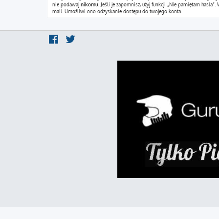
nie podawaj
nikomu
. Jeśli je zapomnisz, użyj funkcji „Nie pamiętam hasł
mail. Umożliwi ono odzyskanie dostępu do twojego konta.