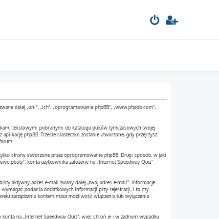
pBB zwane dalej „oni”, „ich”, „oprogramowanie phpBB”, „www.phpbb.com”,
 plikami tekstowymi pobranymi do katalogu plików tymczasowych twojej
 aplikację phpBB. Trzecie ciasteczko zostanie utworzone, gdy przejrzysz
forum.
tylko strony stworzone przez oprogramowanie phpBB. Drugi sposób, w jaki
owe posty”, konta użytkownika założone na „Internet Speedway Quiz”
isty aktywny adres e-mail zwany dalej „twój adres e-mail”. Informacje
wymagać podania dodatkowych informacji przy rejestracji, i to my
panelu zarządzania kontem masz możliwość włączenia lub wyłączenia
go konta na „Internet Speedway Quiz”, więc chroń je i w żadnym wypadku