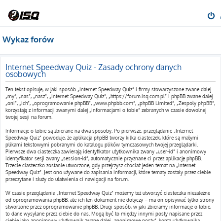
Wykaz forów
Internet Speedway Quiz - Zasady ochrony danych
osobowych
Ten tekst opisuje, w jaki sposób „Internet Speedway Quiz” i firmy stowarzyszone zwane dalej
„my”, „nas”, „nasz”, „Internet Speedway Quiz”, „https://forum.isq.com.pl” i phpBB zwane dalej
„oni”, „ich”, „oprogramowanie phpBB”, „www.phpbb.com”, „phpBB Limited”, „Zespoły phpBB”,
korzystają z informacji zwanymi dalej „informacjami o tobie” zebranych w czasie dowolnej
twojej sesji na forum.
Informacje o tobie są zbierane na dwa sposoby. Po pierwsze, przeglądanie „Internet
Speedway Quiz” powoduje, że aplikacja phpBB tworzy kilka ciasteczek, które są małymi
plikami tekstowymi pobranymi do katalogu plików tymczasowych twojej przeglądarki.
Pierwsze dwa ciasteczka zawierają identyfikator użytkownika zwany „user-id” i anonimowy
identyfikator sesji zwany „session-id”, automatycznie przyznane ci przez aplikację phpBB.
Trzecie ciasteczko zostanie utworzone, gdy przejrzysz chociaż jeden temat na „Internet
Speedway Quiz”. Jest ono używane do zapisania informacji, które tematy zostały przez ciebie
przeczytane i służy do ułatwienia ci nawigacji na forum.
W czasie przeglądania „Internet Speedway Quiz” możemy też utworzyć ciasteczka niezależne
od oprogramowania phpBB, ale ich ten dokument nie dotyczy – ma on opisywać tylko strony
stworzone przez oprogramowanie phpBB. Drugi sposób, w jaki zbieramy informacje o tobie,
to dane wysyłane przez ciebie do nas. Mogą być to między innymi posty napisane przez
ciebie jako anonimowy użytkownik zwane dalej „anonimowe posty”, konta użytkownika