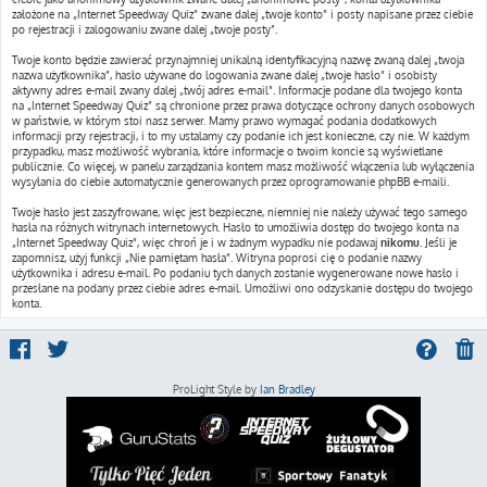
założone na „Internet Speedway Quiz” zwane dalej „twoje konto” i posty napisane przez ciebie
po rejestracji i zalogowaniu zwane dalej „twoje posty”.
Twoje konto będzie zawierać przynajmniej unikalną identyfikacyjną nazwę zwaną dalej „twoja
nazwa użytkownika”, hasło używane do logowania zwane dalej „twoje hasło” i osobisty
aktywny adres e-mail zwany dalej „twój adres e-mail”. Informacje podane dla twojego konta
na „Internet Speedway Quiz” są chronione przez prawa dotyczące ochrony danych osobowych
w państwie, w którym stoi nasz serwer. Mamy prawo wymagać podania dodatkowych
informacji przy rejestracji, i to my ustalamy czy podanie ich jest konieczne, czy nie. W każdym
przypadku, masz możliwość wybrania, które informacje o twoim koncie są wyświetlane
publicznie. Co więcej, w panelu zarządzania kontem masz możliwość włączenia lub wyłączenia
wysyłania do ciebie automatycznie generowanych przez oprogramowanie phpBB e-maili.
Twoje hasło jest zaszyfrowane, więc jest bezpieczne, niemniej nie należy używać tego samego
hasła na różnych witrynach internetowych. Hasło to umożliwia dostęp do twojego konta na
„Internet Speedway Quiz”, więc chroń je i w żadnym wypadku nie podawaj
nikomu
. Jeśli je
zapomnisz, użyj funkcji „Nie pamiętam hasła”. Witryna poprosi cię o podanie nazwy
użytkownika i adresu e-mail. Po podaniu tych danych zostanie wygenerowane nowe hasło i
przesłane na podany przez ciebie adres e-mail. Umożliwi ono odzyskanie dostępu do twojego
konta.
ProLight Style by
Ian Bradley