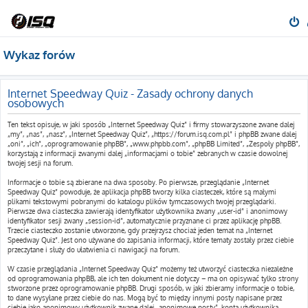
Wykaz forów
Internet Speedway Quiz - Zasady ochrony danych
osobowych
Ten tekst opisuje, w jaki sposób „Internet Speedway Quiz” i firmy stowarzyszone zwane dalej
„my”, „nas”, „nasz”, „Internet Speedway Quiz”, „https://forum.isq.com.pl” i phpBB zwane dalej
„oni”, „ich”, „oprogramowanie phpBB”, „www.phpbb.com”, „phpBB Limited”, „Zespoły phpBB”,
korzystają z informacji zwanymi dalej „informacjami o tobie” zebranych w czasie dowolnej
twojej sesji na forum.
Informacje o tobie są zbierane na dwa sposoby. Po pierwsze, przeglądanie „Internet
Speedway Quiz” powoduje, że aplikacja phpBB tworzy kilka ciasteczek, które są małymi
plikami tekstowymi pobranymi do katalogu plików tymczasowych twojej przeglądarki.
Pierwsze dwa ciasteczka zawierają identyfikator użytkownika zwany „user-id” i anonimowy
identyfikator sesji zwany „session-id”, automatycznie przyznane ci przez aplikację phpBB.
Trzecie ciasteczko zostanie utworzone, gdy przejrzysz chociaż jeden temat na „Internet
Speedway Quiz”. Jest ono używane do zapisania informacji, które tematy zostały przez ciebie
przeczytane i służy do ułatwienia ci nawigacji na forum.
W czasie przeglądania „Internet Speedway Quiz” możemy też utworzyć ciasteczka niezależne
od oprogramowania phpBB, ale ich ten dokument nie dotyczy – ma on opisywać tylko strony
stworzone przez oprogramowanie phpBB. Drugi sposób, w jaki zbieramy informacje o tobie,
to dane wysyłane przez ciebie do nas. Mogą być to między innymi posty napisane przez
ciebie jako anonimowy użytkownik zwane dalej „anonimowe posty”, konta użytkownika