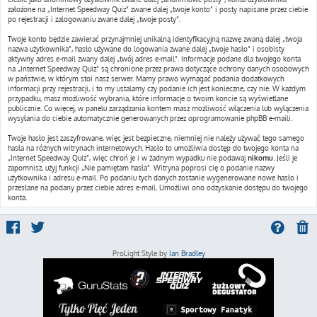
założone na „Internet Speedway Quiz” zwane dalej „twoje konto” i posty napisane przez ciebie
po rejestracji i zalogowaniu zwane dalej „twoje posty”.
Twoje konto będzie zawierać przynajmniej unikalną identyfikacyjną nazwę zwaną dalej „twoja
nazwa użytkownika”, hasło używane do logowania zwane dalej „twoje hasło” i osobisty
aktywny adres e-mail zwany dalej „twój adres e-mail”. Informacje podane dla twojego konta
na „Internet Speedway Quiz” są chronione przez prawa dotyczące ochrony danych osobowych
w państwie, w którym stoi nasz serwer. Mamy prawo wymagać podania dodatkowych
informacji przy rejestracji, i to my ustalamy czy podanie ich jest konieczne, czy nie. W każdym
przypadku, masz możliwość wybrania, które informacje o twoim koncie są wyświetlane
publicznie. Co więcej, w panelu zarządzania kontem masz możliwość włączenia lub wyłączenia
wysyłania do ciebie automatycznie generowanych przez oprogramowanie phpBB e-maili.
Twoje hasło jest zaszyfrowane, więc jest bezpieczne, niemniej nie należy używać tego samego
hasła na różnych witrynach internetowych. Hasło to umożliwia dostęp do twojego konta na
„Internet Speedway Quiz”, więc chroń je i w żadnym wypadku nie podawaj
nikomu
. Jeśli je
zapomnisz, użyj funkcji „Nie pamiętam hasła”. Witryna poprosi cię o podanie nazwy
użytkownika i adresu e-mail. Po podaniu tych danych zostanie wygenerowane nowe hasło i
przesłane na podany przez ciebie adres e-mail. Umożliwi ono odzyskanie dostępu do twojego
konta.
ProLight Style by
Ian Bradley