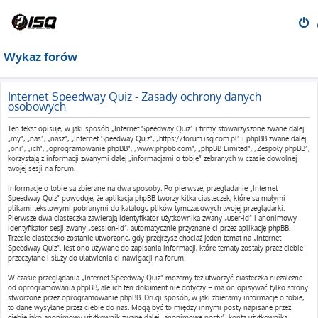
Wykaz forów
Internet Speedway Quiz - Zasady ochrony danych
osobowych
Ten tekst opisuje, w jaki sposób „Internet Speedway Quiz” i firmy stowarzyszone zwane dalej
„my”, „nas”, „nasz”, „Internet Speedway Quiz”, „https://forum.isq.com.pl” i phpBB zwane dalej
„oni”, „ich”, „oprogramowanie phpBB”, „www.phpbb.com”, „phpBB Limited”, „Zespoły phpBB”,
korzystają z informacji zwanymi dalej „informacjami o tobie” zebranych w czasie dowolnej
twojej sesji na forum.
Informacje o tobie są zbierane na dwa sposoby. Po pierwsze, przeglądanie „Internet
Speedway Quiz” powoduje, że aplikacja phpBB tworzy kilka ciasteczek, które są małymi
plikami tekstowymi pobranymi do katalogu plików tymczasowych twojej przeglądarki.
Pierwsze dwa ciasteczka zawierają identyfikator użytkownika zwany „user-id” i anonimowy
identyfikator sesji zwany „session-id”, automatycznie przyznane ci przez aplikację phpBB.
Trzecie ciasteczko zostanie utworzone, gdy przejrzysz chociaż jeden temat na „Internet
Speedway Quiz”. Jest ono używane do zapisania informacji, które tematy zostały przez ciebie
przeczytane i służy do ułatwienia ci nawigacji na forum.
W czasie przeglądania „Internet Speedway Quiz” możemy też utworzyć ciasteczka niezależne
od oprogramowania phpBB, ale ich ten dokument nie dotyczy – ma on opisywać tylko strony
stworzone przez oprogramowanie phpBB. Drugi sposób, w jaki zbieramy informacje o tobie,
to dane wysyłane przez ciebie do nas. Mogą być to między innymi posty napisane przez
ciebie jako anonimowy użytkownik zwane dalej „anonimowe posty”, konta użytkownika