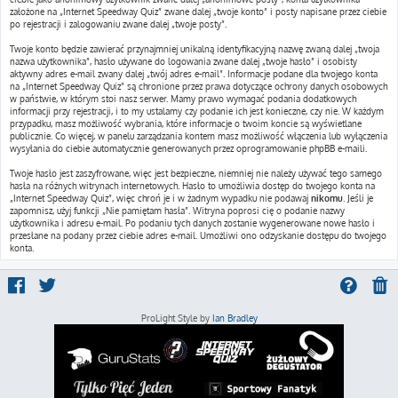
założone na „Internet Speedway Quiz” zwane dalej „twoje konto” i posty napisane przez ciebie
po rejestracji i zalogowaniu zwane dalej „twoje posty”.
Twoje konto będzie zawierać przynajmniej unikalną identyfikacyjną nazwę zwaną dalej „twoja
nazwa użytkownika”, hasło używane do logowania zwane dalej „twoje hasło” i osobisty
aktywny adres e-mail zwany dalej „twój adres e-mail”. Informacje podane dla twojego konta
na „Internet Speedway Quiz” są chronione przez prawa dotyczące ochrony danych osobowych
w państwie, w którym stoi nasz serwer. Mamy prawo wymagać podania dodatkowych
informacji przy rejestracji, i to my ustalamy czy podanie ich jest konieczne, czy nie. W każdym
przypadku, masz możliwość wybrania, które informacje o twoim koncie są wyświetlane
publicznie. Co więcej, w panelu zarządzania kontem masz możliwość włączenia lub wyłączenia
wysyłania do ciebie automatycznie generowanych przez oprogramowanie phpBB e-maili.
Twoje hasło jest zaszyfrowane, więc jest bezpieczne, niemniej nie należy używać tego samego
hasła na różnych witrynach internetowych. Hasło to umożliwia dostęp do twojego konta na
„Internet Speedway Quiz”, więc chroń je i w żadnym wypadku nie podawaj
nikomu
. Jeśli je
zapomnisz, użyj funkcji „Nie pamiętam hasła”. Witryna poprosi cię o podanie nazwy
użytkownika i adresu e-mail. Po podaniu tych danych zostanie wygenerowane nowe hasło i
przesłane na podany przez ciebie adres e-mail. Umożliwi ono odzyskanie dostępu do twojego
konta.
ProLight Style by
Ian Bradley