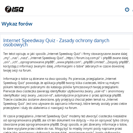
Wykaz forów
Internet Speedway Quiz - Zasady ochrony danych
osobowych
Ten tekst opisuje, w jaki sposób „Internet Speedway Quiz” i firmy stowarzyszone zwane dalej
„my”, „nas”, „nasz”, „Internet Speedway Quiz”, „https://forum.isq.com.pl” i phpBB zwane dalej
„oni”, „ich”, „oprogramowanie phpBB”, „www.phpbb.com”, „phpBB Limited”, „Zespoły phpBB”,
korzystają z informacji zwanymi dalej „informacjami o tobie” zebranych w czasie dowolnej
twojej sesji na forum.
Informacje o tobie są zbierane na dwa sposoby. Po pierwsze, przeglądanie „Internet
Speedway Quiz” powoduje, że aplikacja phpBB tworzy kilka ciasteczek, które są małymi
plikami tekstowymi pobranymi do katalogu plików tymczasowych twojej przeglądarki.
Pierwsze dwa ciasteczka zawierają identyfikator użytkownika zwany „user-id” i anonimowy
identyfikator sesji zwany „session-id”, automatycznie przyznane ci przez aplikację phpBB.
Trzecie ciasteczko zostanie utworzone, gdy przejrzysz chociaż jeden temat na „Internet
Speedway Quiz”. Jest ono używane do zapisania informacji, które tematy zostały przez ciebie
przeczytane i służy do ułatwienia ci nawigacji na forum.
W czasie przeglądania „Internet Speedway Quiz” możemy też utworzyć ciasteczka niezależne
od oprogramowania phpBB, ale ich ten dokument nie dotyczy – ma on opisywać tylko strony
stworzone przez oprogramowanie phpBB. Drugi sposób, w jaki zbieramy informacje o tobie,
to dane wysyłane przez ciebie do nas. Mogą być to między innymi posty napisane przez
ciebie jako anonimowy użytkownik zwane dalej „anonimowe posty”, konta użytkownika