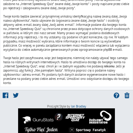
założone na „Internet Speedway Quiz” zwane dalej „twoje konto” i posty napisane przez ciebie
po rejestracji i zalogowaniu zwane dalej „twoje posty”.
Twoje konto będzie zawierać przynajmniej unikalną identyfikacyjną nazwę zwaną dalej „twoja
nazwa użytkownika”, hasło używane do logowania zwane dalej „twoje hasło” i osobisty
aktywny adres e-mail zwany dalej „twój adres e-mail”. Informacje podane dla twojego konta
na „Internet Speedway Quiz” są chronione przez prawa dotyczące ochrony danych osobowych
w państwie, w którym stoi nasz serwer. Mamy prawo wymagać podania dodatkowych
informacji przy rejestracji, i to my ustalamy czy podanie ich jest konieczne, czy nie. W każdym
przypadku, masz możliwość wybrania, które informacje o twoim koncie są wyświetlane
publicznie. Co więcej, w panelu zarządzania kontem masz możliwość włączenia lub wyłączenia
wysyłania do ciebie automatycznie generowanych przez oprogramowanie phpBB e-maili.
Twoje hasło jest zaszyfrowane, więc jest bezpieczne, niemniej nie należy używać tego samego
hasła na różnych witrynach internetowych. Hasło to umożliwia dostęp do twojego konta na
„Internet Speedway Quiz”, więc chroń je i w żadnym wypadku nie podawaj
nikomu
. Jeśli je
zapomnisz, użyj funkcji „Nie pamiętam hasła”. Witryna poprosi cię o podanie nazwy
użytkownika i adresu e-mail. Po podaniu tych danych zostanie wygenerowane nowe hasło i
przesłane na podany przez ciebie adres e-mail. Umożliwi ono odzyskanie dostępu do twojego
konta.
ProLight Style by
Ian Bradley