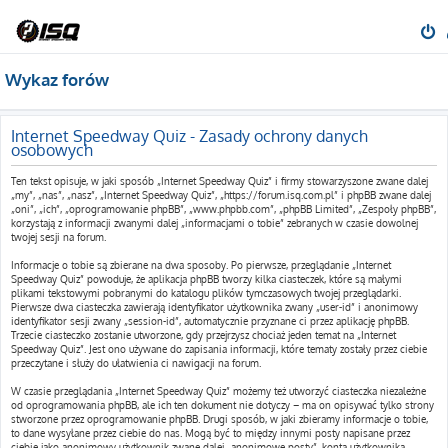
Wykaz forów
Internet Speedway Quiz - Zasady ochrony danych
osobowych
Ten tekst opisuje, w jaki sposób „Internet Speedway Quiz” i firmy stowarzyszone zwane dalej
„my”, „nas”, „nasz”, „Internet Speedway Quiz”, „https://forum.isq.com.pl” i phpBB zwane dalej
„oni”, „ich”, „oprogramowanie phpBB”, „www.phpbb.com”, „phpBB Limited”, „Zespoły phpBB”,
korzystają z informacji zwanymi dalej „informacjami o tobie” zebranych w czasie dowolnej
twojej sesji na forum.
Informacje o tobie są zbierane na dwa sposoby. Po pierwsze, przeglądanie „Internet
Speedway Quiz” powoduje, że aplikacja phpBB tworzy kilka ciasteczek, które są małymi
plikami tekstowymi pobranymi do katalogu plików tymczasowych twojej przeglądarki.
Pierwsze dwa ciasteczka zawierają identyfikator użytkownika zwany „user-id” i anonimowy
identyfikator sesji zwany „session-id”, automatycznie przyznane ci przez aplikację phpBB.
Trzecie ciasteczko zostanie utworzone, gdy przejrzysz chociaż jeden temat na „Internet
Speedway Quiz”. Jest ono używane do zapisania informacji, które tematy zostały przez ciebie
przeczytane i służy do ułatwienia ci nawigacji na forum.
W czasie przeglądania „Internet Speedway Quiz” możemy też utworzyć ciasteczka niezależne
od oprogramowania phpBB, ale ich ten dokument nie dotyczy – ma on opisywać tylko strony
stworzone przez oprogramowanie phpBB. Drugi sposób, w jaki zbieramy informacje o tobie,
to dane wysyłane przez ciebie do nas. Mogą być to między innymi posty napisane przez
ciebie jako anonimowy użytkownik zwane dalej „anonimowe posty”, konta użytkownika