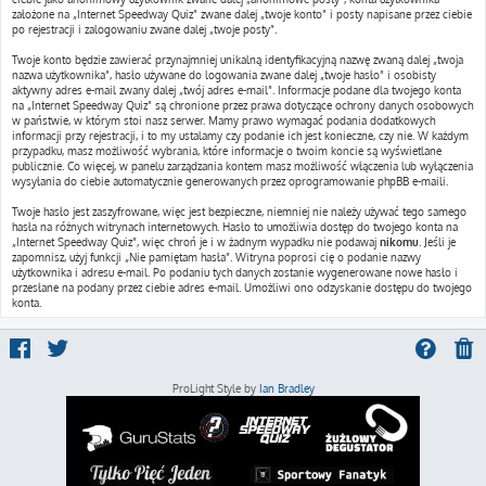
założone na „Internet Speedway Quiz” zwane dalej „twoje konto” i posty napisane przez ciebie
po rejestracji i zalogowaniu zwane dalej „twoje posty”.
Twoje konto będzie zawierać przynajmniej unikalną identyfikacyjną nazwę zwaną dalej „twoja
nazwa użytkownika”, hasło używane do logowania zwane dalej „twoje hasło” i osobisty
aktywny adres e-mail zwany dalej „twój adres e-mail”. Informacje podane dla twojego konta
na „Internet Speedway Quiz” są chronione przez prawa dotyczące ochrony danych osobowych
w państwie, w którym stoi nasz serwer. Mamy prawo wymagać podania dodatkowych
informacji przy rejestracji, i to my ustalamy czy podanie ich jest konieczne, czy nie. W każdym
przypadku, masz możliwość wybrania, które informacje o twoim koncie są wyświetlane
publicznie. Co więcej, w panelu zarządzania kontem masz możliwość włączenia lub wyłączenia
wysyłania do ciebie automatycznie generowanych przez oprogramowanie phpBB e-maili.
Twoje hasło jest zaszyfrowane, więc jest bezpieczne, niemniej nie należy używać tego samego
hasła na różnych witrynach internetowych. Hasło to umożliwia dostęp do twojego konta na
„Internet Speedway Quiz”, więc chroń je i w żadnym wypadku nie podawaj
nikomu
. Jeśli je
zapomnisz, użyj funkcji „Nie pamiętam hasła”. Witryna poprosi cię o podanie nazwy
użytkownika i adresu e-mail. Po podaniu tych danych zostanie wygenerowane nowe hasło i
przesłane na podany przez ciebie adres e-mail. Umożliwi ono odzyskanie dostępu do twojego
konta.
ProLight Style by
Ian Bradley