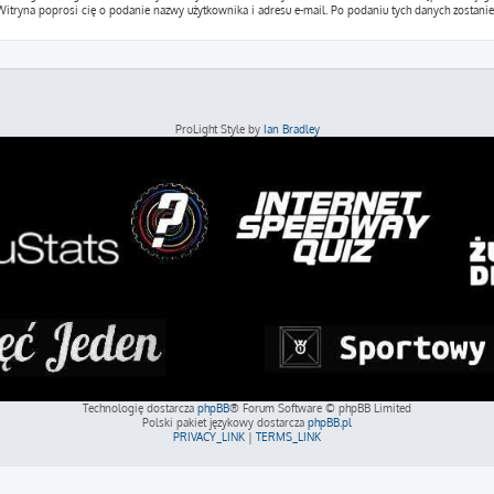
a”. Witryna poprosi cię o podanie nazwy użytkownika i adresu e-mail. Po podaniu tych danych zosta
ProLight Style by
Ian Bradley
Technologię dostarcza
phpBB
® Forum Software © phpBB Limited
Polski pakiet językowy dostarcza
phpBB.pl
PRIVACY_LINK
|
TERMS_LINK