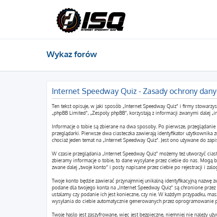
Wykaz forów
Internet Speedway Quiz - Zasady ochrony dan
Ten tekst opisuje, w jaki sposób „Internet Speedway Quiz” i firmy stowarz
„phpBB Limited”, „Zespoły phpBB”, korzystają z informacji zwanymi dalej „i
Informacje o tobie są zbierane na dwa sposoby. Po pierwsze, przeglądanie
przeglądarki. Pierwsze dwa ciasteczka zawierają identyfikator użytkownika z
chociaż jeden temat na „Internet Speedway Quiz”. Jest ono używane do zapisa
W czasie przeglądania „Internet Speedway Quiz” możemy też utworzyć cia
zbieramy informacje o tobie, to dane wysyłane przez ciebie do nas. Mogą
zwane dalej „twoje konto” i posty napisane przez ciebie po rejestracji i zal
Twoje konto będzie zawierać przynajmniej unikalną identyfikacyjną nazwę z
podane dla twojego konta na „Internet Speedway Quiz” są chronione prze
ustalamy czy podanie ich jest konieczne, czy nie. W każdym przypadku, ma
wysyłania do ciebie automatycznie generowanych przez oprogramowanie p
Twoje hasło jest zaszyfrowane, więc jest bezpieczne, niemniej nie należy