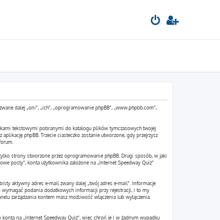
pBB zwane dalej „oni”, „ich”, „oprogramowanie phpBB”, „www.phpbb.com”,
 plikami tekstowymi pobranymi do katalogu plików tymczasowych twojej
 aplikację phpBB. Trzecie ciasteczko zostanie utworzone, gdy przejrzysz
forum.
tylko strony stworzone przez oprogramowanie phpBB. Drugi sposób, w jaki
owe posty”, konta użytkownika założone na „Internet Speedway Quiz”
isty aktywny adres e-mail zwany dalej „twój adres e-mail”. Informacje
wymagać podania dodatkowych informacji przy rejestracji, i to my
panelu zarządzania kontem masz możliwość włączenia lub wyłączenia
go konta na „Internet Speedway Quiz”, więc chroń je i w żadnym wypadku