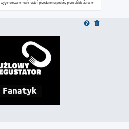
nie wygenerowane nowe hasło i przesłane na podany przez ciebie adres e-