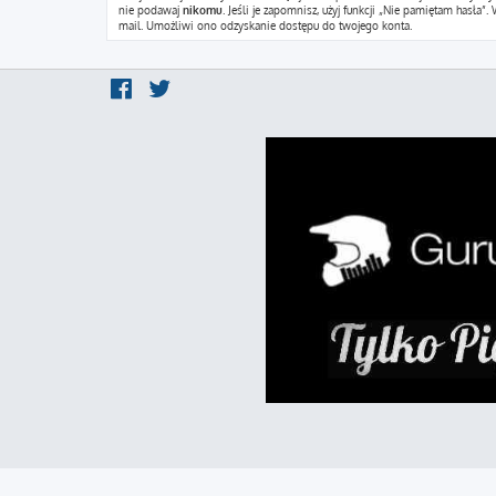
nie podawaj
nikomu
. Jeśli je zapomnisz, użyj funkcji „Nie pamiętam hasł
mail. Umożliwi ono odzyskanie dostępu do twojego konta.