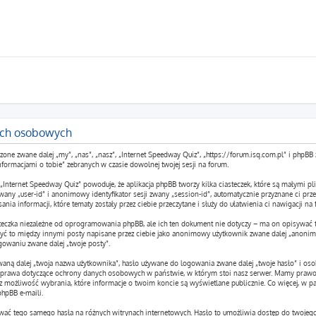
ych osobowych
yszone zwane dalej „my”, „nas”, „nasz”, „Internet Speedway Quiz”, „https://forum.isq.com.pl” i ph
nformacjami o tobie” zebranych w czasie dowolnej twojej sesji na forum.
 „Internet Speedway Quiz” powoduje, że aplikacja phpBB tworzy kilka ciasteczek, które są małymi
wany „user-id” i anonimowy identyfikator sesji zwany „session-id”, automatycznie przyznane ci przez
nia informacji, które tematy zostały przez ciebie przeczytane i służy do ułatwienia ci nawigacji na 
steczka niezależne od oprogramowania phpBB, ale ich ten dokument nie dotyczy – ma on opisywać 
 być to między innymi posty napisane przez ciebie jako anonimowy użytkownik zwane dalej „anonim
ogowaniu zwane dalej „twoje posty”.
waną dalej „twoja nazwa użytkownika”, hasło używane do logowania zwane dalej „twoje hasło” i osob
z prawa dotyczące ochrony danych osobowych w państwie, w którym stoi nasz serwer. Mamy prawo 
sz możliwość wybrania, które informacje o twoim koncie są wyświetlane publicznie. Co więcej, w 
hpBB e-maili.
 używać tego samego hasła na różnych witrynach internetowych. Hasło to umożliwia dostęp do twoje