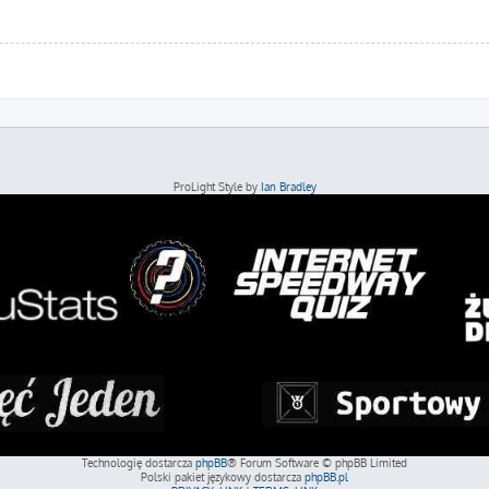
ProLight Style by
Ian Bradley
Technologię dostarcza
phpBB
® Forum Software © phpBB Limited
Polski pakiet językowy dostarcza
phpBB.pl