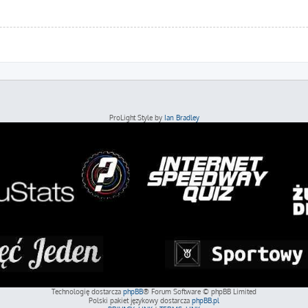
ProLight Style by
Ian Bradley
Technologię dostarcza
phpBB
® Forum Software © phpBB Limited
Polski pakiet językowy dostarcza
phpBB.pl